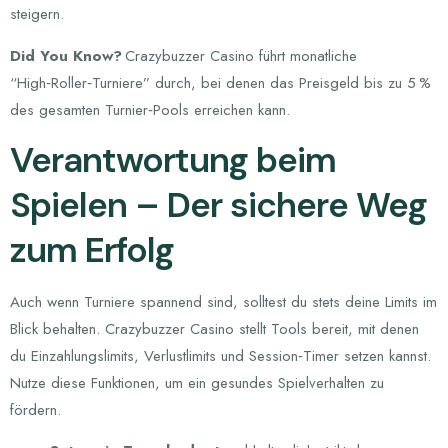
steigern.
Did You Know?
Crazybuzzer Casino führt monatliche
“High‑Roller‑Turniere” durch, bei denen das Preisgeld bis zu 5 %
des gesamten Turnier‑Pools erreichen kann.
Verantwortung beim
Spielen – Der sichere Weg
zum Erfolg
Auch wenn Turniere spannend sind, solltest du stets deine Limits im
Blick behalten. Crazybuzzer Casino stellt Tools bereit, mit denen
du Einzahlungslimits, Verlustlimits und Session‑Timer setzen kannst.
Nutze diese Funktionen, um ein gesundes Spielverhalten zu
fördern.