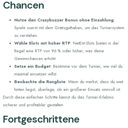
Chancen
Nutze den Crazybuzzer Bonus ohne Einzahlung
:
Spiele zuerst mit dem Gratisguthaben, um das Turniersystem
zu verstehen.
Wähle Slots mit hoher RTP
: NetEnt‑Slots bieten in der
Regel eine RTP von 96 % oder höher, was deine
Gewinnchancen erhöht.
Setze ein Budget
: Bestimme vor dem Turnier, wie viel du
maximal einsetzen willst.
Beobachte die Rangliste
: Wenn du merkst, dass du weit
hinten liegst, überlege, ob ein größerer Einsatz sinnvoll ist.
Durch diese einfachen Schritte kannst du das Turnier‑Erlebnis
sicherer und profitabler gestalten.
Fortgeschrittene