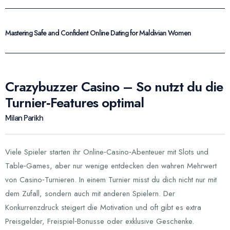
Mastering Safe and Confident Online Dating for Maldivian Women
Crazybuzzer Casino – So nutzt du die
Turnier‑Features optimal
Milan Parikh
Viele Spieler starten ihr Online‑Casino‑Abenteuer mit Slots und
Table‑Games, aber nur wenige entdecken den wahren Mehrwert
von Casino‑Turnieren. In einem Turnier misst du dich nicht nur mit
dem Zufall, sondern auch mit anderen Spielern. Der
Konkurrenzdruck steigert die Motivation und oft gibt es extra
Preisgelder, Freispiel‑Bonusse oder exklusive Geschenke.