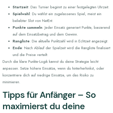
Startzeit
: Das Turnier beginnt zu einer festgelegten Uhrzeit.
Spielwahl
: Du wählst ein zugelassenes Spiel, meist ein
beliebter Slot von NetEnt.
Punkte sammeln
: Jeder Einsatz generiert Punkte, basierend
auf dem Einsatzbetrag und dem Gewinn.
Rangliste
: Die aktuelle Punktzahl wird in Echtzeit angezeigt.
Ende
: Nach Ablauf der Spielzeit wird die Rangliste finalisiert
und die Preise verteilt.
Durch die klare Punkte‑Logik kannst du deine Strategie leicht
anpassen. Setze höhere Einsätze, wenn du hinterherhinkst, oder
konzentriere dich auf niedrige Einsätze, um das Risiko zu
minimieren.
Tipps für Anfänger – So
maximierst du deine