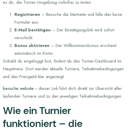
es dir, die Turnier‑Umgebung risikofrei zu testen.
Registrieren
– Besuche die Startseite und fülle das kurze
Formular aus.
E‑Mail bestätigen
– Der Bestätigungslink wird sofort
verschickt.
Bonus aktivieren
– Der Willkommensbonus erscheint
automatisch im Konto.
Sobald du eingeloggt bist, findest du das Turnier‑Dashboard im
Hauptmenü. Dort werden aktuelle Turniere, Teilnahmebedingungen
und das Preisgeld klar angezeigt.
besuche website
– dieser Link führt dich direkt zur Übersicht aller
laufenden Turniere und zu den jeweiligen Teilnahmebedingungen.
Wie ein Turnier
funktioniert – die