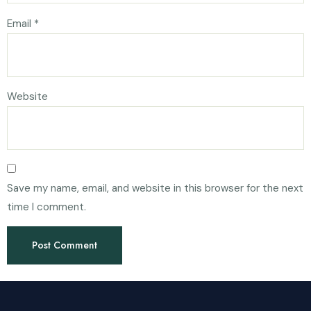
Email
*
Website
Save my name, email, and website in this browser for the next
time I comment.