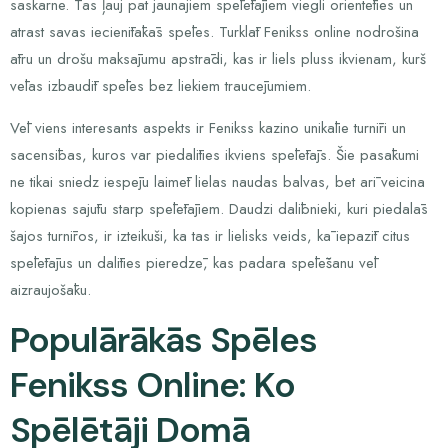
saskarne. Tas ļauj pat jaunajiem spēlētājiem viegli orientēties un
atrast savas iecienītākās spēles. Turklāt Fenikss online nodrošina
ātru un drošu maksājumu apstrādi, kas ir liels pluss ikvienam, kurš
vēlas izbaudīt spēles bez liekiem traucējumiem.
Vēl viens interesants aspekts ir Fenikss kazino unikālie turnīri un
sacensības, kuros var piedalīties ikviens spēlētājs. Šie pasākumi
ne tikai sniedz iespēju laimēt lielas naudas balvas, bet arī veicina
kopienas sajūtu starp spēlētājiem. Daudzi dalībnieki, kuri piedalās
šajos turnīros, ir izteikuši, ka tas ir lielisks veids, kā iepazīt citus
spēlētājus un dalīties pieredzē, kas padara spēlēšanu vēl
aizraujošāku.
Populārākās Spēles
Fenikss Online: Ko
Spēlētāji Domā