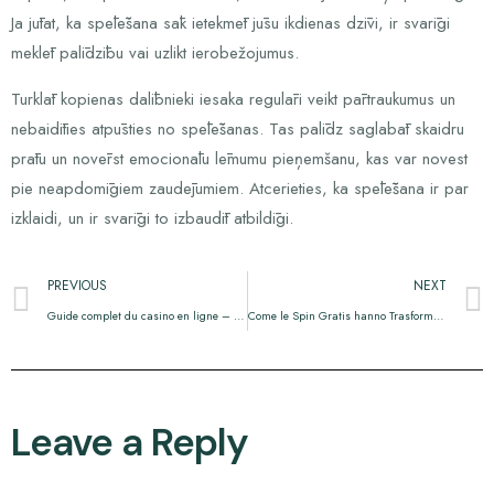
Ja jūtat, ka spēlēšana sāk ietekmēt jūsu ikdienas dzīvi, ir svarīgi
meklēt palīdzību vai uzlikt ierobežojumus.
Turklāt kopienas dalībnieki iesaka regulāri veikt pārtraukumus un
nebaidīties atpūsties no spēlēšanas. Tas palīdz saglabāt skaidru
prātu un novērst emocionālu lēmumu pieņemšanu, kas var novest
pie neapdomīgiem zaudējumiem. Atcerieties, ka spēlēšana ir par
izklaidi, un ir svarīgi to izbaudīt atbildīgi.
PREVIOUS
NEXT
Guide complet du casino en ligne – Tout ce que vous devez savoir
Come le Spin Gratis hanno Trasformato la Protezione Familiare nei Casinò Online: Un Caso di Successo
Leave a Reply