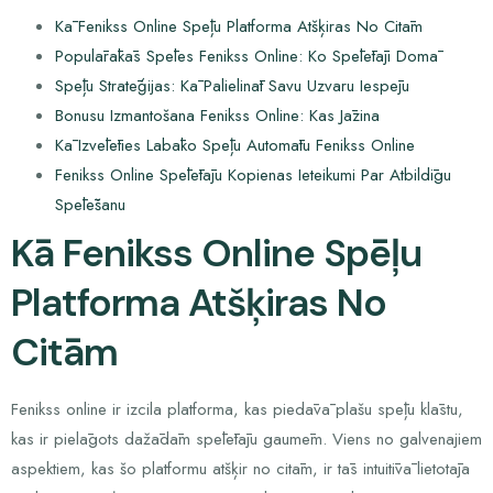
Kā Fenikss Online Spēļu Platforma Atšķiras No Citām
Populārākās Spēles Fenikss Online: Ko Spēlētāji Domā
Spēļu Stratēģijas: Kā Palielināt Savu Uzvaru Iespēju
Bonusu Izmantošana Fenikss Online: Kas Jāzina
Kā Izvēlēties Labāko Spēļu Automātu Fenikss Online
Fenikss Online Spēlētāju Kopienas Ieteikumi Par Atbildīgu
Spēlēšanu
Kā Fenikss Online Spēļu
Platforma Atšķiras No
Citām
Fenikss online ir izcila platforma, kas piedāvā plašu spēļu klāstu,
kas ir pielāgots dažādām spēlētāju gaumēm. Viens no galvenajiem
aspektiem, kas šo platformu atšķir no citām, ir tās intuitīvā lietotāja