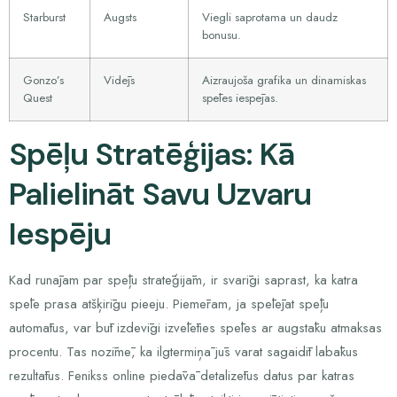
Starburst
Augsts
Viegli saprotama un daudz
bonusu.
Gonzo’s
Vidējs
Aizraujoša grafika un dinamiskas
Quest
spēles iespējas.
Spēļu Stratēģijas: Kā
Palielināt Savu Uzvaru
Iespēju
Kad runājam par spēļu stratēģijām, ir svarīgi saprast, ka katra
spēle prasa atšķirīgu pieeju. Piemēram, ja spēlējat spēļu
automātus, var būt izdevīgi izvēlēties spēles ar augstāku atmaksas
procentu. Tas nozīmē, ka ilgtermiņā jūs varat sagaidīt labākus
rezultātus. Fenikss online piedāvā detalizētus datus par katras