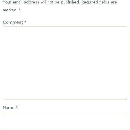
Your email address will not be published.
Required fields are
marked
*
Comment
*
Name
*