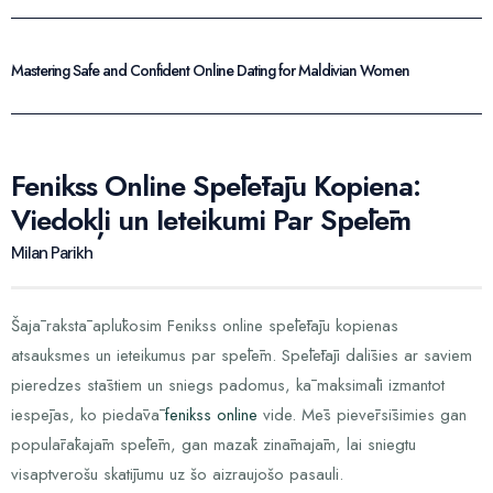
Mastering Safe and Confident Online Dating for Maldivian Women
Fenikss Online Spēlētāju Kopiena:
Viedokļi un Ieteikumi Par Spēlēm
Milan Parikh
Šajā rakstā aplūkosim Fenikss online spēlētāju kopienas
atsauksmes un ieteikumus par spēlēm. Spēlētāji dalīsies ar saviem
pieredzes stāstiem un sniegs padomus, kā maksimāli izmantot
iespējas, ko piedāvā
fenikss online
vide. Mēs pievērsīsimies gan
populārākajām spēlēm, gan mazāk zināmajām, lai sniegtu
visaptverošu skatījumu uz šo aizraujošo pasauli.