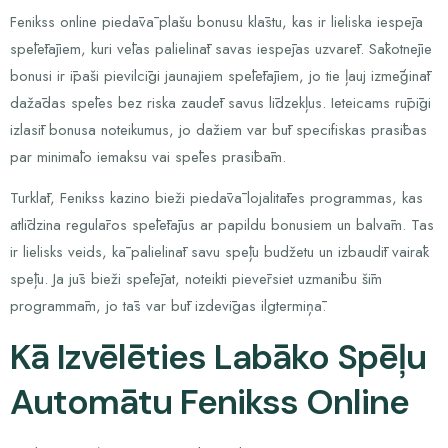
Fenikss online piedāvā plašu bonusu klāstu, kas ir lieliska iespēja
spēlētājiem, kuri vēlas palielināt savas iespējas uzvarēt. Sākotnējie
bonusi ir īpaši pievilcīgi jaunajiem spēlētājiem, jo tie ļauj izmēģināt
dažādas spēles bez riska zaudēt savus līdzekļus. Ieteicams rūpīgi
izlasīt bonusa noteikumus, jo dažiem var būt specifiskas prasības
par minimālo iemaksu vai spēles prasībām.
Turklāt, Fenikss kazino bieži piedāvā lojalitātes programmas, kas
atlīdzina regulāros spēlētājus ar papildu bonusiem un balvām. Tas
ir lielisks veids, kā palielināt savu spēļu budžetu un izbaudīt vairāk
spēļu. Ja jūs bieži spēlējat, noteikti pievērsiet uzmanību šīm
programmām, jo tās var būt izdevīgas ilgtermiņā.
Kā Izvēlēties Labāko Spēļu
Automātu Fenikss Online