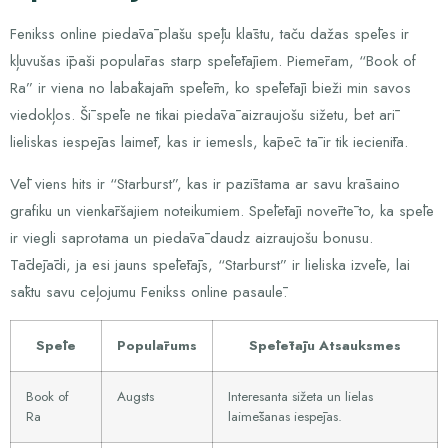
Fenikss online piedāvā plašu spēļu klāstu, taču dažas spēles ir
kļuvušas īpaši populāras starp spēlētājiem. Piemēram, “Book of
Ra” ir viena no labākajām spēlēm, ko spēlētāji bieži min savos
viedokļos. Šī spēle ne tikai piedāvā aizraujošu sižetu, bet arī
lieliskas iespējas laimēt, kas ir iemesls, kāpēc tā ir tik iecienīta.
Vēl viens hits ir “Starburst”, kas ir pazīstama ar savu krāsaino
grafiku un vienkāršajiem noteikumiem. Spēlētāji novērtē to, ka spēle
ir viegli saprotama un piedāvā daudz aizraujošu bonusu.
Tādējādi, ja esi jauns spēlētājs, “Starburst” ir lieliska izvēle, lai
sāktu savu ceļojumu Fenikss online pasaulē.
Spēle
Populārums
Spēlētāju Atsauksmes
Book of
Augsts
Interesanta sižeta un lielas
Ra
laimēšanas iespējas.