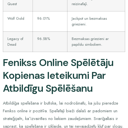
Quest
reizinātāji.
Wolf Gold
96.01%
Jackpot un bezmaksas
griezieni.
Legacy of
96.58%
Bezmaksas griezieni ar
Dead
papildu simboliem.
Fenikss Online Spēlētāju
Kopienas Ieteikumi Par
Atbildīgu Spēlēšanu
Atbildīga spēlēšana ir būtiska, lai nodrošinātu, ka jūsu pieredze
Fenikss online ir pozitīva. Spēlētāji bieži dalās ar padomiem un
stratēģijām, kā izvairīties no liekiem zaudējumiem. Svarīgākais ir
saprast, ka spēlēšana ir izklaide, un tai nevajadzētu kļūt par slogu.