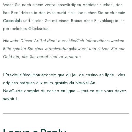
Wenn Sie nach einem vertrauenswürdigen Anbieter suchen, der
Ihre Bedürfnisse in den Mittelpunkt stellt, besuchen Sie noch heute
Casinolab
und starten Sie mit einem Bonus ohne Einzahlung in Ihr
persönliches Glücksritual.
Hinweis: Dieser Artikel dient ausschließlich Informationszwecken.
Bitte spielen Sie stets verantwortungsbewusst und setzen Sie nur
Geld ein, das Sie bereit sind zu verlieren.
Previous
L’évolution économique du jeu de casino en ligne : des
origines antiques aux tours gratuits du Nouvel An
Next
Guide complet du casino en ligne – tout ce que vous devez
savoir