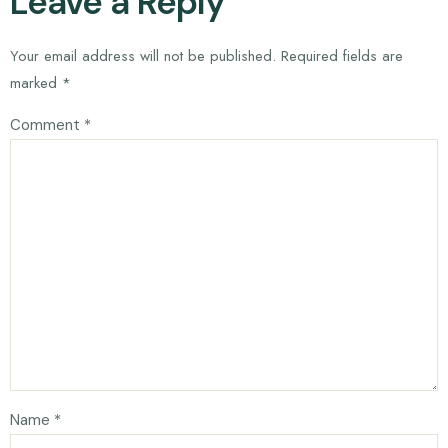
Leave a Reply
Your email address will not be published.
Required fields are
marked
*
Comment
*
Name
*