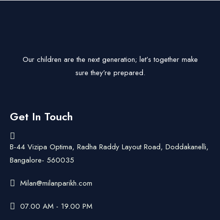
Our children are the next generation; let’s together make
sure they’re prepared.
Get In Touch
B-44 Vizipa Optima, Radha Raddy Layout Road, Doddakanelli,
Bangalore- 560035
Milan@milanparikh.com
07.00 AM - 19.00 PM