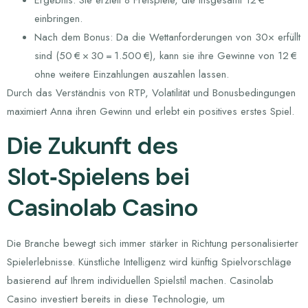
einbringen.
Nach dem Bonus: Da die Wettanforderungen von 30× erfüllt
sind (50 € × 30 = 1.500 €), kann sie ihre Gewinne von 12 €
ohne weitere Einzahlungen auszahlen lassen.
Durch das Verständnis von RTP, Volatilität und Bonusbedingungen
maximiert Anna ihren Gewinn und erlebt ein positives erstes Spiel.
Die Zukunft des
Slot‑Spielens bei
Casinolab Casino
Die Branche bewegt sich immer stärker in Richtung personalisierter
Spielerlebnisse. Künstliche Intelligenz wird künftig Spielvorschläge
basierend auf Ihrem individuellen Spielstil machen. Casinolab
Casino investiert bereits in diese Technologie, um