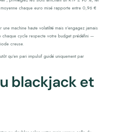
n moyenne chaque euro misé rapporte entre 0,96 €
our une machine haute volatilité mais n’engagez jamais
n que chaque cycle respecte votre budget prédéfini —
riode creuse.
utôt qu’en pari impulsif guidé uniquement par
u blackjack et