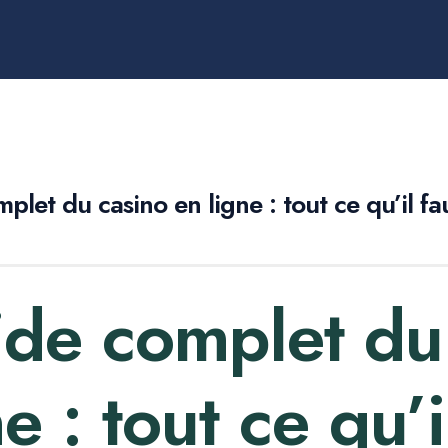
let du casino en ligne : tout ce qu’il fa
de complet du
ne : tout ce qu’i