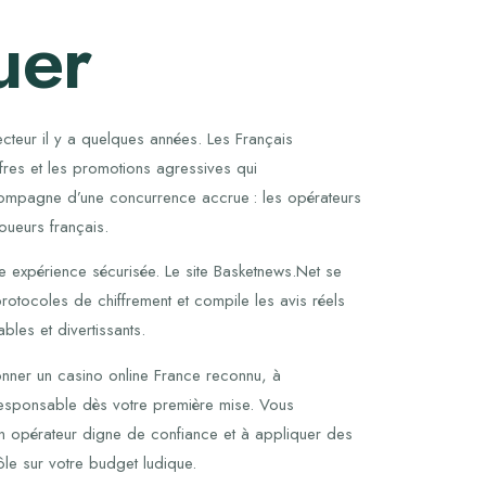
uer
ecteur il y a quelques années. Les Français
fres et les promotions agressives qui
ompagne d’une concurrence accrue : les opérateurs
joueurs français.
e expérience sécurisée. Le site Basketnews.Net se
otocoles de chiffrement et compile les avis réels
les et divertissants.
ionner un casino online France reconnu, à
responsable dès votre première mise. Vous
’un opérateur digne de confiance et à appliquer des
le sur votre budget ludique.