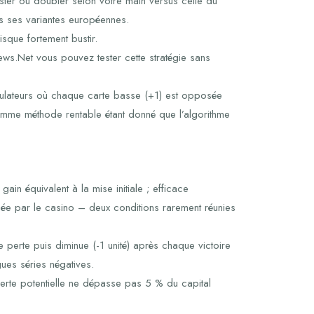
ter ou doubler selon votre main versus celle du
s ses variantes européennes.
sque fortement bustir.
s.Net vous pouvez tester cette stratégie sans
mulateurs où chaque carte basse (+1) est opposée
e comme méthode rentable étant donné que l’algorithme
in équivalent à la mise initiale ; efficace
osée par le casino – deux conditions rarement réunies
perte puis diminue (-1 unité) après chaque victoire
ues séries négatives.
 perte potentielle ne dépasse pas 5 % du capital