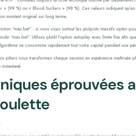
r » (99 %) ou « Blood Suckers » (98 %). Ces valeurs indiquent qu’e
on montant original sur long terme.
fonction “max bet” : si vous visez surtout les jackpots massifs optez p
 mode “max bet”. Utilisez plutôt l’option autoplay avec limite fixe afi
’algorithme ne consomme rapidement tout votre capital pendant une pé
rois piliers vous transformez chaque session en expérience maîtrisée pl
 instantané.
niques éprouvées a
roulette
k