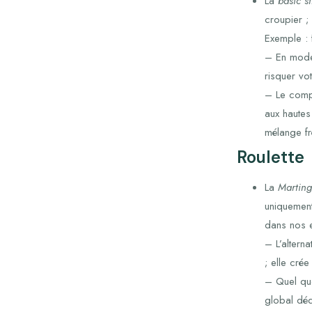
La
basic s
croupier ;
Exemple : 
– En mode 
risquer vo
– Le compt
aux hautes
mélange fr
Roulette
La
Marting
uniquement
dans nos e
– L’alterna
; elle cré
– Quel que
global déd