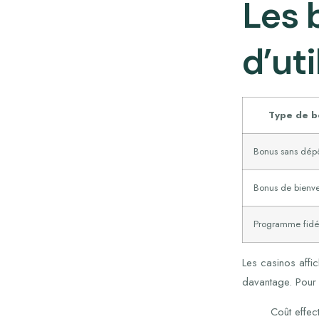
Les 
d’uti
Type de b
Bonus sans dép
Bonus de bienv
Programme fidél
Les casinos affic
davantage. Pour 
Coût effec