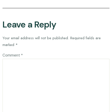
Leave a Reply
Your email address will not be published.
Required fields are
marked
*
Comment
*