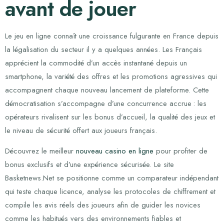
avant de jouer
Le jeu en ligne connaît une croissance fulgurante en France depuis
la légalisation du secteur il y a quelques années. Les Français
apprécient la commodité d’un accès instantané depuis un
smartphone, la variété des offres et les promotions agressives qui
accompagnent chaque nouveau lancement de plateforme. Cette
démocratisation s’accompagne d’une concurrence accrue : les
opérateurs rivalisent sur les bonus d’accueil, la qualité des jeux et
le niveau de sécurité offert aux joueurs français.
Découvrez le meilleur
nouveau casino en ligne
pour profiter de
bonus exclusifs et d’une expérience sécurisée. Le site
Basketnews.Net se positionne comme un comparateur indépendant
qui teste chaque licence, analyse les protocoles de chiffrement et
compile les avis réels des joueurs afin de guider les novices
comme les habitués vers des environnements fiables et