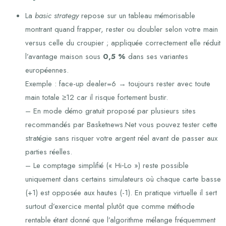
La
basic strategy
repose sur un tableau mémorisable
montrant quand frapper, rester ou doubler selon votre main
versus celle du croupier ; appliquée correctement elle réduit
l’avantage maison sous
0,5 %
dans ses variantes
européennes.
Exemple : face-up dealer=6 → toujours rester avec toute
main totale ≥12 car il risque fortement bustir.
– En mode démo gratuit proposé par plusieurs sites
recommandés par Basketnews.Net vous pouvez tester cette
stratégie sans risquer votre argent réel avant de passer aux
parties réelles.
– Le comptage simplifié (« Hi‑Lo ») reste possible
uniquement dans certains simulateurs où chaque carte basse
(+1) est opposée aux hautes (-1). En pratique virtuelle il sert
surtout d’exercice mental plutôt que comme méthode
rentable étant donné que l’algorithme mélange fréquemment