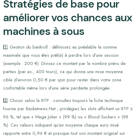
Stratégies de base pour
améliorer vos chances aux
machines à sous
1️⃣ Gestion du bankroll : définissez au préalable la somme
maximale que vous êtes prêt(e) à perdre lors d’une session
(exemple : 200 €). Divisez ce montant par le nombre prévu de
parties (par ex., 400 tours), ce qui donne une mise moyenne
cible d’environ 0,50 € par spin pour rester dans votre zone
confortable même lors d’une série perdante prolongée.
2️⃣ Choisir selon le RTP : consultez toujours la fiche technique
fournie par Basketnews.Net ; privilégiez les slots affichant un RTP ≥
96 %, tel que « Mega Joker » (99 %) ou « Blood Suckers » (98
%). Ces valeurs indiquent qu’en moyenne chaque euro misé
rapporte entre 0,96 € et presque tout son montant original sur