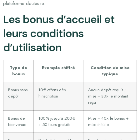
plateforme douteuse.
Les bonus d’accueil et
leurs conditions
d’utilisation
Type de
Exemple chiffré
Condition de mise
bonus
typique
Bonus sans
10 € offerts dès
Aucun dépôt requis ;
dépôt
l’inscription
mise = 30× le montant
reçu
Bonus de
100 % jusqu’à 200 €
Mise = 40× le bonus +
bienvenue
+ 50 tours gratuits
mise initiale