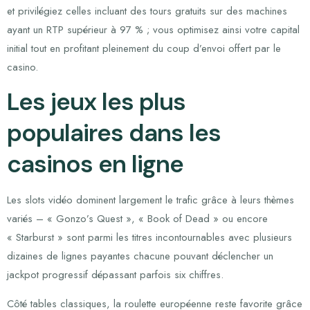
et privilégiez celles incluant des tours gratuits sur des machines
ayant un RTP supérieur à 97 % ; vous optimisez ainsi votre capital
initial tout en profitant pleinement du coup d’envoi offert par le
casino.
Les jeux les plus
populaires dans les
casinos en ligne
Les slots vidéo dominent largement le trafic grâce à leurs thèmes
variés – « Gonzo’s Quest », « Book of Dead » ou encore
« Starburst » sont parmi les titres incontournables avec plusieurs
dizaines de lignes payantes chacune pouvant déclencher un
jackpot progressif dépassant parfois six chiffres.
Côté tables classiques, la roulette européenne reste favorite grâce