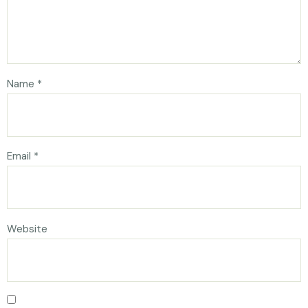
Name
*
Email
*
Website