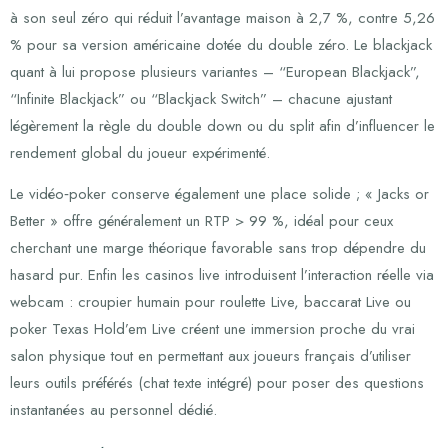
à son seul zéro qui réduit l’avantage maison à 2,7 %, contre 5,26
% pour sa version américaine dotée du double zéro. Le blackjack
quant à lui propose plusieurs variantes – “European Blackjack”,
“Infinite Blackjack” ou “Blackjack Switch” – chacune ajustant
légèrement la règle du double down ou du split afin d’influencer le
rendement global du joueur expérimenté.
Le vidéo‑poker conserve également une place solide ; « Jacks or
Better » offre généralement un RTP > 99 %, idéal pour ceux
cherchant une marge théorique favorable sans trop dépendre du
hasard pur. Enfin les casinos live introduisent l’interaction réelle via
webcam : croupier humain pour roulette Live, baccarat Live ou
poker Texas Hold’em Live créent une immersion proche du vrai
salon physique tout en permettant aux joueurs français d’utiliser
leurs outils préférés (chat texte intégré) pour poser des questions
instantanées au personnel dédié.