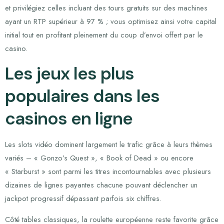
et privilégiez celles incluant des tours gratuits sur des machines
ayant un RTP supérieur à 97 % ; vous optimisez ainsi votre capital
initial tout en profitant pleinement du coup d’envoi offert par le
casino.
Les jeux les plus
populaires dans les
casinos en ligne
Les slots vidéo dominent largement le trafic grâce à leurs thèmes
variés – « Gonzo’s Quest », « Book of Dead » ou encore
« Starburst » sont parmi les titres incontournables avec plusieurs
dizaines de lignes payantes chacune pouvant déclencher un
jackpot progressif dépassant parfois six chiffres.
Côté tables classiques, la roulette européenne reste favorite grâce