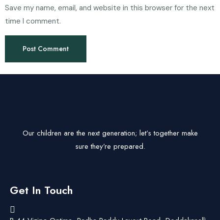
Save my name, email, and website in this browser for the next
time I comment.
Our children are the next generation; let’s together make
sure they’re prepared.
Get In Touch