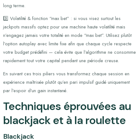
long terme.
3️⃣ Volatilité & fonction “max bet” : si vous visez surtout les
jackpots massifs optez pour une machine haute volatilité mais
n’engagez jamais votre totalité en mode “max bet”. Utilisez plutôt
l’option autoplay avec limite fixe afin que chaque cycle respecte
votre budget prédéfini — cela évite que l’algorithme ne consomme
rapidement tout votre capital pendant une période creuse.
En suivant ces trois piliers vous transformez chaque session en
expérience maîtrisée plutôt qu’en pari impulsif guidé uniquement
par l’espoir d’un gain instantané.
Techniques éprouvées au
blackjack et à la roulette
Blackjack