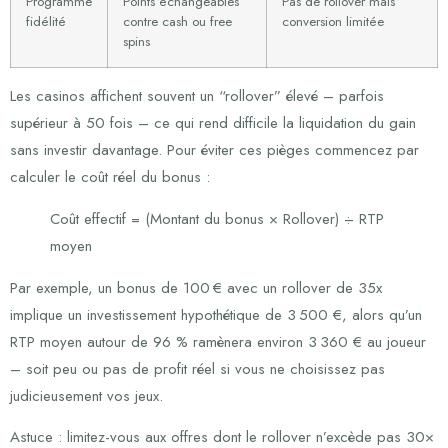
Programme
Points échangeables
Pas de rollover mais
fidélité
contre cash ou free
conversion limitée
spins
Les casinos affichent souvent un “rollover” élevé – parfois
supérieur à 50 fois – ce qui rend difficile la liquidation du gain
sans investir davantage. Pour éviter ces pièges commencez par
calculer le coût réel du bonus :
Coût effectif = (Montant du bonus × Rollover) ÷ RTP
moyen
Par exemple, un bonus de 100 € avec un rollover de 35x
implique un investissement hypothétique de 3 500 €, alors qu’un
RTP moyen autour de 96 % ramènera environ 3 360 € au joueur
– soit peu ou pas de profit réel si vous ne choisissez pas
judicieusement vos jeux.
Astuce : limitez-vous aux offres dont le rollover n’excède pas 30×