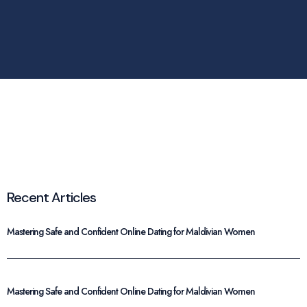
Recent Articles
Mastering Safe and Confident Online Dating for Maldivian Women
Mastering Safe and Confident Online Dating for Maldivian Women