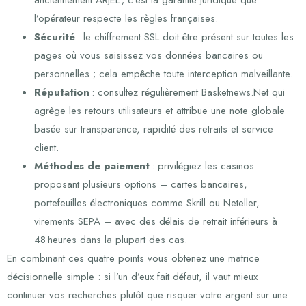
anciennement ARJEL ; c’est la garantie juridique que
l’opérateur respecte les règles françaises.
Sécurité
: le chiffrement SSL doit être présent sur toutes les
pages où vous saisissez vos données bancaires ou
personnelles ; cela empêche toute interception malveillante.
Réputation
: consultez régulièrement Basketnews.Net qui
agrège les retours utilisateurs et attribue une note globale
basée sur transparence, rapidité des retraits et service
client.
Méthodes de paiement
: privilégiez les casinos
proposant plusieurs options – cartes bancaires,
portefeuilles électroniques comme Skrill ou Neteller,
virements SEPA – avec des délais de retrait inférieurs à
48 heures dans la plupart des cas.
En combinant ces quatre points vous obtenez une matrice
décisionnelle simple : si l’un d’eux fait défaut, il vaut mieux
continuer vos recherches plutôt que risquer votre argent sur une