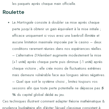
les paquets après chaque main officielle.
Roulette
La
Martingale
consiste à doubler sa mise après chaque
perte jusqu’à obtenir un gain équivalent à la mise initiale ;
efficace uniquement si vous avez une bankroll illimitée et
aucune limitation maximale imposée par le casino – deux
conditions rarement réunies dans nos expériences réelles.
– L’alternative
D’Alembert
augmente modestement la mise
(+1 unité) après chaque perte puis diminue (-1 unité) après
chaque victoire ; elle crée moins de fluctuations extrêmes
mais demeure vulnérable face aux longues séries négatives.
– Quel que soit le système choisi , limitez toujours vos
sessions afin que toute perte potentielle ne dépasse pas
5
%
du capital global dédié au jeu.
Ces techniques illustrent comment adapter théorie mathématique &
prudence budgétaire afin d’éviter l’écueil classique consistant à