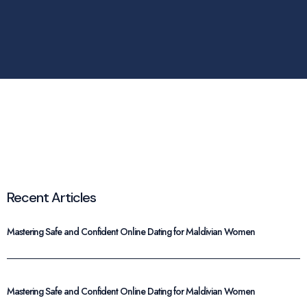
Recent Articles
Mastering Safe and Confident Online Dating for Maldivian Women
Mastering Safe and Confident Online Dating for Maldivian Women