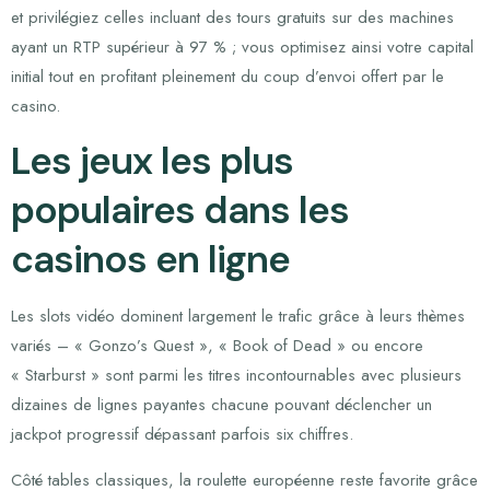
et privilégiez celles incluant des tours gratuits sur des machines
ayant un RTP supérieur à 97 % ; vous optimisez ainsi votre capital
initial tout en profitant pleinement du coup d’envoi offert par le
casino.
Les jeux les plus
populaires dans les
casinos en ligne
Les slots vidéo dominent largement le trafic grâce à leurs thèmes
variés – « Gonzo’s Quest », « Book of Dead » ou encore
« Starburst » sont parmi les titres incontournables avec plusieurs
dizaines de lignes payantes chacune pouvant déclencher un
jackpot progressif dépassant parfois six chiffres.
Côté tables classiques, la roulette européenne reste favorite grâce