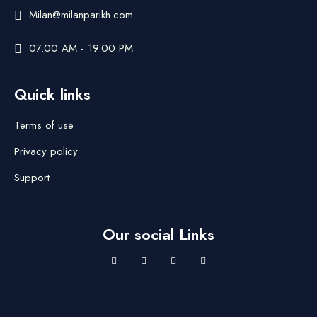
Milan@milanparikh.com
07.00 AM - 19.00 PM
Quick links
Terms of use
Privacy policy
Support
Our social Links