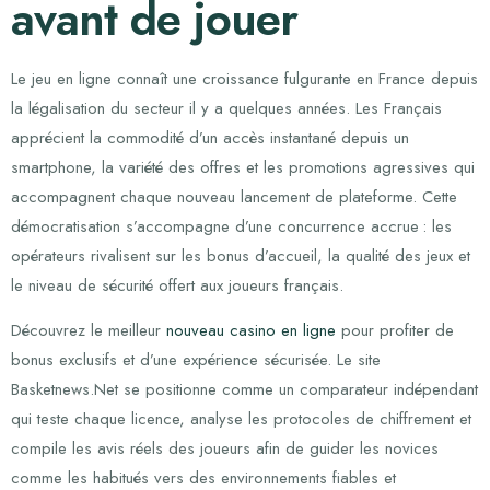
avant de jouer
Le jeu en ligne connaît une croissance fulgurante en France depuis
la légalisation du secteur il y a quelques années. Les Français
apprécient la commodité d’un accès instantané depuis un
smartphone, la variété des offres et les promotions agressives qui
accompagnent chaque nouveau lancement de plateforme. Cette
démocratisation s’accompagne d’une concurrence accrue : les
opérateurs rivalisent sur les bonus d’accueil, la qualité des jeux et
le niveau de sécurité offert aux joueurs français.
Découvrez le meilleur
nouveau casino en ligne
pour profiter de
bonus exclusifs et d’une expérience sécurisée. Le site
Basketnews.Net se positionne comme un comparateur indépendant
qui teste chaque licence, analyse les protocoles de chiffrement et
compile les avis réels des joueurs afin de guider les novices
comme les habitués vers des environnements fiables et