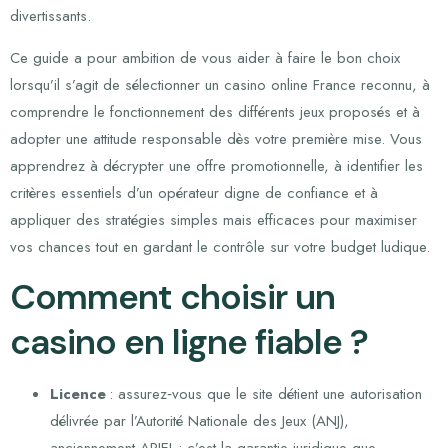
divertissants.
Ce guide a pour ambition de vous aider à faire le bon choix
lorsqu’il s’agit de sélectionner un casino online France reconnu, à
comprendre le fonctionnement des différents jeux proposés et à
adopter une attitude responsable dès votre première mise. Vous
apprendrez à décrypter une offre promotionnelle, à identifier les
critères essentiels d’un opérateur digne de confiance et à
appliquer des stratégies simples mais efficaces pour maximiser
vos chances tout en gardant le contrôle sur votre budget ludique.
Comment choisir un
casino en ligne fiable ?
Licence
: assurez‑vous que le site détient une autorisation
délivrée par l’Autorité Nationale des Jeux (ANJ),