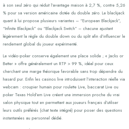
à son seul zéro qui réduit l’avantage maison à 2,7 %, contre 5,26
% pour sa version américaine dotée du double zéro. Le blackjack
quant à lui propose plusieurs variantes – “European Blackjack”,
“Infinite Blackjack” ou “Blackjack Switch” – chacune ajustant
légèrement la règle du double down ou du split afin d’influencer le
rendement global du joueur expérimenté.
Le vidéo‑poker conserve également une place solide ; « Jacks or
Better » offre généralement un RTP > 99 %, idéal pour ceux
cherchant une marge théorique favorable sans trop dépendre du
hasard pur. Enfin les casinos live introduisent l’interaction réelle via
webcam : croupier humain pour roulette Live, baccarat Live ou
poker Texas Hold’em Live créent une immersion proche du vrai
salon physique tout en permettant aux joueurs français d’utiliser
leurs outils préférés (chat texte intégré) pour poser des questions
instantanées au personnel dédié.