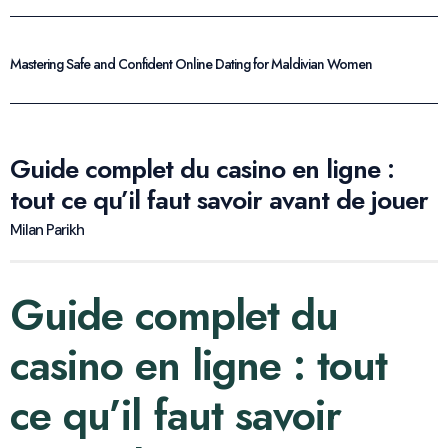
Mastering Safe and Confident Online Dating for Maldivian Women
Guide complet du casino en ligne :
tout ce qu’il faut savoir avant de jouer
Milan Parikh
Guide complet du
casino en ligne : tout
ce qu’il faut savoir