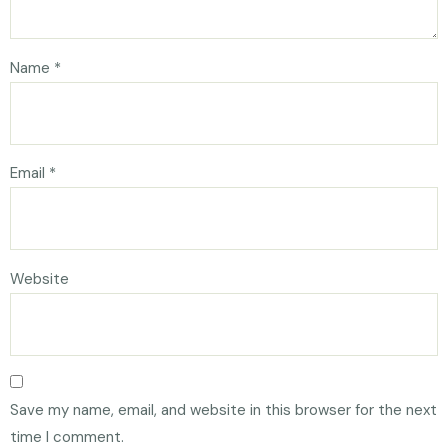
Name
*
Email
*
Website
Save my name, email, and website in this browser for the next
time I comment.