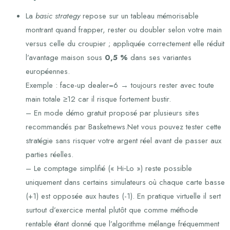
La
basic strategy
repose sur un tableau mémorisable
montrant quand frapper, rester ou doubler selon votre main
versus celle du croupier ; appliquée correctement elle réduit
l’avantage maison sous
0,5 %
dans ses variantes
européennes.
Exemple : face-up dealer=6 → toujours rester avec toute
main totale ≥12 car il risque fortement bustir.
– En mode démo gratuit proposé par plusieurs sites
recommandés par Basketnews.Net vous pouvez tester cette
stratégie sans risquer votre argent réel avant de passer aux
parties réelles.
– Le comptage simplifié (« Hi‑Lo ») reste possible
uniquement dans certains simulateurs où chaque carte basse
(+1) est opposée aux hautes (-1). En pratique virtuelle il sert
surtout d’exercice mental plutôt que comme méthode
rentable étant donné que l’algorithme mélange fréquemment