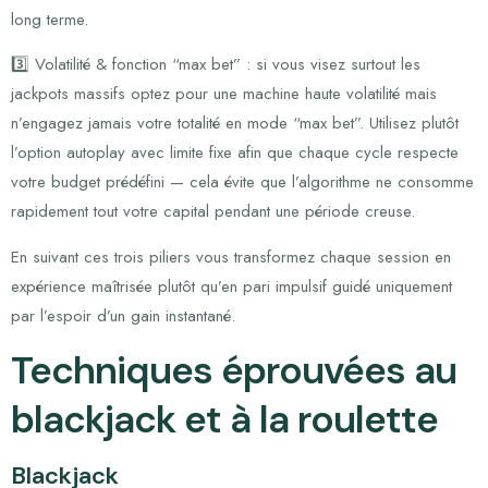
long terme.
3️⃣ Volatilité & fonction “max bet” : si vous visez surtout les
jackpots massifs optez pour une machine haute volatilité mais
n’engagez jamais votre totalité en mode “max bet”. Utilisez plutôt
l’option autoplay avec limite fixe afin que chaque cycle respecte
votre budget prédéfini — cela évite que l’algorithme ne consomme
rapidement tout votre capital pendant une période creuse.
En suivant ces trois piliers vous transformez chaque session en
expérience maîtrisée plutôt qu’en pari impulsif guidé uniquement
par l’espoir d’un gain instantané.
Techniques éprouvées au
blackjack et à la roulette
Blackjack