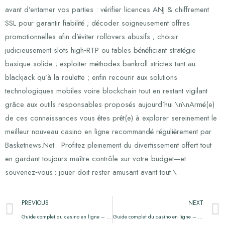
avant d’entamer vos parties : vérifier licences ANJ & chiffrement
SSL pour garantir fiabilité ; décoder soigneusement offres
promotionnelles afin d’éviter rollovers abusifs ; choisir
judicieusement slots high‑RTP ou tables bénéficiant stratégie
basique solide ; exploiter méthodes bankroll strictes tant au
blackjack qu’à la roulette ; enfin recourir aux solutions
technologiques mobiles voire blockchain tout en restant vigilant
grâce aux outils responsables proposés aujourd’hui.\n\nArmé(e)
de ces connaissances vous êtes prêt(e) à explorer sereinement le
meilleur nouveau casino en ligne recommandé régulièrement par
Basketnews.Net . Profitez pleinement du divertissement offert tout
en gardant toujours maître contrôle sur votre budget—et
souvenez‑vous : jouer doit rester amusant avant tout.\
PREVIOUS
NEXT
Guide complet du casino en ligne – Tout ce que vous devez savoir avant de jouer
Guide complet du casino en ligne – Tout ce que vous devez savoir