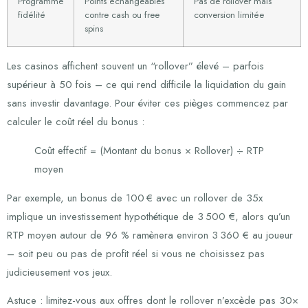
Programme
Points échangeables
Pas de rollover mais
fidélité
contre cash ou free
conversion limitée
spins
Les casinos affichent souvent un “rollover” élevé – parfois
supérieur à 50 fois – ce qui rend difficile la liquidation du gain
sans investir davantage. Pour éviter ces pièges commencez par
calculer le coût réel du bonus :
Coût effectif = (Montant du bonus × Rollover) ÷ RTP
moyen
Par exemple, un bonus de 100 € avec un rollover de 35x
implique un investissement hypothétique de 3 500 €, alors qu’un
RTP moyen autour de 96 % ramènera environ 3 360 € au joueur
– soit peu ou pas de profit réel si vous ne choisissez pas
judicieusement vos jeux.
Astuce : limitez-vous aux offres dont le rollover n’excède pas 30×