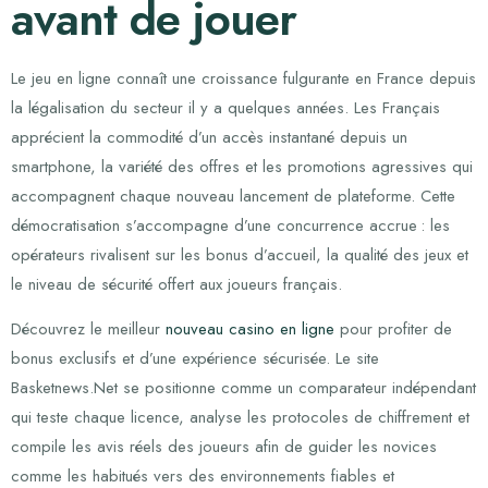
avant de jouer
Le jeu en ligne connaît une croissance fulgurante en France depuis
la légalisation du secteur il y a quelques années. Les Français
apprécient la commodité d’un accès instantané depuis un
smartphone, la variété des offres et les promotions agressives qui
accompagnent chaque nouveau lancement de plateforme. Cette
démocratisation s’accompagne d’une concurrence accrue : les
opérateurs rivalisent sur les bonus d’accueil, la qualité des jeux et
le niveau de sécurité offert aux joueurs français.
Découvrez le meilleur
nouveau casino en ligne
pour profiter de
bonus exclusifs et d’une expérience sécurisée. Le site
Basketnews.Net se positionne comme un comparateur indépendant
qui teste chaque licence, analyse les protocoles de chiffrement et
compile les avis réels des joueurs afin de guider les novices
comme les habitués vers des environnements fiables et