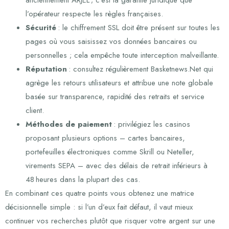
anciennement ARJEL ; c’est la garantie juridique que
l’opérateur respecte les règles françaises.
Sécurité
: le chiffrement SSL doit être présent sur toutes les
pages où vous saisissez vos données bancaires ou
personnelles ; cela empêche toute interception malveillante.
Réputation
: consultez régulièrement Basketnews.Net qui
agrège les retours utilisateurs et attribue une note globale
basée sur transparence, rapidité des retraits et service
client.
Méthodes de paiement
: privilégiez les casinos
proposant plusieurs options – cartes bancaires,
portefeuilles électroniques comme Skrill ou Neteller,
virements SEPA – avec des délais de retrait inférieurs à
48 heures dans la plupart des cas.
En combinant ces quatre points vous obtenez une matrice
décisionnelle simple : si l’un d’eux fait défaut, il vaut mieux
continuer vos recherches plutôt que risquer votre argent sur une