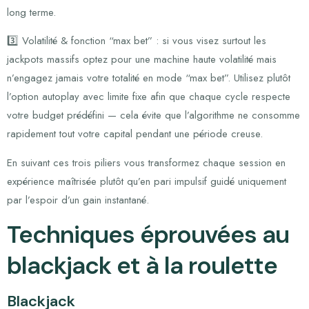
long terme.
3️⃣ Volatilité & fonction “max bet” : si vous visez surtout les
jackpots massifs optez pour une machine haute volatilité mais
n’engagez jamais votre totalité en mode “max bet”. Utilisez plutôt
l’option autoplay avec limite fixe afin que chaque cycle respecte
votre budget prédéfini — cela évite que l’algorithme ne consomme
rapidement tout votre capital pendant une période creuse.
En suivant ces trois piliers vous transformez chaque session en
expérience maîtrisée plutôt qu’en pari impulsif guidé uniquement
par l’espoir d’un gain instantané.
Techniques éprouvées au
blackjack et à la roulette
Blackjack