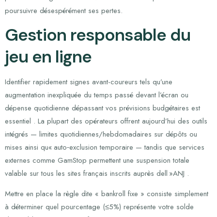
poursuivre désespérément ses pertes.
Gestion responsable du
jeu en ligne
Identifier rapidement signes avant-coureurs tels qu’une
augmentation inexpliquée du temps passé devant l’écran ou
dépense quotidienne dépassant vos prévisions budgétaires est
essentiel . La plupart des opérateurs offrent aujourd’hui des outils
intégrés — limites quotidiennes/hebdomadaires sur dépôts ou
mises ainsi qu« auto‑exclusion temporaire — tandis que services
externes comme GamStop permettent une suspension totale
valable sur tous les sites français inscrits auprès dell »ANJ .
Mettre en place la règle dite « bankroll fixe » consiste simplement
à déterminer quel pourcentage (≤5%) représente votre solde