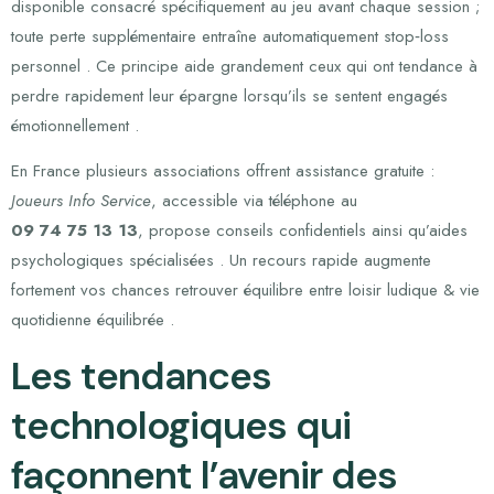
disponible consacré spécifiquement au jeu avant chaque session ;
toute perte supplémentaire entraîne automatiquement stop‑loss
personnel . Ce principe aide grandement ceux qui ont tendance à
perdre rapidement leur épargne lorsqu’ils se sentent engagés
émotionnellement .
En France plusieurs associations offrent assistance gratuite :
Joueurs Info Service
, accessible via téléphone au
09 74 75 13 13
, propose conseils confidentiels ainsi qu’aides
psychologiques spécialisées . Un recours rapide augmente
fortement vos chances retrouver équilibre entre loisir ludique & vie
quotidienne équilibrée .
Les tendances
technologiques qui
façonnent l’avenir des