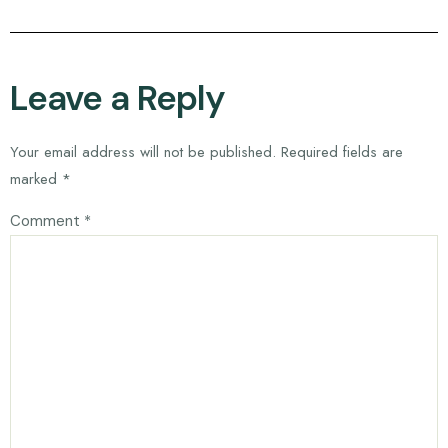
Leave a Reply
Your email address will not be published.
Required fields are
marked
*
Comment
*