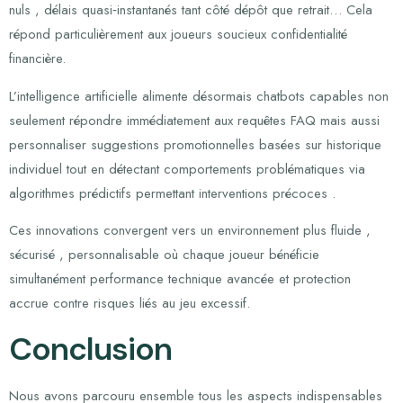
nuls , délais quasi‑instantanés tant côté dépôt que retrait… Cela
répond particulièrement aux joueurs soucieux confidentialité
financière.
L’intelligence artificielle alimente désormais chatbots capables non
seulement répondre immédiatement aux requêtes FAQ mais aussi
personnaliser suggestions promotionnelles basées sur historique
individuel tout en détectant comportements problématiques via
algorithmes prédictifs permettant interventions précoces .
Ces innovations convergent vers un environnement plus fluide ,
sécurisé , personnalisable où chaque joueur bénéficie
simultanément performance technique avancée et protection
accrue contre risques liés au jeu excessif.
Conclusion
Nous avons parcouru ensemble tous les aspects indispensables