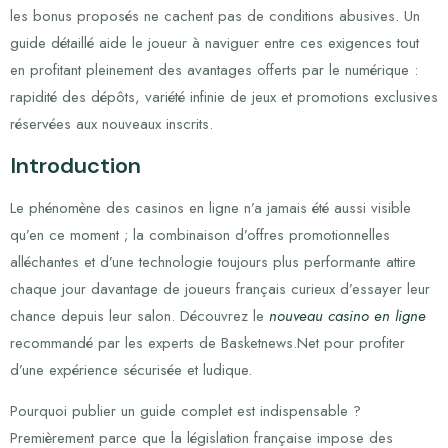
les bonus proposés ne cachent pas de conditions abusives. Un
guide détaillé aide le joueur à naviguer entre ces exigences tout
en profitant pleinement des avantages offerts par le numérique :
rapidité des dépôts, variété infinie de jeux et promotions exclusives
réservées aux nouveaux inscrits.
Introduction
Le phénomène des casinos en ligne n’a jamais été aussi visible
qu’en ce moment ; la combinaison d’offres promotionnelles
alléchantes et d’une technologie toujours plus performante attire
chaque jour davantage de joueurs français curieux d’essayer leur
chance depuis leur salon. Découvrez le
nouveau casino en ligne
recommandé par les experts de Basketnews.Net pour profiter
d’une expérience sécurisée et ludique.
Pourquoi publier un guide complet est indispensable ?
Premièrement parce que la législation française impose des