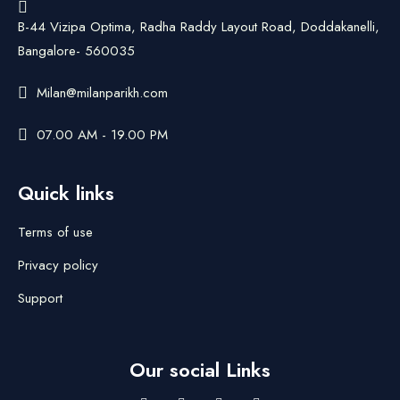
B-44 Vizipa Optima, Radha Raddy Layout Road, Doddakanelli,
Bangalore- 560035
Milan@milanparikh.com
07.00 AM - 19.00 PM
Quick links
Terms of use
Privacy policy
Support
Our social Links