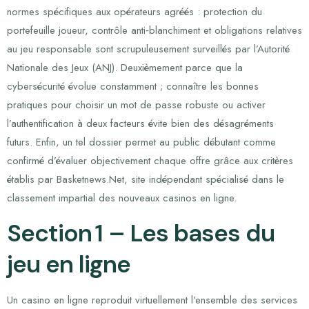
normes spécifiques aux opérateurs agréés : protection du
portefeuille joueur, contrôle anti‑blanchiment et obligations relatives
au jeu responsable sont scrupuleusement surveillés par l’Autorité
Nationale des Jeux (ANJ). Deuxièmement parce que la
cybersécurité évolue constamment ; connaître les bonnes
pratiques pour choisir un mot de passe robuste ou activer
l’authentification à deux facteurs évite bien des désagréments
futurs. Enfin, un tel dossier permet au public débutant comme
confirmé d’évaluer objectivement chaque offre grâce aux critères
établis par Basketnews.Net, site indépendant spécialisé dans le
classement impartial des nouveaux casinos en ligne.
Section 1 – Les bases du
jeu en ligne
Un casino en ligne reproduit virtuellement l’ensemble des services