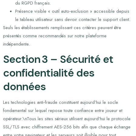
du RGPD français.
Présence visible « outil auto‑exclusion » accessible depuis
le tableau utilisateur sans devoir contacter le support client.
Seuls les établissements remplissant ces critères peuvent être
présentés comme recommandés sur notre plateforme
indépendente.
Section 3 – Sécurité et
confidentialité des
données
Les technologies anti‑fraude constituent aujourd’hui le socle
fondamental sur lequel repose toute confiance entre joueur et
opérateur.\nTous les sites sérieux utilisent aujourd’hui le protocole
SSL/TLS avec chiffrement AES‑256 bits afin que chaque échange
entre votre navigateur et les serveurs soit illisible pour tout