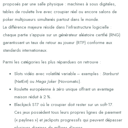
proposés par une salle physique : machines à sous digitales,
tables de roulette live avec croupier réel ou encore salons de
poker multijoueurs simultanés partout dans le monde.
La différence majeure réside dans l’infrastructure logicielle :
chaque partie s’appuie sur un générateur aléatoire certifié (RNG)
garantissant un taux de retour au joueur (RTP) conforme aux
standards internationaux.
Parmi les catégories les plus répandues on retrouve :
Slots vidéo avec volatilité variable – exemples :
Starburst
(NetEnt) ou
Mega Joker
(Novomatic).
Roulette européenne à zéro unique offrant un avantage
maison réduit à 2 %.
Blackjack S17 où le croupier doit rester sur un soft‑17.
Ces jeux possèdent tous leurs propres lignes de paiement
(« paylines ») et jackpots progressifs qui peuvent dépasser
plusieurs dizaines de millions d’euros.