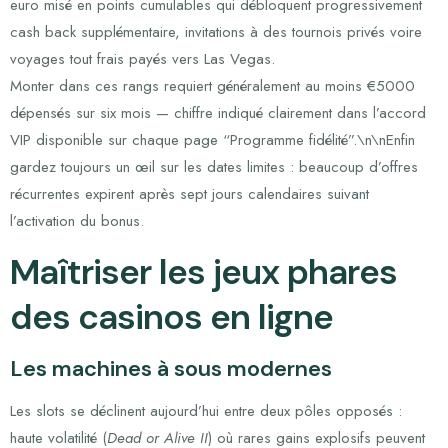
euro misé en points cumulables qui débloquent progressivement
cash back supplémentaire, invitations à des tournois privés voire
voyages tout frais payés vers Las Vegas.
Monter dans ces rangs requiert généralement au moins €5000
dépensés sur six mois — chiffre indiqué clairement dans l’accord
VIP disponible sur chaque page “Programme fidélité”.\n\nEnfin
gardez toujours un œil sur les dates limites : beaucoup d’offres
récurrentes expirent après sept jours calendaires suivant
l’activation du bonus.
Maîtriser les jeux phares
des casinos en ligne
Les machines à sous modernes
Les slots se déclinent aujourd’hui entre deux pôles opposés :
haute volatilité (
Dead or Alive II
) où rares gains explosifs peuvent