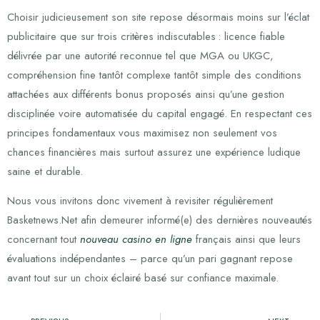
Choisir judicieusement son site repose désormais moins sur l’éclat
publicitaire que sur trois critères indiscutables : licence fiable
délivrée par une autorité reconnue tel que MGA ou UKGC,
compréhension fine tantôt complexe tantôt simple des conditions
attachées aux différents bonus proposés ainsi qu’une gestion
disciplinée voire automatisée du capital engagé.​ En respectant ces
principes fondamentaux vous maximisez non seulement vos
chances financières mais surtout assurez une expérience ludique
saine et durable.​
Nous vous invitons donc vivement à revisiter régulièrement
Basketnews.Net afin demeurer informé(e) des dernières nouveautés
concernant tout
nouveau casino en ligne
français ainsi que leurs
évaluations indépendantes – parce qu’un pari gagnant repose
avant tout sur un choix éclairé basé sur confiance maximale.​