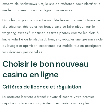
experte de Basketnews.Net, le site de référence pour identifier le
meilleur nouveau casino en ligne chaque mois.
Dans les pages qui suivent nous détaillerons comment choisir un
site sécurisé, décrypter les bonus sans se faire piéger par le
wagering excessif, maîtriser les titres phares comme les slots à
haute volatilité ou le blackjack français, adopter une gestion stricte
du budget et optimiser l’expérience sur mobile tout en protégeant
vos données personnelles.
Choisir le bon nouveau
casino en ligne
Critères de licence et régulation
La première barrière à franchir avant d’inscrire votre premier
dépôt est la licence du opérateur. Les juridictions les plus