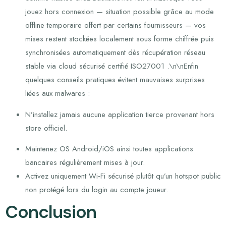
jouez hors connexion — situation possible grâce au mode
offline temporaire offert par certains fournisseurs — vos
mises restent stockées localement sous forme chiffrée puis
synchronisées automatiquement dès récupération réseau
stable via cloud sécurisé certifié ISO27001 .\n\nEnfin
quelques conseils pratiques évitent mauvaises surprises
liées aux malwares :
N’installez jamais aucune application tierce provenant hors
store officiel.
Maintenez OS Android/iOS ainsi toutes applications
bancaires régulièrement mises à jour.
Activez uniquement Wi‑Fi sécurisé plutôt qu’un hotspot public
non protégé lors du login au compte joueur.
Conclusion