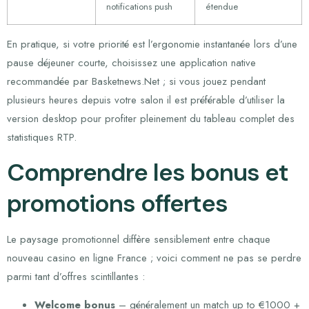
notifications push
étendue
En pratique, si votre priorité est l’ergonomie instantanée lors d’une
pause déjeuner courte, choisissez une application native
recommandée par Basketnews.Net ; si vous jouez pendant
plusieurs heures depuis votre salon il est préférable d’utiliser la
version desktop pour profiter pleinement du tableau complet des
statistiques RTP.
Comprendre les bonus et
promotions offertes
Le paysage promotionnel diffère sensiblement entre chaque
nouveau casino en ligne France ; voici comment ne pas se perdre
parmi tant d’offres scintillantes :
Welcome bonus
– généralement un match up to €1000 +