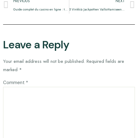
PREVIOUS
NEXT
Guide complet du casino en ligne : tout ce que vous devez savoir en 2024
5 Vinkkiä Jackpottien Valloittamiseen Rizk Casinolla
Leave a Reply
Your email address will not be published.
Required fields are
marked
*
Comment
*