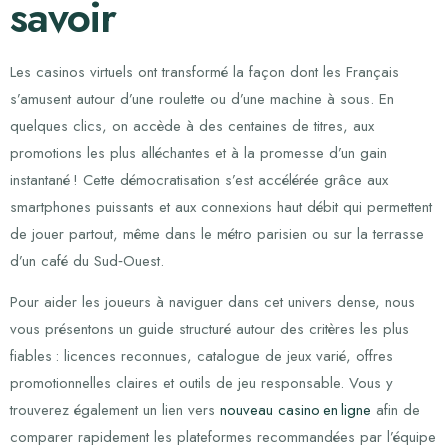
savoir
Les casinos virtuels ont transformé la façon dont les Français
s’amusent autour d’une roulette ou d’une machine à sous. En
quelques clics, on accède à des centaines de titres, aux
promotions les plus alléchantes et à la promesse d’un gain
instantané ! Cette démocratisation s’est accélérée grâce aux
smartphones puissants et aux connexions haut débit qui permettent
de jouer partout, même dans le métro parisien ou sur la terrasse
d’un café du Sud‑Ouest.
Pour aider les joueurs à naviguer dans cet univers dense, nous
vous présentons un guide structuré autour des critères les plus
fiables : licences reconnues, catalogue de jeux varié, offres
promotionnelles claires et outils de jeu responsable. Vous y
trouverez également un lien vers
nouveau casino en ligne
afin de
comparer rapidement les plateformes recommandées par l’équipe