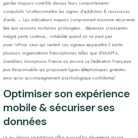
garder toujours contrôle dessus leurs comportements
compulsifs.\n\nReconnaître les signes d’addiction & ressources
d’aide → Les indicateurs majeurs comprennent insomnie récurrente
liée aux sessions nocturnes prolongées , dépenses croissantes
malgré perte continue , irritabilité quand on ne peut pas
jouer.\nPour ceux qui sentent ces signaux apparaître il existe
plusieurs organisations francophones telles que SNAAPF+,
Gamblers Anonymous France ou encore La Fédération Française
Jeux Responsable qui proposent lignes téléphoniques gratuites
ainsi qu’un accompagnement psychologique confidentiel.
Optimiser son expérience
mobile & sécuriser ses
données
Le jeu depuis smartphone offre aujourd’hui davantage qu’une