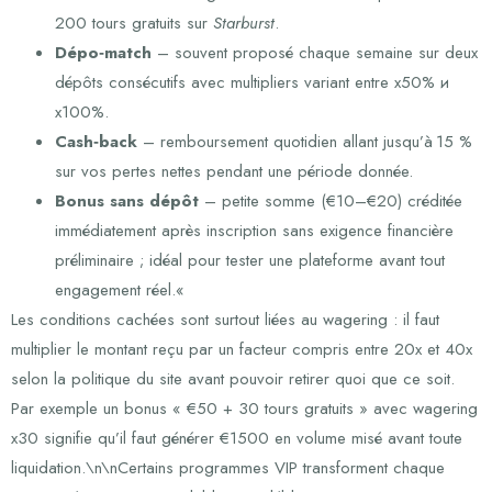
200 tours gratuits sur
Starburst
.
Dépo‑match
– souvent proposé chaque semaine sur deux
dépôts consécutifs avec multipliers variant entre x50% и
x100%.
Cash‑back
– remboursement quotidien allant jusqu’à 15 %
sur vos pertes nettes pendant une période donnée.
Bonus sans dépôt
– petite somme (€10–€20) créditée
immédiatement après inscription sans exigence financière
préliminaire ; idéal pour tester une plateforme avant tout
engagement réel.«
Les conditions cachées sont surtout liées au wagering : il faut
multiplier le montant reçu par un facteur compris entre 20x et 40x
selon la politique du site avant pouvoir retirer quoi que ce soit.
Par exemple un bonus « €50 + 30 tours gratuits » avec wagering
x30 signifie qu’il faut générer €1500 en volume misé avant toute
liquidation.\n\nCertains programmes VIP transforment chaque