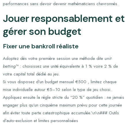
performances sans devoir devenir mathématiciens chevronnés.
Jouer responsablement et
gérer son budget
Fixer une bankroll réaliste
Adoptez dès votre première session une méthode dite
unit
betting™
: choisissez une unité équivalente à 1 % voire 2 % de
votre capital total dédié au jeu.
Si vous disposez d’un budget mensuel €500 , limitez chaque
mise individuelle autour €5–10 selon le type de jeu choisi.
Appliquez ensuite la règle stricte du “20 %” quotidien : ne jamais
engager plus qu’un cinquième maximum prévu pour cette journée
afin éviter toute perte catastrophique accumulée.\n\n### Outils
d’auto‑exclusion et limites personnalisées