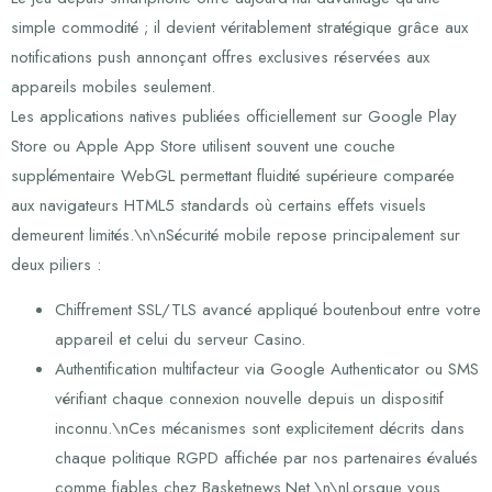
simple commodité ; il devient véritablement stratégique grâce aux
notifications push annonçant offres exclusives réservées aux
appareils mobiles seulement.
Les applications natives publiées officiellement sur Google Play
Store ou Apple App Store utilisent souvent une couche
supplémentaire WebGL permettant fluidité supérieure comparée
aux navigateurs HTML5 standards où certains effets visuels
demeurent limités.\n\nSécurité mobile repose principalement sur
deux piliers :
Chiffrement SSL/TLS avancé appliqué bout­en­bout entre votre
appareil et celui du serveur Casino.
Authentification multifacteur via Google Authenticator ou SMS
vérifiant chaque connexion nouvelle depuis un dispositif
inconnu.\nCes mécanismes sont explicitement décrits dans
chaque politique RGPD affichée par nos partenaires évalués
comme fiables chez Basketnews.Net.\n\nLorsque vous