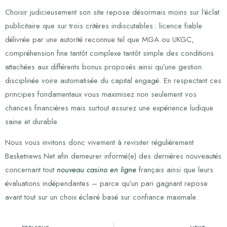
Choisir judicieusement son site repose désormais moins sur l’éclat
publicitaire que sur trois critères indiscutables : licence fiable
délivrée par une autorité reconnue tel que MGA ou UKGC,
compréhension fine tantôt complexe tantôt simple des conditions
attachées aux différents bonus proposés ainsi qu’une gestion
disciplinée voire automatisée du capital engagé.​ En respectant ces
principes fondamentaux vous maximisez non seulement vos
chances financières mais surtout assurez une expérience ludique
saine et durable.​
Nous vous invitons donc vivement à revisiter régulièrement
Basketnews.Net afin demeurer informé(e) des dernières nouveautés
concernant tout
nouveau casino en ligne
français ainsi que leurs
évaluations indépendantes – parce qu’un pari gagnant repose
avant tout sur un choix éclairé basé sur confiance maximale.​