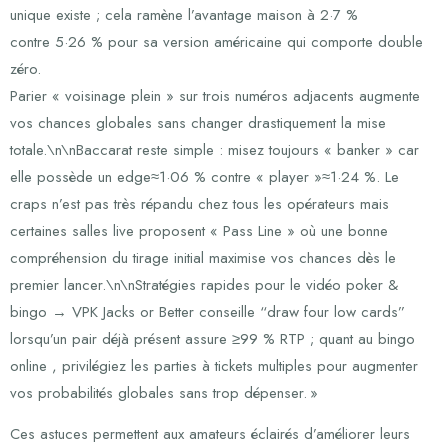
unique existe ; cela ramène l’avantage maison à 2·7 %
contre 5·26 % pour sa version américaine qui comporte double
zéro.
Parier « voisinage plein » sur trois numéros adjacents augmente
vos chances globales sans changer drastiquement la mise
totale.\n\nBaccarat reste simple : misez toujours « banker » car
elle possède un edge≈1·06 % contre « player »≈1·24 %. Le
craps n’est pas très répandu chez tous les opérateurs mais
certaines salles live proposent « Pass Line » où une bonne
compréhension du tirage initial maximise vos chances dès le
premier lancer.\n\nStratégies rapides pour le vidéo poker &
bingo → VPK Jacks or Better conseille “draw four low cards”
lorsqu’un pair déjà présent assure ≥99 % RTP ; quant au bingo
online , privilégiez les parties à tickets multiples pour augmenter
vos probabilités globales sans trop dépenser. »
Ces astuces permettent aux amateurs éclairés d’améliorer leurs