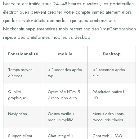
bancaire est traitée sous 24–48 heures ouvrées ; les portefeuilles
électroniques peuvent créditer votre compte immédiatement alors
que les crypto‑débits demandent quelques confirmations
blockchain supplémentaires mais restent rapides.\n\nComparaison
rapide des plateformes mobiles vs desktop
Fonctionnalité
Mobile
Desktop
Temps moyen
< 2 secondes après
< 1 seconde après
d’accès
tap
clic
Qualité
Optimisée HTML5
Résolution native full
graphique
/ résolution auto
HD
Navigation
Gestes tactile +
Menus déroulants +
menu simplifié
raccourcis clavier
Support client
Chat intégré +
Chat web + FAQ