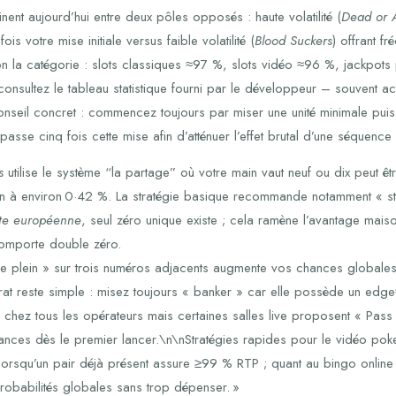
inent aujourd’hui entre deux pôles opposés : haute volatilité (
Dead or A
fois votre mise initiale versus faible volatilité (
Blood Suckers
) offrant f
n la catégorie : slots classiques ≈97 %, slots vidéo ≈96 %, jackpot
onsultez le tableau statistique fourni par le développeur – souvent ac
nseil concret : commencez toujours par miser une unité minimale pu
passe cinq fois cette mise afin d’atténuer l’effet brutal d’une séquen
s
utilise le système “la partage” où votre main vaut neuf ou dix peut 
n à environ 0·42 %. La stratégie basique recommande notamment « st
tte européenne
, seul zéro unique existe ; cela ramène l’avantage mai
comporte double zéro.
ge plein » sur trois numéros adjacents augmente vos chances globale
rat reste simple : misez toujours « banker » car elle possède un edg
 chez tous les opérateurs mais certaines salles live proposent « Pass
nces dès le premier lancer.\n\nStratégies rapides pour le vidéo pok
orsqu’un pair déjà présent assure ≥99 % RTP ; quant au bingo online , 
obabilités globales sans trop dépenser. »