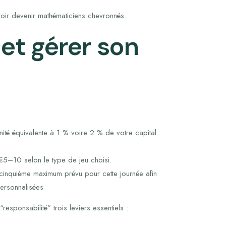
oir devenir mathématiciens chevronnés.
et gérer son
nité équivalente à 1 % voire 2 % de votre capital
€5–10 selon le type de jeu choisi.
 cinquième maximum prévu pour cette journée afin
personnalisées
esponsabilité” trois leviers essentiels :