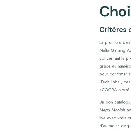
Choi
Critères 
La première barri
Malta Gaming Au
concernant la pro
grâce au numéro 
pour confirmer 
iTech Labs ; ces
eCOGRA ajouté au
Un bon catalogue
Mega Moolah
ave
live avec vrais 
d’au moins cinq 