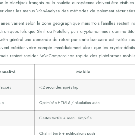
 le blackjack français ou la roulette européenne doivent être visibles
ler dans les menus.\n\nAnalyse des méthodes de paiement sécurisées
aires varient selon la zone géographique mais trois familles restent 
ectroniques tels que Skrill ou Neteller, puis cryptomonnaies comme Bitco
n\nEn général une demande de retrait par carte bancaire est traitée so
uvent créditer votre compte immédiatement alors que les crypto‑débi
 mais restent rapides.\n\nComparaison rapide des plateformes mobil
onnalité
Mobile
’accès
< 2 secondes après tap
ue
Optimisée HTML5 / résolution auto
Gestes tactile + menu simplifié
Chat intégré + notifications push