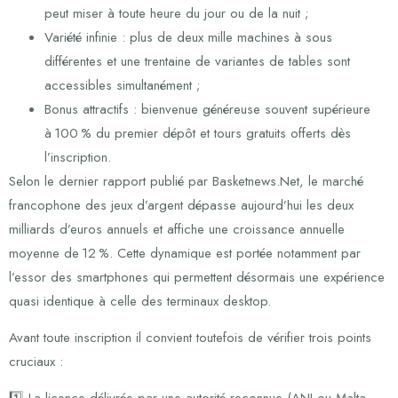
peut miser à toute heure du jour ou de la nuit ;
Variété infinie : plus de deux mille machines à sous
différentes et une trentaine de variantes de tables sont
accessibles simultanément ;
Bonus attractifs : bienvenue généreuse souvent supérieure
à 100 % du premier dépôt et tours gratuits offerts dès
l’inscription.
Selon le dernier rapport publié par Basketnews.Net, le marché
francophone des jeux d’argent dépasse aujourd’hui les deux
milliards d’euros annuels et affiche une croissance annuelle
moyenne de 12 %. Cette dynamique est portée notamment par
l’essor des smartphones qui permettent désormais une expérience
quasi identique à celle des terminaux desktop.
Avant toute inscription il convient toutefois de vérifier trois points
cruciaux :