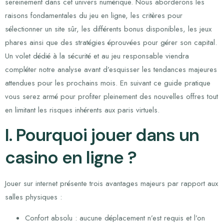
sereinement dans cet univers numérique. Nous aborderons les
raisons fondamentales du jeu en ligne, les critères pour
sélectionner un site sûr, les différents bonus disponibles, les jeux
phares ainsi que des stratégies éprouvées pour gérer son capital.
Un volet dédié à la sécurité et au jeu responsable viendra
compléter notre analyse avant d’esquisser les tendances majeures
attendues pour les prochains mois. En suivant ce guide pratique
vous serez armé pour profiter pleinement des nouvelles offres tout
en limitant les risques inhérents aux paris virtuels.
I. Pourquoi jouer dans un
casino en ligne ?
Jouer sur internet présente trois avantages majeurs par rapport aux
salles physiques :
Confort absolu : aucune déplacement n’est requis et l’on