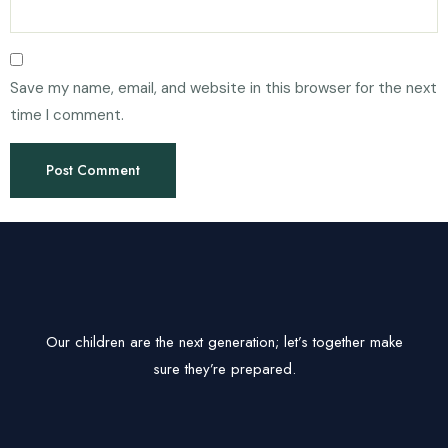
Save my name, email, and website in this browser for the next
time I comment.
Our children are the next generation; let’s together make
sure they’re prepared.