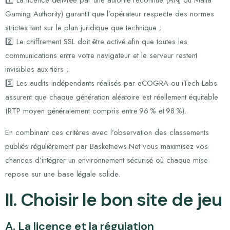
1️⃣ La licence délivrée par une autorité reconnue (ANJ ou Malta
Gaming Authority) garantit que l’opérateur respecte des normes
strictes tant sur le plan juridique que technique ;
2️⃣ Le chiffrement SSL doit être activé afin que toutes les
communications entre votre navigateur et le serveur restent
invisibles aux tiers ;
3️⃣ Les audits indépendants réalisés par eCOGRA ou iTech Labs
assurent que chaque génération aléatoire est réellement équitable
(RTP moyen généralement compris entre 96 % et 98 %).
En combinant ces critères avec l’observation des classements
publiés régulièrement par Basketnews.Net vous maximisez vos
chances d’intégrer un environnement sécurisé où chaque mise
repose sur une base légale solide.
II. Choisir le bon site de jeu
A. La licence et la régulation