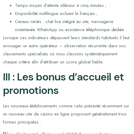
Temps moyen d’attente inférieur à cinq minutes ;
Disponibilité multilingue incluant le français ;
Canaux variés : chat live intégré au site, messagerie
instantanée WhatsApp ou assistance téléphonique dédiée .
Lorsque ces indicateurs dépassent leurs standards habituels il faut
envisager un autre opérateur – observation récurrente dans nos
classements spécialisés où nous classons systématiquement
chaque critère afin d’attribuer un score global fiable.
III : Les bonus d’accueil et
promotions
Les nouveaux établissements comme celui présenté récemment sur
un nouveau site de casino en ligne proposent généralement trois
formes principales :