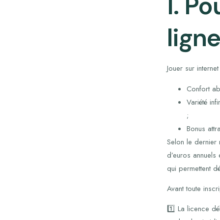
I. P
ligne
Jouer sur interne
Confort ab
Variété in
;
Bonus attr
Selon le dernier
d’euros annuels 
qui permettent d
Avant toute inscri
1️⃣ La licence dé