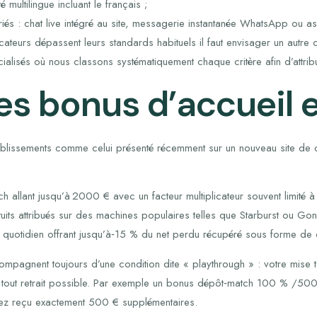
té multilingue incluant le français ;
iés : chat live intégré au site, messagerie instantanée WhatsApp ou as
cateurs dépassent leurs standards habituels il faut envisager un autre
ialisés où nous classons systématiquement chaque critère afin d’attrib
: Les bonus d’accueil
blissements comme celui présenté récemment sur un nouveau site de c
h allant jusqu’à 2000 € avec un facteur multiplicateur souvent limité à 
tuits attribués sur des machines populaires telles que Starburst ou Gon
 quotidien offrant jusqu’à‑15 % du net perdu récupéré sous forme de c
ompagnent toujours d’une condition dite « playthrough » : votre mise t
nt tout retrait possible. Par exemple un bonus dépôt‑match 100 % /5
vez reçu exactement 500 € supplémentaires.