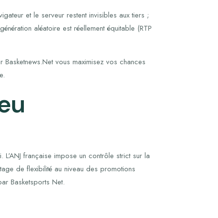
gateur et le serveur restent invisibles aux tiers ;
nération aléatoire est réellement équitable (RTP
par Basketnews.Net vous maximisez vos chances
e.
jeu
i. L’ANJ française impose un contrôle strict sur la
tage de flexibilité au niveau des promotions
par Basketsports Net.