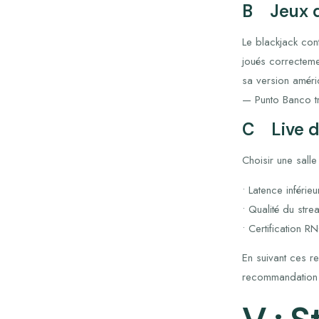
B Jeux d
Le blackjack con
joués correcteme
sa version améri
— Punto Banco t
C Live de
Choisir une salle
• Latence inféri
• Qualité du stre
• Certification 
En suivant ces r
recommandation 