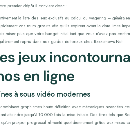
otre premier dépôt il convient donc :
tentivement la liste des jeux exclusifs au calcul du wagering – générale
rapidement vos tours gratuits afin qu’ils expirent avant la date limite imp
is miser plus que votre budget initial tant que vous n’avez pas confirmé
gulièrement repris dans nos guides éditoriaux chez Basketnews.Net.
 Les jeux incontourn
nos en ligne
es à sous vidéo modernes
s combinent graphismes haute définition avec mécaniques avancées com
nt atteindre jusqu’à 10 000 fois la mise initiale. Des titres tels que
 qu’un jackpot progressif alimenté quotidiennement grâce aux mises co