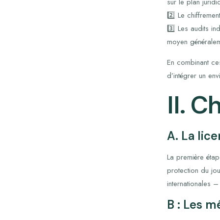
sur le plan jurid
2️⃣ Le chiffremen
3️⃣ Les audits i
moyen généralem
En combinant ces
d’intégrer un en
II. C
A. La lice
La première étape
protection du jo
internationales 
B : Les 