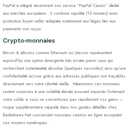
PayPal a intégré récemment son service “PayPal Casino” dédié
aux marchés européens : il combine rapidité (15 minutes) avec
protection buyer‑seller adaptée notamment aux litiges liés aux
paiements non reçus.
Crypto‑monnaies
Bitcoin & altcoins comme Ethereum ou Litecoin représentent
aujourd’hui une option émergente très prisée parmi ceux qui
recherchent instantanéité absolue (quelques secondes) ainsi qu’une
confidentialité accrue grâce aux adresses publiques non traçables
directement vers votre identité réelle . Néanmoins ces monnaies
restent soumises à une volatilité élevée pouvant impacter fortement
votre solde si vous ne convertissez pas rapidement vos gains —
risque supplémentaire rappelé dans nos guides détaillés chez
Basketnews.Net concernant nouveaux casinos en ligne acceptant
ces moyens numériques.