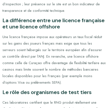
d’inspection ; leur présence sur le site est un bon indicateur de
transparence et de conformité technique.
La différence entre une licence française
et une licence offshore
Une licence française impose aux opérateurs un taux fiscal réduit
sur les gains des joueurs français mais exige que tous les
serveurs soient hébergés sur le territoire européen afin d’assurer
un contrôle direct par l’ANJ. En revanche, une licence offshore
comme celle de Curaçao offre davantage de flexibilité tarifaire aux
casinos mais limite souvent le nombre de méthodes bancaires
locales disponibles pour les Français (par exemple moins
d’options Visa ou prélèvements SEPA).
Le rôle des organismes de test tiers
Ces laboratoires certifient que le RNG produit réellement une