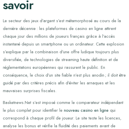
savoir
Le secteur des jeux d’argent s’est métamorphosé au cours de la
dernière décennie : les plateformes de casino en ligne attirent
chaque jour des millions de joueurs français grâce à l’accès
instantané depuis un smartphone ou un ordinateur. Cette explosion
s’explique par la combinaison d’une offre ludique toujours plus
diversifiée, de technologies de streaming haute définition et de
réglementations européennes qui rassurent le public. En
conséquence, le choix d’un site fiable n’est plus anodin ; il doit être
guidé par des critères précis afin d’éviter les arnaques et les
mauvaises surprises fiscales.
Basketnews.Net s’est imposé comme le comparateur indépendant
le plus complet pour identifier le
nouveau casino en ligne
qui
correspond à chaque profil de joueur. Le site teste les licences,
analyse les bonus et vérifie la fluidité des paiements avant de