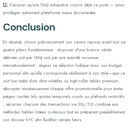
3️⃣ S’assurer qu’une FAQ exhaustive couvre déjà ce point — sinon
privilégier autrement plateforme mieux documentée.
Conclusion
En résumé, choisir judicieusement son casino repose avant tout sur
quatre piliers fondamentaux : disposer d’une licence valide
délivrée soit par l’ANJ soit par une autorité reconnue
internationalement ; aligner sa sélection ludique avec son budget
personnel afin qu’elle corresponde réellement à son style—que ce
soit low‑stake slots ultra‑volatiles ou high‑roller tables premium ;
décrypter minutieusement chaque offre promotionnelle pour éviter
pièges cachés tels quotas temporels courts ou plafonds restrictifs
; sécuriser chacune des transactions via SSL/TLS combiné aux
méthodes fiables listées ci‑dessus tout en préparant préalablement
son dossier KYC afin fluidifier retraits futurs.