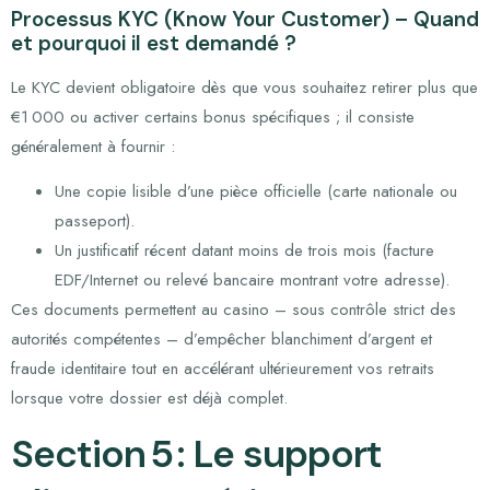
Processus KYC (Know Your Customer) – Quand
et pourquoi il est demandé ?
Le KYC devient obligatoire dès que vous souhaitez retirer plus que
€1 000 ou activer certains bonus spécifiques ; il consiste
généralement à fournir :
Une copie lisible d’une pièce officielle (carte nationale ou
passeport).
Un justificatif récent datant moins de trois mois (facture
EDF/Internet ou relevé bancaire montrant votre adresse).
Ces documents permettent au casino – sous contrôle strict des
autorités compétentes – d’empêcher blanchiment d’argent et
fraude identitaire tout en accélérant ultérieurement vos retraits
lorsque votre dossier est déjà complet.
Section 5 : Le support