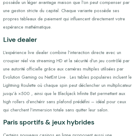
possède un léger avantage maison que l’on peut compenser par
une gestion stricte du capital. Chaque variante possède ses
propres tableaux de paiement qui influencent directement votre
espérance mathématique.​
Live dealer
L’expérience live dealer combine l’interaction directe avec un
croupier réel via streaming HD et la sécurité d’un jeu contrôlé par
une autorité officielle grâce aux caméras multiples utilisées par
Evolution Gaming ou NetEnt Live . Les tables populaires incluent le
Lightning Roulette où chaque spin peut déclencher un multiplicateur
jusqu’à ×500 , ainsi que le Blackjack Infinite Bet permettant aux
high rollers d’enchérir sans plafond prédéfini – idéal pour ceux
qui cherchent l’immersion totale sans quitter leur salon.
Paris sportifs & jeux hybrides
Certains nouveaux casinos en ligne proposent aussi une