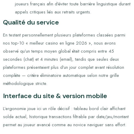
joueurs français afin d’éviter toute barrière linguistique durant
appels critiques liés aux retraits urgents.
Qualité du service
En testant personnellement plusieurs plateformes classées parmi
nos top‑10 « meilleur casino en ligne 2026 », nous avons
observé qu’un temps moyen global était compris entre 45
secondes (chat) et 4 minutes (email), tandis que seules deux
plateformes présentaient plus d’un jour complet avant résolution
complète — critère éliminatoire automatique selon notre grille
méthodologique stricte.
Interface du site & version mobile
L’ergonomie joue ici un rôle décisif : tableau bord clair affichant
solde actuel, historique transactions filtrable par date/jeu/montant
permet au joueur avancé comme au novice naviguer sans effort.