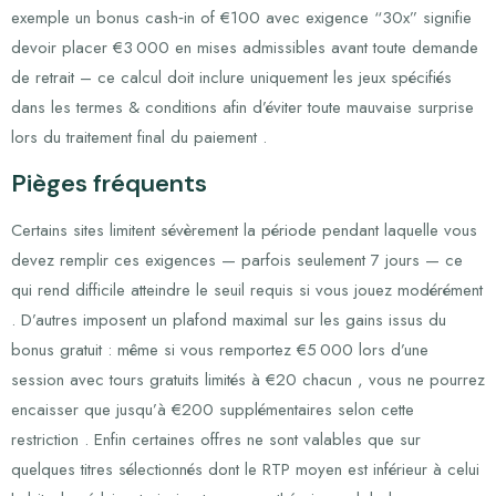
exemple un bonus cash‑in of €100 avec exigence “30x” signifie
devoir placer €3 000 en mises admissibles avant toute demande
de retrait – ce calcul doit inclure uniquement les jeux spécifiés
dans les termes & conditions afin d’éviter toute mauvaise surprise
lors du traitement final du paiement .
Pièges fréquents
Certains sites limitent sévèrement la période pendant laquelle vous
devez remplir ces exigences — parfois seulement 7 jours — ce
qui rend difficile atteindre le seuil requis si vous jouez modérément
. D’autres imposent un plafond maximal sur les gains issus du
bonus gratuit : même si vous remportez €5 000 lors d’une
session avec tours gratuits limités à €20 chacun , vous ne pourrez
encaisser que jusqu’à €200 supplémentaires selon cette
restriction . Enfin certaines offres ne sont valables que sur
quelques titres sélectionnés dont le RTP moyen est inférieur à celui