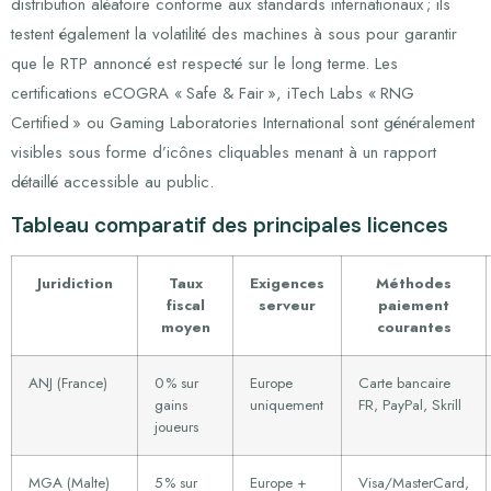
distribution aléatoire conforme aux standards internationaux ; ils
testent également la volatilité des machines à sous pour garantir
que le RTP annoncé est respecté sur le long terme. Les
certifications eCOGRA « Safe & Fair », iTech Labs « RNG
Certified » ou Gaming Laboratories International sont généralement
visibles sous forme d’icônes cliquables menant à un rapport
détaillé accessible au public.
Tableau comparatif des principales licences
Juridiction
Taux
Exigences
Méthodes
fiscal
serveur
paiement
moyen
courantes
ANJ (France)
0 % sur
Europe
Carte bancaire
gains
uniquement
FR, PayPal, Skrill
joueurs
MGA (Malte)
5 % sur
Europe +
Visa/MasterCard,