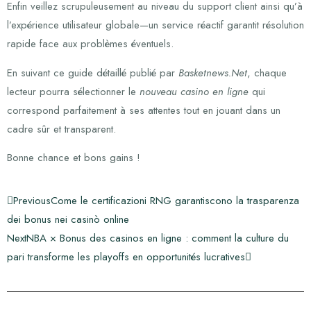
Enfin veillez scrupuleusement au niveau du support client ainsi qu’à
l’expérience utilisateur globale—un service réactif garantit résolution
rapide face aux problèmes éventuels.
En suivant ce guide détaillé publié par
Basketnews.Net
, chaque
lecteur pourra sélectionner le
nouveau casino en ligne
qui
correspond parfaitement à ses attentes tout en jouant dans un
cadre sûr et transparent.
Bonne chance et bons gains !
Previous
Come le certificazioni RNG garantiscono la trasparenza
dei bonus nei casinò online
Next
NBA × Bonus des casinos en ligne : comment la culture du
pari transforme les playoffs en opportunités lucratives