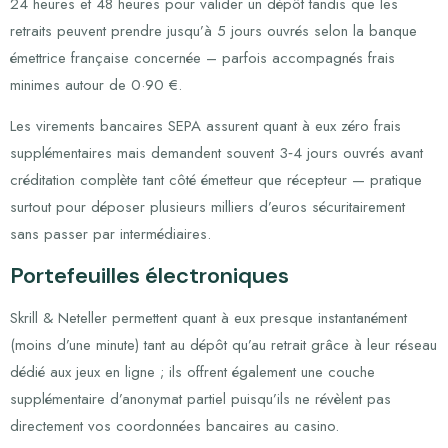
24 heures et 48 heures pour valider un dépôt tandis que les
retraits peuvent prendre jusqu’à 5 jours ouvrés selon la banque
émettrice française concernée – parfois accompagnés frais
minimes autour de 0·90 €.
Les virements bancaires SEPA assurent quant à eux zéro frais
supplémentaires mais demandent souvent 3‑4 jours ouvrés avant
créditation complète tant côté émetteur que récepteur — pratique
surtout pour déposer plusieurs milliers d’euros sécuritairement
sans passer par intermédiaires.
Portefeuilles électroniques
Skrill & Neteller permettent quant à eux presque instantanément
(moins d’une minute) tant au dépôt qu’au retrait grâce à leur réseau
dédié aux jeux en ligne ; ils offrent également une couche
supplémentaire d’anonymat partiel puisqu’ils ne révèlent pas
directement vos coordonnées bancaires au casino.