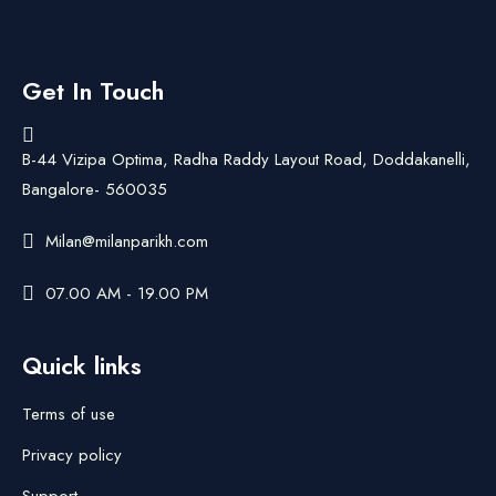
Get In Touch
B-44 Vizipa Optima, Radha Raddy Layout Road, Doddakanelli,
Bangalore- 560035
Milan@milanparikh.com
07.00 AM - 19.00 PM
Quick links
Terms of use
Privacy policy
Support