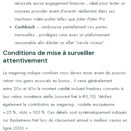
nécessite aucun engagement financier ; idéal pour tester un
nouveau provider avant d’investir réellement dans ses
machines vidéo‑poker telles que
Joker Poker Pro
.
Cashback
– rembourse partiellement vos pertes
mensuelles ; privilégiez ceux avec un plafonnement
raisonnable afin d’éviter un effet “cercle vicieux”.
Conditions de mise à surveiller
attentivement
Le wagering indique combien vous devez miser avant de pouvoir
retirer vos gains associés au bonus ; il varie généralement
entre 20× et 40× le montant crédité incluant freebies convertis à
leur valeur monétaire réelle (souvent fixé à €0,10). Vérifiez
également la contribution au wagering : roulette européenne
= 25 %, slots = 100 %. Ces détails sont systématiquement indiqués
sur Basketnews.Net lors du classement annuel « meilleur casino en
ligne 2026 ».