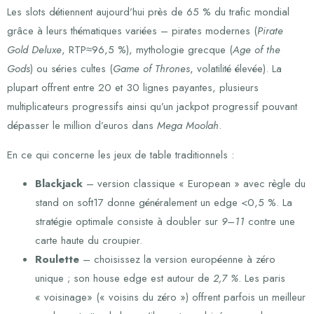
Les slots détiennent aujourd’hui près de 65 % du trafic mondial
grâce à leurs thématiques variées – pirates modernes (
Pirate
Gold Deluxe
, RTP≈96,5 %), mythologie grecque (
Age of the
Gods
) ou séries cultes (
Game of Thrones
, volatilité élevée). La
plupart offrent entre 20 et 30 lignes payantes, plusieurs
multiplicateurs progressifs ainsi qu’un jackpot progressif pouvant
dépasser le million d’euros dans
Mega Moolah
.
En ce qui concerne les jeux de table traditionnels :
Blackjack
– version classique « European » avec règle du
stand on soft17 donne généralement un edge <0,5 %. La
stratégie optimale consiste à doubler sur
9–11
contre une
carte haute du croupier.
Roulette
– choisissez la version européenne à zéro
unique ; son house edge est autour de
2,7 %
. Les paris
« voisinage» (« voisins du zéro ») offrent parfois un meilleur