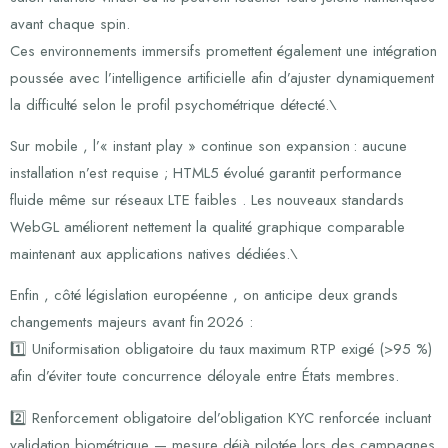
avant chaque spin.
Ces environnements immersifs promettent également une intégration
poussée avec l’intelligence artificielle afin d’ajuster dynamiquement
la difficulté selon le profil psychométrique détecté.\
Sur mobile , l’« instant play » continue son expansion : aucune
installation n’est requise ; HTML5 évolué garantit performance
fluide même sur réseaux LTE faibles . Les nouveaux standards
WebGL améliorent nettement la qualité graphique comparable
maintenant aux applications natives dédiées.\
Enfin , côté législation européenne , on anticipe deux grands
changements majeurs avant fin 2026 :
1️⃣ Uniformisation obligatoire du taux maximum RTP exigé (>95 %)
afin d’éviter toute concurrence déloyale entre États membres.
2️⃣ Renforcement obligatoire del’obligation KYC renforcée incluant
validation biométrique — mesure déjà pilotée lors des campagnes