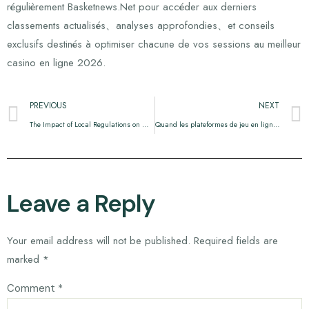
régulièrement Basketnews.Net pour accéder aux derniers
classements actualisés、analyses approfondies、et conseils
exclusifs destinés à optimiser chacune de vos sessions au meilleur
casino en ligne 2026.​
PREVIOUS
NEXT
The Impact of Local Regulations on Mobile Home Transactions in Florida
Quand les plateformes de jeu en ligne repèrent les signaux d’alerte : le rôle méconnu du cashback dans la prévention du jeu à risque
Leave a Reply
Your email address will not be published.
Required fields are
marked
*
Comment
*