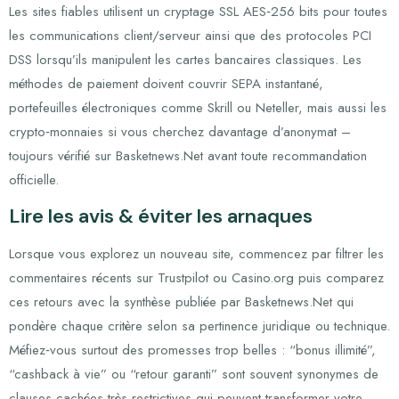
Les sites fiables utilisent un cryptage SSL AES‑256 bits pour toutes
les communications client/serveur ainsi que des protocoles PCI
DSS lorsqu’ils manipulent les cartes bancaires classiques. Les
méthodes de paiement doivent couvrir SEPA instantané,
portefeuilles électroniques comme Skrill ou Neteller, mais aussi les
crypto‑monnaies si vous cherchez davantage d’anonymat –
toujours vérifié sur Basketnews.Net avant toute recommandation
officielle.
Lire les avis & éviter les arnaques
Lorsque vous explorez un nouveau site, commencez par filtrer les
commentaires récents sur Trustpilot ou Casino.org puis comparez
ces retours avec la synthèse publiée par Basketnews.Net qui
pondère chaque critère selon sa pertinence juridique ou technique.
Méfiez‑vous surtout des promesses trop belles : “bonus illimité”,
“cashback à vie” ou “retour garanti” sont souvent synonymes de
clauses cachées très restrictives qui peuvent transformer votre