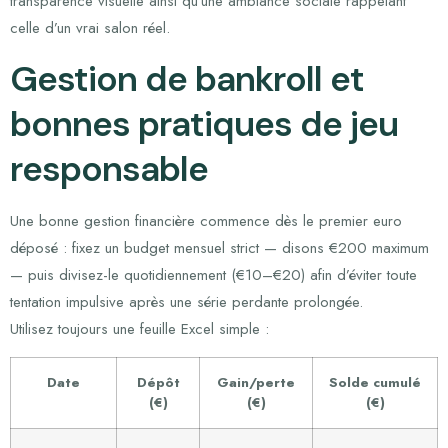
transparence visuelle ainsi qu’une ambiance sociale rappelant
celle d’un vrai salon réel.
Gestion de bankroll et
bonnes pratiques de jeu
responsable
Une bonne gestion financière commence dès le premier euro
déposé : fixez un budget mensuel strict — disons €200 maximum
— puis divisez-le quotidiennement (€10–€20) afin d’éviter toute
tentation impulsive après une série perdante prolongée.
Utilisez toujours une feuille Excel simple :
Date
Dépôt
Gain/perte
Solde cumulé
(€)
(€)
(€)