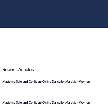
Recent Articles
Mastering Safe and Confident Online Dating for Maldivian Women
Mastering Safe and Confident Online Dating for Maldivian Women