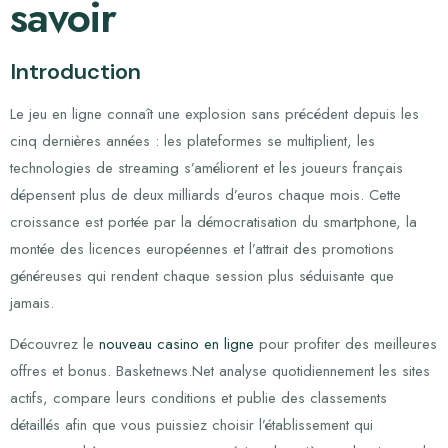
savoir
Introduction
Le jeu en ligne connaît une explosion sans précédent depuis les
cinq dernières années : les plateformes se multiplient, les
technologies de streaming s’améliorent et les joueurs français
dépensent plus de deux milliards d’euros chaque mois. Cette
croissance est portée par la démocratisation du smartphone, la
montée des licences européennes et l’attrait des promotions
généreuses qui rendent chaque session plus séduisante que
jamais.
Découvrez le
nouveau casino en ligne
pour profiter des meilleures
offres et bonus. Basketnews.Net analyse quotidiennement les sites
actifs, compare leurs conditions et publie des classements
détaillés afin que vous puissiez choisir l’établissement qui