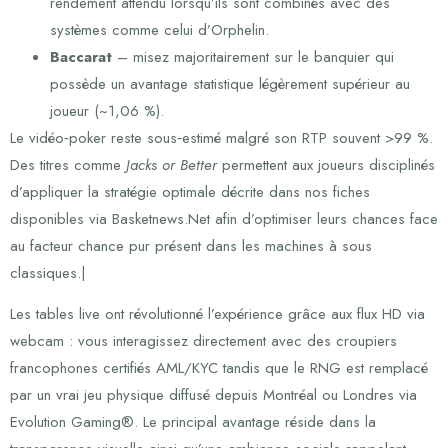
rendement attendu lorsqu’ils sont combinés avec des
systèmes comme celui d’Orphelin.
Baccarat
– misez majoritairement sur le banquier qui
possède un avantage statistique légèrement supérieur au
joueur (~1,06 %).
Le vidéo‑poker reste sous‑estimé malgré son RTP souvent >99 %.
Des titres comme
Jacks or Better
permettent aux joueurs disciplinés
d’appliquer la stratégie optimale décrite dans nos fiches
disponibles via Basketnews.Net afin d’optimiser leurs chances face
au facteur chance pur présent dans les machines à sous
classiques.|
Les tables live ont révolutionné l’expérience grâce aux flux HD via
webcam : vous interagissez directement avec des croupiers
francophones certifiés AML/KYC tandis que le RNG est remplacé
par un vrai jeu physique diffusé depuis Montréal ou Londres via
Evolution Gaming®. Le principal avantage réside dans la