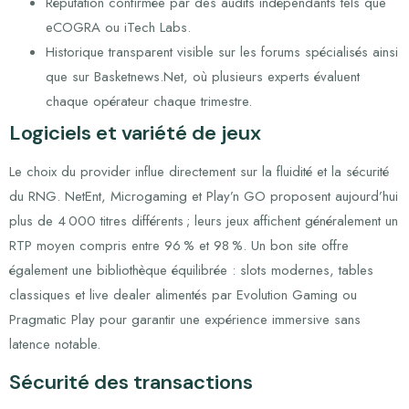
Réputation confirmée par des audits indépendants tels que
eCOGRA ou iTech Labs.
Historique transparent visible sur les forums spécialisés ainsi
que sur Basketnews.Net, où plusieurs experts évaluent
chaque opérateur chaque trimestre.
Logiciels et variété de jeux
Le choix du provider influe directement sur la fluidité et la sécurité
du RNG. NetEnt, Microgaming et Play’n GO proposent aujourd’hui
plus de 4 000 titres différents ; leurs jeux affichent généralement un
RTP moyen compris entre 96 % et 98 %. Un bon site offre
également une bibliothèque équilibrée : slots modernes, tables
classiques et live dealer alimentés par Evolution Gaming ou
Pragmatic Play pour garantir une expérience immersive sans
latence notable.
Sécurité des transactions