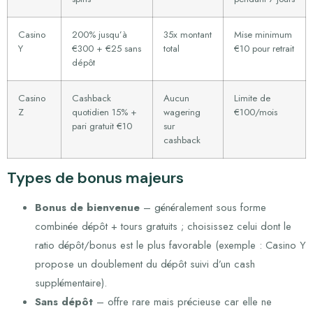
Casino
200% jusqu’à
35x montant
Mise minimum
Y
€300 + €25 sans
total
€10 pour retrait
dépôt
Casino
Cashback
Aucun
Limite de
Z
quotidien 15% +
wagering
€100/mois
pari gratuit €10
sur
cashback
Types de bonus majeurs
Bonus de bienvenue
– généralement sous forme
combinée dépôt + tours gratuits ; choisissez celui dont le
ratio dépôt/bonus est le plus favorable (exemple : Casino Y
propose un doublement du dépôt suivi d’un cash
supplémentaire).
Sans dépôt
– offre rare mais précieuse car elle ne