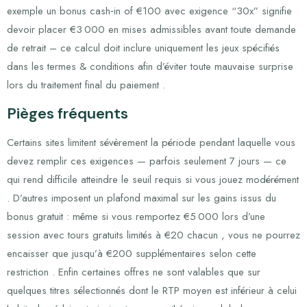
exemple un bonus cash‑in of €100 avec exigence “30x” signifie
devoir placer €3 000 en mises admissibles avant toute demande
de retrait – ce calcul doit inclure uniquement les jeux spécifiés
dans les termes & conditions afin d’éviter toute mauvaise surprise
lors du traitement final du paiement .
Pièges fréquents
Certains sites limitent sévèrement la période pendant laquelle vous
devez remplir ces exigences — parfois seulement 7 jours — ce
qui rend difficile atteindre le seuil requis si vous jouez modérément
. D’autres imposent un plafond maximal sur les gains issus du
bonus gratuit : même si vous remportez €5 000 lors d’une
session avec tours gratuits limités à €20 chacun , vous ne pourrez
encaisser que jusqu’à €200 supplémentaires selon cette
restriction . Enfin certaines offres ne sont valables que sur
quelques titres sélectionnés dont le RTP moyen est inférieur à celui