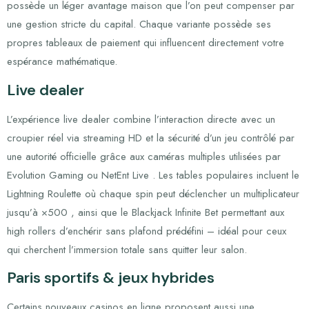
possède un léger avantage maison que l’on peut compenser par
une gestion stricte du capital. Chaque variante possède ses
propres tableaux de paiement qui influencent directement votre
espérance mathématique.​
Live dealer
L’expérience live dealer combine l’interaction directe avec un
croupier réel via streaming HD et la sécurité d’un jeu contrôlé par
une autorité officielle grâce aux caméras multiples utilisées par
Evolution Gaming ou NetEnt Live . Les tables populaires incluent le
Lightning Roulette où chaque spin peut déclencher un multiplicateur
jusqu’à ×500 , ainsi que le Blackjack Infinite Bet permettant aux
high rollers d’enchérir sans plafond prédéfini – idéal pour ceux
qui cherchent l’immersion totale sans quitter leur salon.
Paris sportifs & jeux hybrides
Certains nouveaux casinos en ligne proposent aussi une