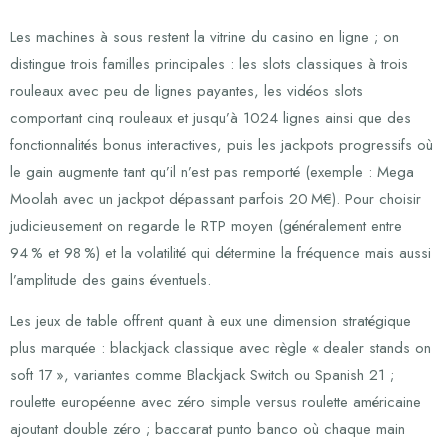
Les machines à sous restent la vitrine du casino en ligne ; on
distingue trois familles principales : les slots classiques à trois
rouleaux avec peu de lignes payantes, les vidéos slots
comportant cinq rouleaux et jusqu’à 1024 lignes ainsi que des
fonctionnalités bonus interactives, puis les jackpots progressifs où
le gain augmente tant qu’il n’est pas remporté (exemple : Mega
Moolah avec un jackpot dépassant parfois 20 M€). Pour choisir
judicieusement on regarde le RTP moyen (généralement entre
94 % et 98 %) et la volatilité qui détermine la fréquence mais aussi
l’amplitude des gains éventuels.
Les jeux de table offrent quant à eux une dimension stratégique
plus marquée : blackjack classique avec règle « dealer stands on
soft 17 », variantes comme Blackjack Switch ou Spanish 21 ;
roulette européenne avec zéro simple versus roulette américaine
ajoutant double zéro ; baccarat punto banco où chaque main