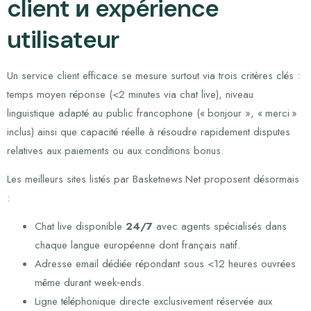
client и expérience
utilisateur
Un service client efficace se mesure surtout via trois critères clés :
temps moyen réponse (<​2 minutes via chat live), niveau
linguistique adapté au public francophone (« bonjour », « merci »
inclus) ainsi que capacité réelle à résoudre rapidement disputes
relatives aux paiements ou aux conditions bonus.
Les meilleurs sites listés par Basketnews.Net proposent désormais
:
Chat live disponible
24/7
avec agents spécialisés dans
chaque langue européenne dont français natif.
Adresse email dédiée répondant sous <​12 heures ouvrées
même durant week‑ends.
Ligne téléphonique directe exclusivement réservée aux