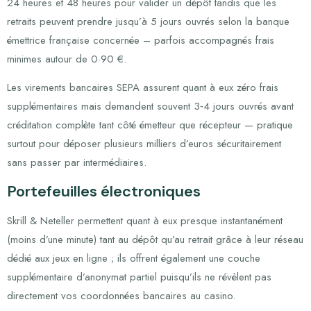
24 heures et 48 heures pour valider un dépôt tandis que les
retraits peuvent prendre jusqu’à 5 jours ouvrés selon la banque
émettrice française concernée – parfois accompagnés frais
minimes autour de 0·90 €.
Les virements bancaires SEPA assurent quant à eux zéro frais
supplémentaires mais demandent souvent 3‑4 jours ouvrés avant
créditation complète tant côté émetteur que récepteur — pratique
surtout pour déposer plusieurs milliers d’euros sécuritairement
sans passer par intermédiaires.
Portefeuilles électroniques
Skrill & Neteller permettent quant à eux presque instantanément
(moins d’une minute) tant au dépôt qu’au retrait grâce à leur réseau
dédié aux jeux en ligne ; ils offrent également une couche
supplémentaire d’anonymat partiel puisqu’ils ne révèlent pas
directement vos coordonnées bancaires au casino.