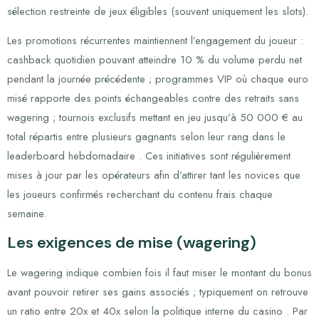
sélection restreinte de jeux éligibles (souvent uniquement les slots).
Les promotions récurrentes maintiennent l’engagement du joueur :
cashback quotidien pouvant atteindre 10 % du volume perdu net
pendant la journée précédente ; programmes VIP où chaque euro
misé rapporte des points échangeables contre des retraits sans
wagering ; tournois exclusifs mettant en jeu jusqu’à 50 000 € au
total répartis entre plusieurs gagnants selon leur rang dans le
leaderboard hebdomadaire . Ces initiatives sont régulièrement
mises à jour par les opérateurs afin d’attirer tant les novices que
les joueurs confirmés recherchant du contenu frais chaque
semaine.
Les exigences de mise (wagering)
Le wagering indique combien fois il faut miser le montant du bonus
avant pouvoir retirer ses gains associés ; typiquement on retrouve
un ratio entre 20x et 40x selon la politique interne du casino . Par