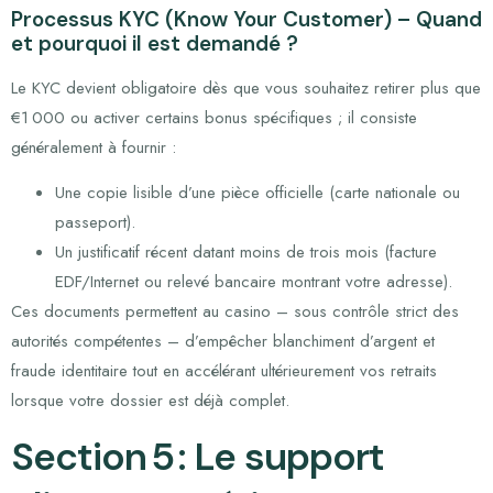
Processus KYC (Know Your Customer) – Quand
et pourquoi il est demandé ?
Le KYC devient obligatoire dès que vous souhaitez retirer plus que
€1 000 ou activer certains bonus spécifiques ; il consiste
généralement à fournir :
Une copie lisible d’une pièce officielle (carte nationale ou
passeport).
Un justificatif récent datant moins de trois mois (facture
EDF/Internet ou relevé bancaire montrant votre adresse).
Ces documents permettent au casino – sous contrôle strict des
autorités compétentes – d’empêcher blanchiment d’argent et
fraude identitaire tout en accélérant ultérieurement vos retraits
lorsque votre dossier est déjà complet.
Section 5 : Le support