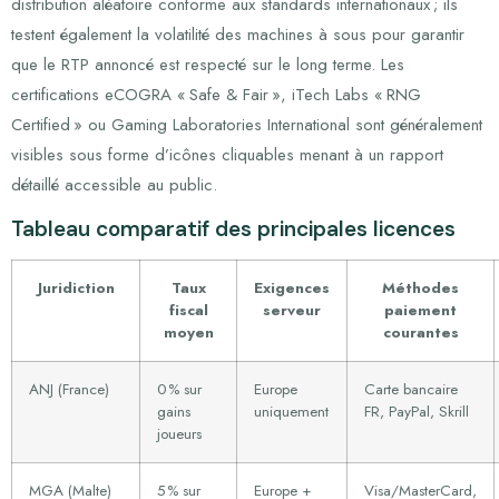
distribution aléatoire conforme aux standards internationaux ; ils
testent également la volatilité des machines à sous pour garantir
que le RTP annoncé est respecté sur le long terme. Les
certifications eCOGRA « Safe & Fair », iTech Labs « RNG
Certified » ou Gaming Laboratories International sont généralement
visibles sous forme d’icônes cliquables menant à un rapport
détaillé accessible au public.
Tableau comparatif des principales licences
Juridiction
Taux
Exigences
Méthodes
fiscal
serveur
paiement
moyen
courantes
ANJ (France)
0 % sur
Europe
Carte bancaire
gains
uniquement
FR, PayPal, Skrill
joueurs
MGA (Malte)
5 % sur
Europe +
Visa/MasterCard,