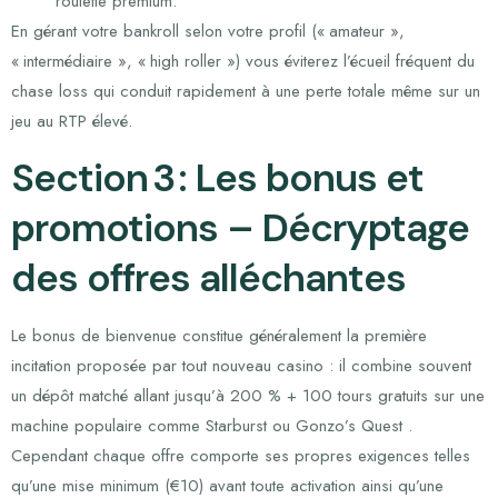
roulette premium.
En gérant votre bankroll selon votre profil (« amateur »,
« intermédiaire », « high roller ») vous éviterez l’écueil fréquent du
chase loss qui conduit rapidement à une perte totale même sur un
jeu au RTP élevé.
Section 3 : Les bonus et
promotions – Décryptage
des offres alléchantes
Le bonus de bienvenue constitue généralement la première
incitation proposée par tout nouveau casino : il combine souvent
un dépôt matché allant jusqu’à 200 % + 100 tours gratuits sur une
machine populaire comme Starburst ou Gonzo’s Quest .
Cependant chaque offre comporte ses propres exigences telles
qu’une mise minimum (€10) avant toute activation ainsi qu’une