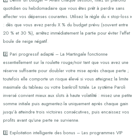
1️⃣ Définir un budget – Avant chaque session, fixez un plafond
quotidien ou hebdomadaire que vous êtes prêt à perdre sans
affecter vos dépenses courantes. Utilisez la règle du « stop‑loss »
: dès que vous avez perdu X % du budget prévu (souvent entre
20 % et 30 %), arrêtez immédiatement la partie pour éviter l’effet
boule de neige négatif.
2️⃣ Pari progressif adapté – La Martingale fonctionne
essentiellement sur la roulette rouge/noir tant que vous avez une
réserve suffisante pour doubler votre mise après chaque perte ;
toutefois elle comporte un risque élevé si vous atteignez la limite
maximale du tableau ou votre bankroll totale. Le système Paroli
inversé convient mieux aux slots à haute volatilité : misez une petite
somme initiale puis augmentez-la uniquement après chaque gain
jusqu’à atteindre trois victoires consécutives, puis encaissez vos
profits avant qu’une perte ne survienne.
3️⃣ Exploitation intelligente des bonus – Les programmes VIP