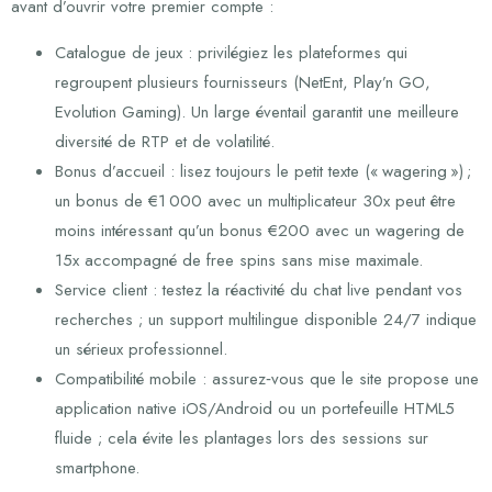
avant d’ouvrir votre premier compte :
Catalogue de jeux : privilégiez les plateformes qui
regroupent plusieurs fournisseurs (NetEnt, Play’n GO,
Evolution Gaming). Un large éventail garantit une meilleure
diversité de RTP et de volatilité.
Bonus d’accueil : lisez toujours le petit texte (« wagering ») ;
un bonus de €1 000 avec un multiplicateur 30x peut être
moins intéressant qu’un bonus €200 avec un wagering de
15x accompagné de free spins sans mise maximale.
Service client : testez la réactivité du chat live pendant vos
recherches ; un support multilingue disponible 24/7 indique
un sérieux professionnel.
Compatibilité mobile : assurez‑vous que le site propose une
application native iOS/Android ou un portefeuille HTML5
fluide ; cela évite les plantages lors des sessions sur
smartphone.