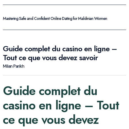
Mastering Safe and Confident Online Dating for Maldivian Women
Guide complet du casino en ligne –
Tout ce que vous devez savoir
Milan Parikh
Guide complet du
casino en ligne – Tout
ce que vous devez