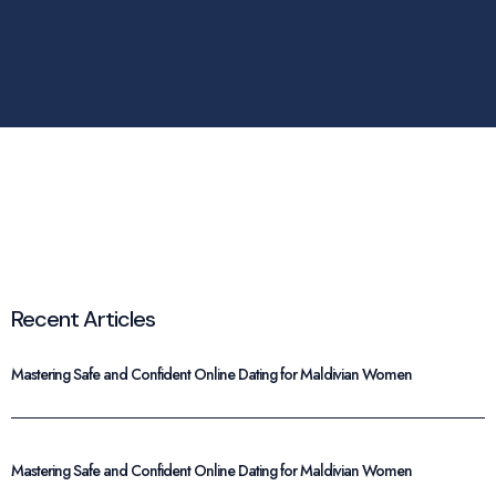
Recent Articles
Mastering Safe and Confident Online Dating for Maldivian Women
Mastering Safe and Confident Online Dating for Maldivian Women