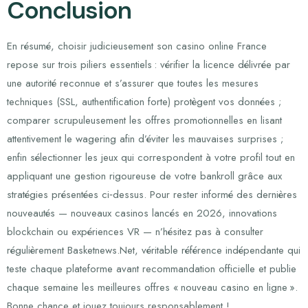
Conclusion
En résumé, choisir judicieusement son casino online France
repose sur trois piliers essentiels : vérifier la licence délivrée par
une autorité reconnue et s’assurer que toutes les mesures
techniques (SSL, authentification forte) protègent vos données ;
comparer scrupuleusement les offres promotionnelles en lisant
attentivement le wagering afin d’éviter les mauvaises surprises ;
enfin sélectionner les jeux qui correspondent à votre profil tout en
appliquant une gestion rigoureuse de votre bankroll grâce aux
stratégies présentées ci‑dessus. Pour rester informé des dernières
nouveautés — nouveaux casinos lancés en 2026, innovations
blockchain ou expériences VR — n’hésitez pas à consulter
régulièrement Basketnews.Net, véritable référence indépendante qui
teste chaque plateforme avant recommandation officielle et publie
chaque semaine les meilleures offres « nouveau casino en ligne ».
Bonne chance et jouez toujours responsablement !