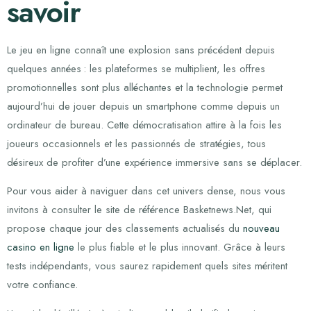
savoir
Le jeu en ligne connaît une explosion sans précédent depuis
quelques années : les plateformes se multiplient, les offres
promotionnelles sont plus alléchantes et la technologie permet
aujourd’hui de jouer depuis un smartphone comme depuis un
ordinateur de bureau. Cette démocratisation attire à la fois les
joueurs occasionnels et les passionnés de stratégies, tous
désireux de profiter d’une expérience immersive sans se déplacer.
Pour vous aider à naviguer dans cet univers dense, nous vous
invitons à consulter le site de référence Basketnews.Net, qui
propose chaque jour des classements actualisés du
nouveau
casino en ligne
le plus fiable et le plus innovant. Grâce à leurs
tests indépendants, vous saurez rapidement quels sites méritent
votre confiance.