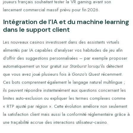
joueurs français souhaitant tester la VR gaming avant son
lancement commercial massif prévu pour fin 2026.
Intégration de l’IA et du machine learning
dans le support client
Les nouveaux casinos investissent dans des assistants virtuels
alimentés par IA capables d’analyser vos habitudes de jeu afin
d’offrir des suggestions personnalisées – par exemple proposer
automatiquement un tour gratuit sur
Starburst
lorsqu’ils détectent
que vous avez joué plusieurs fois à
Gonzo’s Quest
récemment.
Ces bots comprennent également le langage naturel multilingue ;
ils peuvent répondre instantanément aux questions concernant les
limites auto‑exclusion ou expliquer les termes complexes comme
« RTP ajusté par région ». Cette évolution améliore non seulement
la satisfaction client mais aussi la conformité réglementaire grâce à
une traçabilité accrue des interactions utilisateur‑casino.