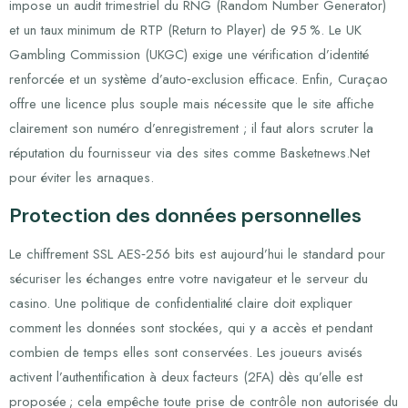
impose un audit trimestriel du RNG (Random Number Generator)
et un taux minimum de RTP (Return to Player) de 95 %. Le UK
Gambling Commission (UKGC) exige une vérification d’identité
renforcée et un système d’auto‑exclusion efficace. Enfin, Curaçao
offre une licence plus souple mais nécessite que le site affiche
clairement son numéro d’enregistrement ; il faut alors scruter la
réputation du fournisseur via des sites comme Basketnews.Net
pour éviter les arnaques.
Protection des données personnelles
Le chiffrement SSL AES‑256 bits est aujourd’hui le standard pour
sécuriser les échanges entre votre navigateur et le serveur du
casino. Une politique de confidentialité claire doit expliquer
comment les données sont stockées, qui y a accès et pendant
combien de temps elles sont conservées. Les joueurs avisés
activent l’authentification à deux facteurs (2FA) dès qu’elle est
proposée ; cela empêche toute prise de contrôle non autorisée du