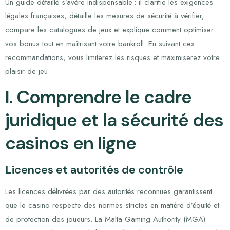
Un guide détaillé s’avère indispensable : il clarifie les exigences
légales françaises, détaille les mesures de sécurité à vérifier,
compare les catalogues de jeux et explique comment optimiser
vos bonus tout en maîtrisant votre bankroll. En suivant ces
recommandations, vous limiterez les risques et maximiserez votre
plaisir de jeu.
I. Comprendre le cadre
juridique et la sécurité des
casinos en ligne
Licences et autorités de contrôle
Les licences délivrées par des autorités reconnues garantissent
que le casino respecte des normes strictes en matière d’équité et
de protection des joueurs. La Malta Gaming Authority (MGA)