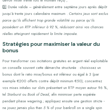
devoir miser trente fois le montant reçu) ;
3️⃣ Durée valide – généralement entre septième jours après dépôt
jusqu’à trente jours calendaire maximum .
Certains jeux sont exclus
parce qu’ils affichent trop grande volatilité ou parce qu’ils
possèdent un RTP inférieur à 92 %, réduisant ainsi vos chances
réelles atteignant rapidement la limite imposée.
Stratégies pour maximiser la valeur du
bonus
Pour transformer ces incitations gratuites en argent réel exploitable
on conseille souvent cette démarche structurée : choisissez un
bonus dont le ratio mise/bonus est inférieur ou égal à 3 (par
exemple €200 offerts contre dépôt minimum €50); concentrez
vos mises initiales sur slots présentant un RTP moyen autour 96 %,
tel
Starburst
ou
Book of Dead
, afin minimiser perte espérée
pendant phase wagering.; appliquez ensuite une gestion stricte ‑
ne jouez jamais plus than
5 %
of your bankroll on a single spin