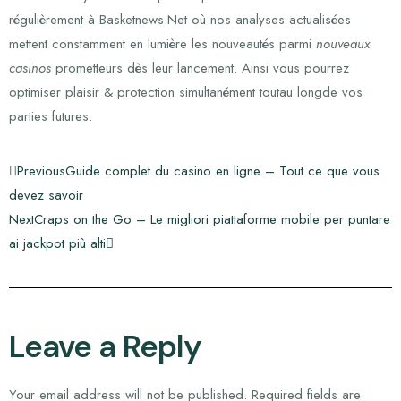
régulièrement à Basketnews.Net où nos analyses actualisées
mettent constamment ​en lumière ​les nouveautés parmi
nouveaux
casinos
prometteurs dès leur lancement.​ Ainsi vous pourrez
optimiser plaisir & protection simultanément toutau long​de vos
parties futures.​
Previous
Guide complet du casino en ligne – Tout ce que vous
devez savoir
Next
Craps on the Go – Le migliori piattaforme mobile per puntare
ai jackpot più alti
Leave a Reply
Your email address will not be published.
Required fields are