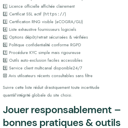
1️⃣ Licence officielle affichée clairement
2️⃣ Certificat SSL actif (
)
https://
3️⃣ Certification RNG visible (eCOGRA/GLI)
4️⃣ Liste exhaustive fournisseurs logiciels
5️⃣ Options dépôt/retrait sécurisées & vérifiées
6️⃣ Politique confidentialité conforme RGPD
7️⃣ Procédure KYC simple mais rigoureuse
8️⃣ Outils auto-exclusion faciles accessibles
9️⃣ Service client multicanal disponible24/7
🔟 Avis utilisateurs récents consultables sans filtre
Suivre cette liste réduit drastiquement toute incertitude
quantàl’intégrité globale du site choisi.
Jouer responsablement –
bonnes pratiques & outils