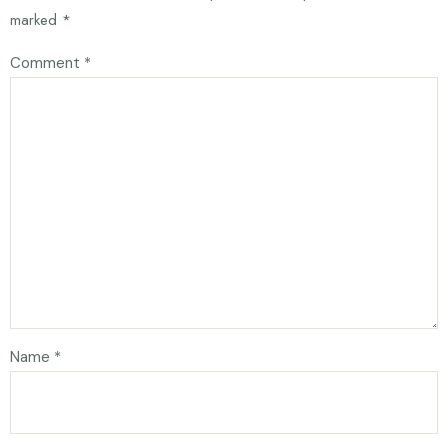
marked
*
Comment
*
Name
*