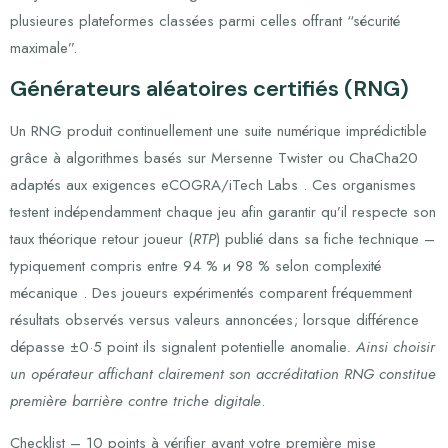
plusieures plateformes classées parmi celles offrant “sécurité
maximale”.
Générateurs aléatoires certifiés (RNG)
Un RNG produit continuellement une suite numérique imprédictible
grâce à algorithmes basés sur Mersenne Twister ou ChaCha20
adaptés aux exigences eCOGRA/iTech Labs . Ces organismes
testent indépendamment chaque jeu afin garantir qu’il respecte son
taux théorique retour joueur (
RTP
) publié dans sa fiche technique –
typiquement compris entre 94 % и 98 % selon complexité
mécanique . Des joueurs expérimentés comparent fréquemment
résultats observés versus valeurs annoncées ; lorsque différence
dépasse ±0·5 point ils signalent potentielle anomalie
. Ainsi choisir
un opérateur affichant clairement son accréditation RNG constitue
première barrière contre triche digitale
.
Checklist – 10 points à vérifier avant votre première mise