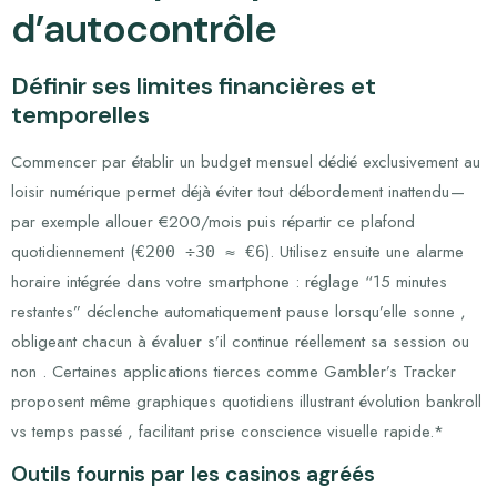
d’autocontrôle
Définir ses limites financières et
temporelles
Commencer par établir un budget mensuel dédié exclusivement au
loisir numérique permet déjà éviter tout débordement inattendu —
par exemple allouer €200/mois puis répartir ce plafond
quotidiennement (
). Utilisez ensuite une alarme
€200 ÷30 ≈ €6
horaire intégrée dans votre smartphone : réglage “15 minutes
restantes” déclenche automatiquement pause lorsqu’elle sonne ,
obligeant chacun à évaluer s’il continue réellement sa session ou
non . Certaines applications tierces comme Gambler’s Tracker
proposent même graphiques quotidiens illustrant évolution bankroll
vs temps passé , facilitant prise conscience visuelle rapide.*
Outils fournis par les casinos agréés