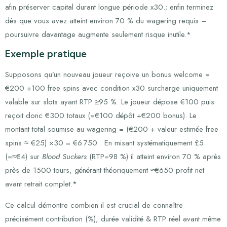
afin préserver capital durant longue période x30.; enfin terminez
dès que vous avez atteint environ 70 % du wagering requis –
poursuivre davantage augmente seulement risque inutile.*
Exemple pratique
Supposons qu’un nouveau joueur reçoive un bonus welcome =
€200 +100 free spins avec condition x30 surcharge uniquement
valable sur slots ayant RTP ≥95 %. Le joueur dépose €100 puis
reçoit donc €300 totaux (=€100 dépôt +€200 bonus). Le
montant total soumise au wagering = (€200 + valeur estimée free
spins ≈ €25) ×30 = €6 750 . En misant systématiquement £5
(=≈€4) sur
Blood Suckers
(RTP=98 %) il atteint environ 70 % après
près de 1500 tours, générant théoriquement ≈€650 profit net
avant retrait complet.*
Ce calcul démontre combien il est crucial de connaître
précisément contribution (%), durée validité & RTP réel avant même