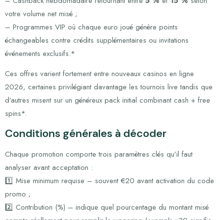
– Cashback hebdomadaire retournant entre
5 %
et
15 %
selon
votre volume net misé ;
– Programmes VIP où chaque euro joué génère points
échangeables contre crédits supplémentaires ou invitations
événements exclusifs.*
Ces offres varient fortement entre nouveaux casinos en ligne
2026, certaines privilégiant davantage les tournois live tandis que
d’autres misent sur un généreux pack initial combinant cash + free
spins*.
Conditions générales à décoder
Chaque promotion comporte trois paramètres clés qu’il faut
analyser avant acceptation :
1️⃣ Mise minimum requise – souvent €20 avant activation du code
promo ;
2️⃣ Contribution (%) – indique quel pourcentage du montant misé