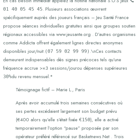
En cas besoin immédiat appelez la hotline nationale S.O.S Jeux 📞
. Plusieurs associations œuvrent
01 40 05 45 45
spécifiquement auprès des joueurs français ­– Jeu Santé France
propose séances individuelles gratuites ainsi que groupes soutien
régionaux accessibles via www.jeusante.org . D’autres organismes
comme Addicta offrent également lignes directes anonymes
disponibles jour/nuit.
.\nCes contacts
(07 59 02 99 99)
demeurent indispensables dès signes précoces tels qu’une
fréquence accrue >×3 sessions/jour​ou dépenses supérieures
du revenu mensuel.*
30%
Témoignage fictif – Marie L., Paris
Après avoir accumulé trois semaines consécutives où
ses pertes excédaient largement son budget prévu
(€400 alors qu’elle s’était fixée
), elle a activé
€150
temporairement l’option “pause” proposée par son
opérateur préféré référencé sur Basketnews.Net . Trois