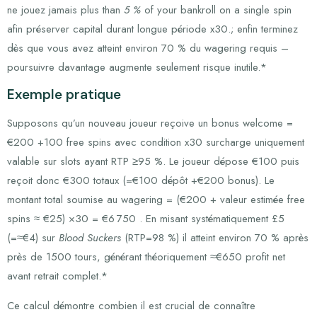
ne jouez jamais plus than
5 %
of your bankroll on a single spin
afin préserver capital durant longue période x30.; enfin terminez
dès que vous avez atteint environ 70 % du wagering requis –
poursuivre davantage augmente seulement risque inutile.*
Exemple pratique
Supposons qu’un nouveau joueur reçoive un bonus welcome =
€200 +100 free spins avec condition x30 surcharge uniquement
valable sur slots ayant RTP ≥95 %. Le joueur dépose €100 puis
reçoit donc €300 totaux (=€100 dépôt +€200 bonus). Le
montant total soumise au wagering = (€200 + valeur estimée free
spins ≈ €25) ×30 = €6 750 . En misant systématiquement £5
(=≈€4) sur
Blood Suckers
(RTP=98 %) il atteint environ 70 % après
près de 1500 tours, générant théoriquement ≈€650 profit net
avant retrait complet.*
Ce calcul démontre combien il est crucial de connaître