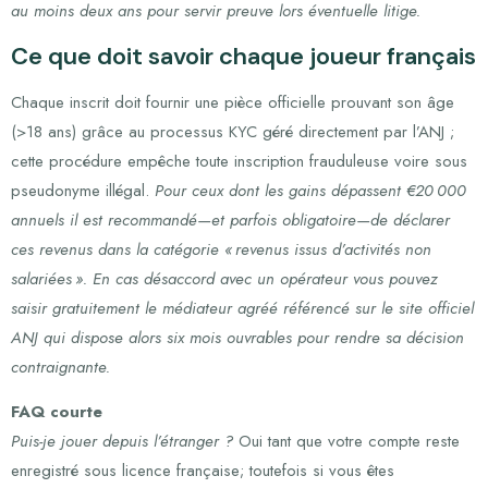
au moins deux ans pour servir preuve lors éventuelle litige.
Ce que doit savoir chaque joueur français
Chaque inscrit doit fournir une pièce officielle prouvant son âge
(>18 ans) grâce au processus KYC géré directement par l’ANJ ;
cette procédure empêche toute inscription frauduleuse voire sous
pseudonyme illégal.
Pour ceux dont les gains dépassent €20 000
annuels il est recommandé—et parfois obligatoire—de déclarer
ces revenus dans la catégorie « revenus issus d’activités non
salariées ». En cas désaccord avec un opérateur vous pouvez
saisir gratuitement le médiateur agréé référencé sur le site officiel
ANJ qui dispose alors six mois ouvrables pour rendre sa décision
contraignante.
FAQ courte
Puis-je jouer depuis l’étranger ?
Oui tant que votre compte reste
enregistré sous licence française; toutefois si vous êtes