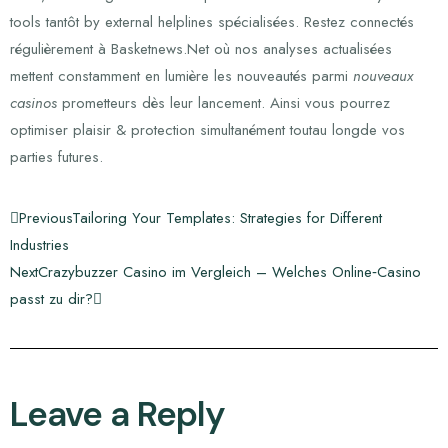
tools tantôt by external helplines spécialisées​. Restez connectés
régulièrement à Basketnews.Net où nos analyses actualisées
mettent constamment ​en lumière ​les nouveautés parmi
nouveaux
casinos
prometteurs dès leur lancement.​ Ainsi vous pourrez
optimiser plaisir & protection simultanément toutau long​de vos
parties futures.​
Previous
Tailoring Your Templates: Strategies for Different
Industries
Next
Crazybuzzer Casino im Vergleich – Welches Online‑Casino
passt zu dir?
Leave a Reply