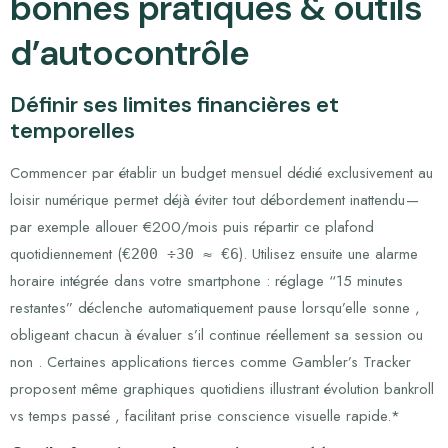
bonnes pratiques & outils
d’autocontrôle
Définir ses limites financières et
temporelles
Commencer par établir un budget mensuel dédié exclusivement au
loisir numérique permet déjà éviter tout débordement inattendu —
par exemple allouer €200/mois puis répartir ce plafond
quotidiennement (
). Utilisez ensuite une alarme
€200 ÷30 ≈ €6
horaire intégrée dans votre smartphone : réglage “15 minutes
restantes” déclenche automatiquement pause lorsqu’elle sonne ,
obligeant chacun à évaluer s’il continue réellement sa session ou
non . Certaines applications tierces comme Gambler’s Tracker
proposent même graphiques quotidiens illustrant évolution bankroll
vs temps passé , facilitant prise conscience visuelle rapide.*