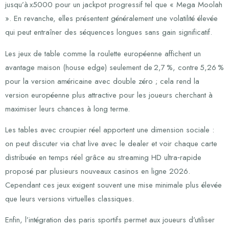
jusqu’à x5000 pour un jackpot progressif tel que « Mega Moolah
». En revanche, elles présentent généralement une volatilité élevée
qui peut entraîner des séquences longues sans gain significatif.
Les jeux de table comme la roulette européenne affichent un
avantage maison (house edge) seulement de 2,7 %, contre 5,26 %
pour la version américaine avec double zéro ; cela rend la
version européenne plus attractive pour les joueurs cherchant à
maximiser leurs chances à long terme.
Les tables avec croupier réel apportent une dimension sociale :
on peut discuter via chat live avec le dealer et voir chaque carte
distribuée en temps réel grâce au streaming HD ultra‑rapide
proposé par plusieurs nouveaux casinos en ligne 2026.
Cependant ces jeux exigent souvent une mise minimale plus élevée
que leurs versions virtuelles classiques.
Enfin, l’intégration des paris sportifs permet aux joueurs d’utiliser