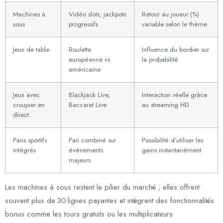
Machines à
Vidéo slots, jackpots
Retour au joueur (%)
sous
progressifs
variable selon le thème
Jeux de table
Roulette
Influence du bordier sur
européenne vs
la probabilité
américaine
Jeux avec
Blackjack Live,
Interaction réelle grâce
croupier en
Baccarat Live
au streaming HD
direct
Paris sportifs
Pari combiné sur
Possibilité d’utiliser les
intégrés
événements
gains instantanément
majeurs
Les machines à sous restent le pilier du marché ; elles offrent
souvent plus de 30 lignes payantes et intègrent des fonctionnalités
bonus comme les tours gratuits ou les multiplicateurs