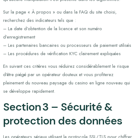
Sur la page « À propos » ou dans la FAQ du site choisi,
recherchez des indicateurs tels que :
– La date d’obtention de la licence et son numéro
d’enregistrement
– Les partenaires bancaires ou processeurs de paiement utilisés
– Les procédures de vérification KYC clairement expliquées
En suivant ces critères vous réduirez considérablement le risque
d’être piégé par un opérateur douteux et vous profiterez
pleinement du nouveau paysage du casino en ligne nouveau qui
se développe rapidement.
Section 3 – Sécurité &
protection des données
Les opérateurs sérieux utilisent le protocole SSL/TLS pour chiffrer