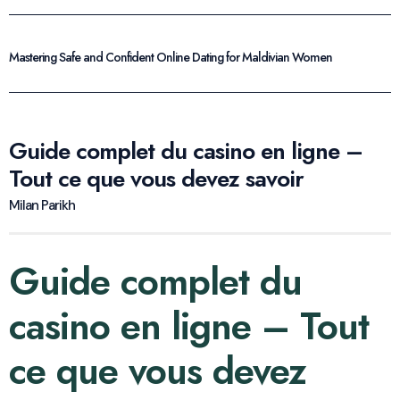
Mastering Safe and Confident Online Dating for Maldivian Women
Guide complet du casino en ligne –
Tout ce que vous devez savoir
Milan Parikh
Guide complet du
casino en ligne – Tout
ce que vous devez