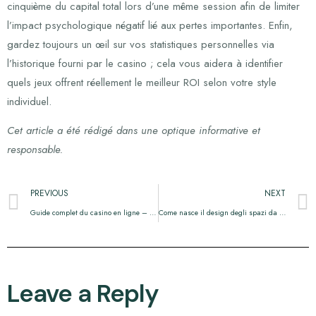
cinquième du capital total lors d’une même session afin de limiter
l’impact psychologique négatif lié aux pertes importantes. Enfin,
gardez toujours un œil sur vos statistiques personnelles via
l’historique fourni par le casino ; cela vous aidera à identifier
quels jeux offrent réellement le meilleur ROI selon votre style
individuel.
Cet article a été rédigé dans une optique informative et
responsable.
PREVIOUS
NEXT
Guide complet du casino en ligne – tout ce que vous devez savoir
Come nasce il design degli spazi da gioco: tra slot, dealer dal vivo e cultura dell’intrattenimento
Leave a Reply