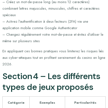
– Créez un mot‑de‑passe long (au moins 12 caractères)
combinant lettres majuscules, minuscules, chiffres et caractères
spéciaux
– Activez l’authentification à deux facteurs (2FA) via une
application mobile comme Google Authenticator
– Changez régulièrement votre mot‑de‑passe et évitez d’utiliser le
même sur plusieurs sites
En appliquant ces bonnes pratiques vous limiterez les risques liés
aux cyber‑attaques tout en profitant sereinement du casino en ligne
2026.
Section 4 – Les différents
types de jeux proposés
Catégorie
Exemples
Particularités