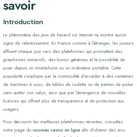
savoir
Introduction
Le phénomène des jeux de hasard sur Internet ne montre aucun
signe de ralentissement. En France comme à l’étranger, les joueurs
affluent chaque jour vers des plateformes qui promettent des
graphismes immersifs, des bonus généreux et la possibilité de
jouer depuis un smartphone ou un ordinateur portable. Cette
popularité s’explique par la commodité d’accéder à des centaines
de machines à sous, de tables de roulette ou de parties de poker
sans quitter son salon, ainsi que par l’émergence de nouvelles
licences qui offrent plus de transparence et de protection aux
usagers.
Pour découvrir les meilleures plateformes récentes, consultez
notre page du
nouveau casino en ligne
afin d’obtenir des avis