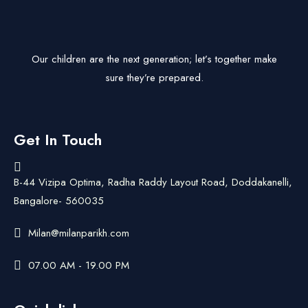
Our children are the next generation; let’s together make
sure they’re prepared.
Get In Touch
B-44 Vizipa Optima, Radha Raddy Layout Road, Doddakanelli,
Bangalore- 560035
Milan@milanparikh.com
07.00 AM - 19.00 PM