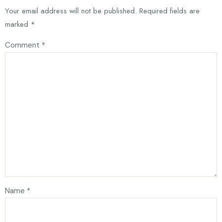
Your email address will not be published.
Required fields are
marked
*
Comment
*
Name
*