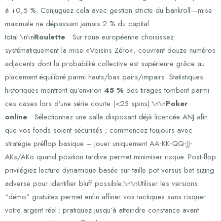
à +0,5 %. Conjuguez cela avec gestion stricte du bankroll — mise
maximale ne dépassant jamais 2 % du capital
total.\n\n
Roulette
Sur roue européenne choisissez
systématiquement la mise «​Voisins Zéro​», couvrant douze numéros
adjacents dont la probabilité collective est supérieure grâce au
placement équilibré parmi hauts/bas pairs/impairs. Statistiques
historiques montrent qu’environ
45 %
des tirages tombent parmi
ces cases lors d’une série courte (<25 spins).\n\n
Poker
online
Sélectionnez une salle disposant déjà licencée ANJ afin
que vos fonds soient sécurisés ; commencez toujours avec
stratégie préflop basique ­– jouer uniquement AA‐KK‐QQ‐JJ‐
AKs/AKo quand position tardive permet minimiser risque. Post‑flop
privilégiez lecture dynamique basée sur taille pot versus bet sizing
adverse pour identifier bluff possible.\n\nUtiliser les versions
“démo” gratuites permet enfin affiner vos tactiques sans risquer
votre argent réel ; pratiquez jusqu’à atteindre constance avant