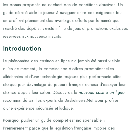
les bonus proposés ne cachent pas de conditions abusives. Un
guide détaillé aide le joueur à naviguer entre ces exigences tout
en profitant pleinement des avantages offerts par le numérique :
rapidité des dépôts, variété infinie de jeux et promotions exclusives
réservées aux nouveaux inscrits.
Introduction
Le phénomène des casinos en ligne n’a jamais été aussi visible
qu’en ce moment ; la combinaison d’offres promotionnelles
alléchantes et d’une technologie toujours plus performante attire
chaque jour davantage de joueurs français curieux d’essayer leur
chance depuis leur salon. Découvrez le
nouveau casino en ligne
recommandé par les experts de Basketnews.Net pour profiter
d’une expérience sécurisée et ludique.
Pourquoi publier un guide complet est indispensable ?
Premièrement parce que la législation française impose des