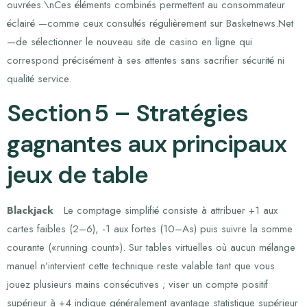
ouvrées.\nCes éléments combinés permettent au consommateur
éclairé —comme ceux consultés régulièrement sur Basketnews.Net
—de sélectionner le nouveau site de casino en ligne qui
correspond précisément à ses attentes sans sacrifier sécurité ni
qualité service.
Section 5 – Stratégies
gagnantes aux principaux
jeux de table
Blackjack
Le comptage simplifié consiste à attribuer +1 aux
cartes faibles (2–6), -1 aux fortes (10–As) puis suivre la somme
courante («​running count​»). Sur tables virtuelles où aucun mélange
manuel n’intervient cette technique reste valable tant que vous
jouez plusieurs mains consécutives ; viser un compte positif
supérieur à +4 indique généralement avantage statistique supérieur