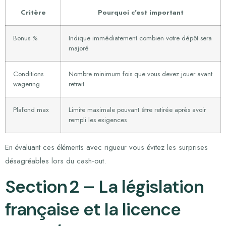
Critère
Pourquoi c’est important
Bonus %
Indique immédiatement combien votre dépôt sera
majoré
Conditions
Nombre minimum fois que vous devez jouer avant
wagering
retrait
Plafond max
Limite maximale pouvant être retirée après avoir
rempli les exigences
En évaluant ces éléments avec rigueur vous évitez les surprises
désagréables lors du cash‑out.
Section 2 – La législation
française et la licence