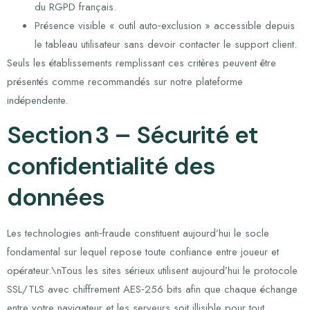
du RGPD français.
Présence visible « outil auto‑exclusion » accessible depuis
le tableau utilisateur sans devoir contacter le support client.
Seuls les établissements remplissant ces critères peuvent être
présentés comme recommandés sur notre plateforme
indépendente.
Section 3 – Sécurité et
confidentialité des
données
Les technologies anti‑fraude constituent aujourd’hui le socle
fondamental sur lequel repose toute confiance entre joueur et
opérateur.\nTous les sites sérieux utilisent aujourd’hui le protocole
SSL/TLS avec chiffrement AES‑256 bits afin que chaque échange
entre votre navigateur et les serveurs soit illisible pour tout