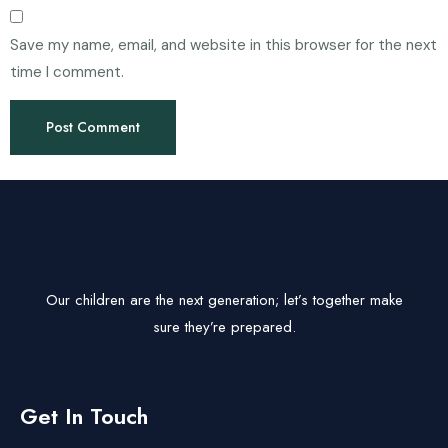
Save my name, email, and website in this browser for the next
time I comment.
Our children are the next generation; let’s together make
sure they’re prepared.
Get In Touch