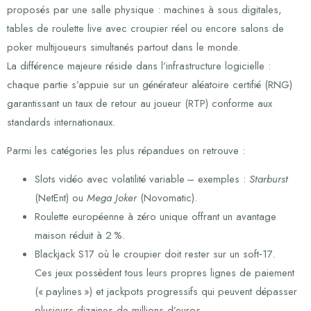
proposés par une salle physique : machines à sous digitales,
tables de roulette live avec croupier réel ou encore salons de
poker multijoueurs simultanés partout dans le monde.
La différence majeure réside dans l’infrastructure logicielle :
chaque partie s’appuie sur un générateur aléatoire certifié (RNG)
garantissant un taux de retour au joueur (RTP) conforme aux
standards internationaux.
Parmi les catégories les plus répandues on retrouve :
Slots vidéo avec volatilité variable – exemples :
Starburst
(NetEnt) ou
Mega Joker
(Novomatic).
Roulette européenne à zéro unique offrant un avantage
maison réduit à 2 %.
Blackjack S17 où le croupier doit rester sur un soft‑17.
Ces jeux possèdent tous leurs propres lignes de paiement
(« paylines ») et jackpots progressifs qui peuvent dépasser
plusieurs dizaines de millions d’euros.