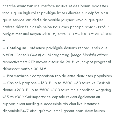
cherche avant tout une interface intuitive et des bonus modestes
tandis qu’un high‑roller privilégie limites élevées sur dépôts ainsi
qu’un service VIP dédié disponible jour/nuit.\nVoici quelques
critères décisifs classés selon trois axes principaux:\n\n- Profil :
budget mensuel moyen <100 €, entre 100 €–1000 € ou >1000
€.
–
Catalogue
: présence privilégiée éditeurs reconnus tels que
NetEnt (
Gonzo’s Quest
) ou Microgaming (
Mega Moolah
) offrant
respectivement RTP moyen autour de 96 % vs jackpot progressif
dépassant parfois 30 M € .
–
Promotions
: comparaison rapide entre deux sites populaires
— CasinoA propose +150 % up to €300 +50 tours vs CasinoB
donne +200 % up to €500 +100 tours mais condition wagering
x35 vs x30.\n\nL’importance capitale revient également au
support client multilingue accessible via chat live instantané
disponible24/7 ainsi qu’envoi email garanti sous deux heures