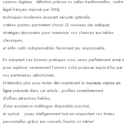
casinos digitaux : définition précise vs salles traditionnelles, cadre
légal français imposé par l’ANJ,
techniques modernes assurant sécurité optimale,
critères pointus permettant choisir LE nouveau site adéquat,
stratégies éprouvées pour maximiser vos chances aux tables
classiques,
et enfin outils indispensables favorisant jeu responsable.​
En adoptant ces bonnes pratiques vous serez parfaitement armé·e
pour explorer sereinement l’univers riche proposé aujourd’hui par
nos partenaires sélectionnés.
N’attendez plus pour tester dès maintenant le
nouveau casino en
ligne
présenté dans cet article ; profitez immédiatement
d’offres attractives fiables,
d’une assistance multilingue disponible jour/nuit,
et surtout… jouez intelligemment tout-en-respectant vos limites
personnelles grâce aux conseils fournis ici même!