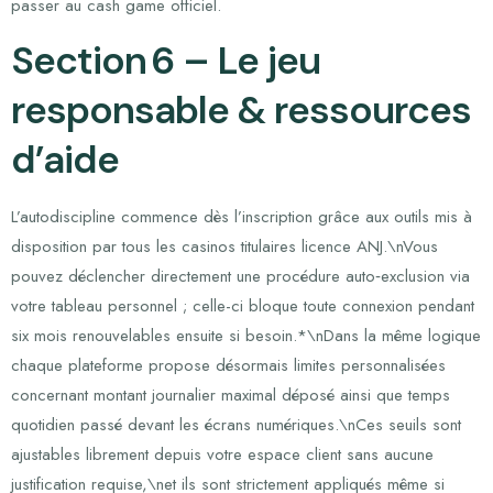
passer au cash game officiel.
Section 6 – Le jeu
responsable & ressources
d’aide
L’autodiscipline commence dès l’inscription grâce aux outils mis à
disposition par tous les casinos titulaires licence ANJ.\nVous
pouvez déclencher directement une procédure auto‑exclusion via
votre tableau personnel ; celle-ci bloque toute connexion pendant
six mois renouvelables ensuite si besoin.*\nDans la même logique
chaque plateforme propose désormais limites personnalisées
concernant montant journalier maximal déposé ainsi que temps
quotidien passé devant les écrans numériques.\nCes seuils sont
ajustables librement depuis votre espace client sans aucune
justification requise,\net ils sont strictement appliqués même si