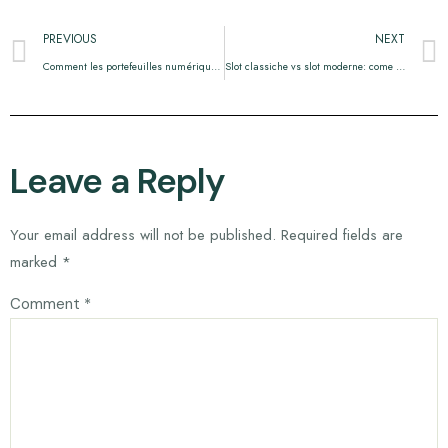
PREVIOUS
NEXT
Comment les portefeuilles numériques redéfinissent la sécurité des paiements et les programmes de fidélité dans les casinos en ligne
Slot classiche vs slot moderne: come la diversità del portafoglio influisce sui bonus e sul gioco mobile
Leave a Reply
Your email address will not be published.
Required fields are
marked
*
Comment
*