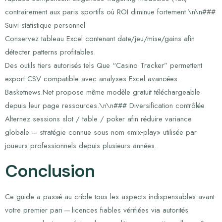
contrairement aux paris sportifs où ROI diminue fortement.\n\n###
Suivi statistique personnel
Conservez tableau Excel contenant date/jeu/mise/gains afin
détecter patterns profitables.
Des outils tiers autorisés tels Que “Casino Tracker” permettent
export CSV compatible avec analyses Excel avancées.
Basketnews.Net propose même modèle gratuit téléchargeable
depuis leur page ressources.\n\n### Diversification contrôlée
Alternez sessions slot / table / poker afin réduire variance
globale – stratégie connue sous nom «mix‑play» utilisée par
joueurs professionnels depuis plusieurs années.
Conclusion
Ce guide a passé au crible tous les aspects indispensables avant
votre premier pari — licences fiables vérifiées via autorités