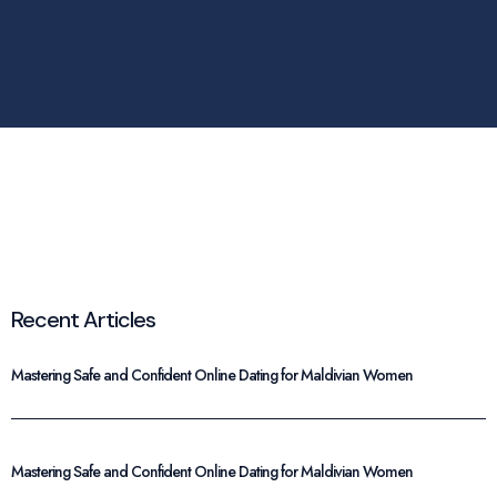
Recent Articles
Mastering Safe and Confident Online Dating for Maldivian Women
Mastering Safe and Confident Online Dating for Maldivian Women