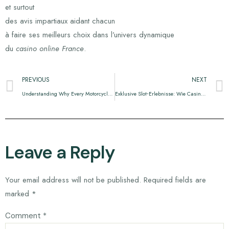
et surtout
des avis impartiaux aidant chacun
à faire ses meilleurs choix dans l’univers dynamique
du
casino online France
.
PREVIOUS
NEXT
Understanding Why Every Motorcycle Seller Should Use a Bill of Sale
Exklusive Slot‑Erlebnisse: Wie Casinolab Casino das Spielangebot für deutsche Spieler revolutioniert
Leave a Reply
Your email address will not be published.
Required fields are
marked
*
Comment
*