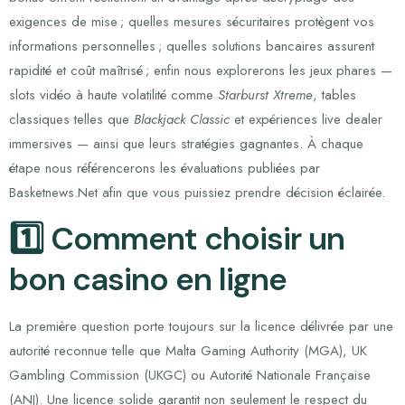
exigences de mise ; quelles mesures sécuritaires protègent vos
informations personnelles ; quelles solutions bancaires assurent
rapidité et coût maîtrisé ; enfin nous explorerons les jeux phares —
slots vidéo à haute volatilité comme
Starburst Xtreme
, tables
classiques telles que
Blackjack Classic
et expériences live dealer
immersives — ainsi que leurs stratégies gagnantes. À chaque
étape nous référencerons les évaluations publiées par
Basketnews.Net afin que vous puissiez prendre décision éclairée.
1️⃣ Comment choisir un
bon casino en ligne
La première question porte toujours sur la licence délivrée par une
autorité reconnue telle que Malta Gaming Authority (MGA), UK
Gambling Commission (UKGC) ou Autorité Nationale Française
(ANJ). Une licence solide garantit non seulement le respect du