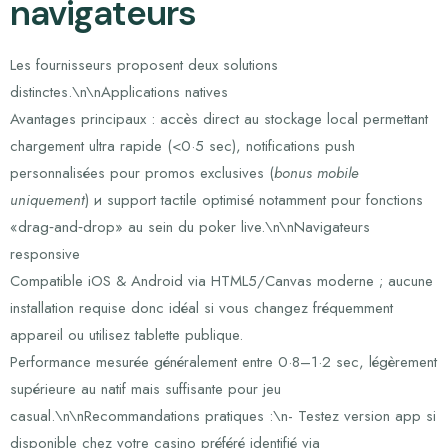
navigateurs
Les fournisseurs proposent deux solutions
distinctes.\n\nApplications natives
Avantages principaux : accès direct au stockage local permettant
chargement ultra rapide (<0·5 sec), notifications push
personnalisées pour promos exclusives (
bonus mobile
uniquement
) и support tactile optimisé notamment pour fonctions
«drag‑and‑drop» au sein du poker live.\n\nNavigateurs
responsive
Compatible iOS & Android via HTML5/Canvas moderne ; aucune
installation requise donc idéal si vous changez fréquemment
appareil ou utilisez tablette publique.
Performance mesurée généralement entre 0·8–1·2 sec, légèrement
supérieure au natif mais suffisante pour jeu
casual.\n\nRecommandations pratiques :\n- Testez version app si
disponible chez votre casino préféré identifié via