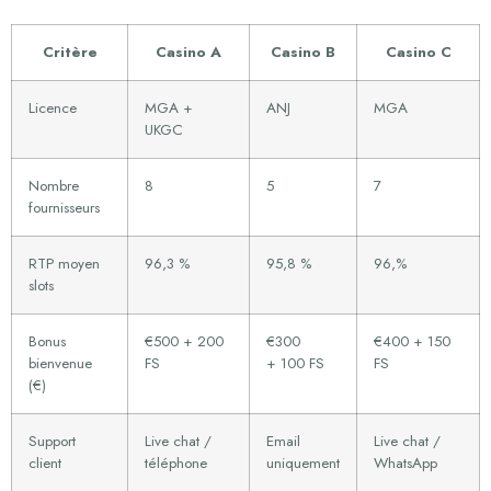
Critère
Casino A
Casino B
Casino C
Licence
MGA +
ANJ
MGA
UKGC
Nombre
8
5
7
fournisseurs
RTP moyen
96,3 %
95,8 %
96,%
slots
Bonus
€500 + 200
€300
€400 + 150
bienvenue
FS
+ 100 FS
FS
(€)
Support
Live chat /
Email
Live chat /
client
téléphone
uniquement
WhatsApp