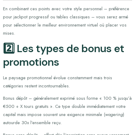
En combinant ces points avec votre style personnel – préférence
pour jackpot progressif ou tables classiques – vous serez armé
pour sélectionner le meilleur environnement virtuel où placer vos
mises.
2️⃣ Les types de bonus et
promotions
Le paysage promotionnel évolue constamment mais trois
catégories restent incontournables.
Bonus dépôt – généralement exprimé sous forme « 100 % jusqu’à
€500 + X tours gratuits ». Ce type double immédiatement votre
capital mais impose souvent une exigence minimale (
wagering
)
autourde 30x l’ensemble reçu.