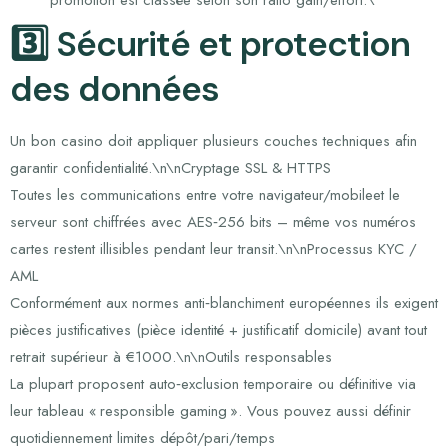
promotion est classée selon son ratio gain/effort.\
3️⃣ Sécurité et protection
des données
Un bon casino doit appliquer plusieurs couches techniques afin
garantir confidentialité.\n\nCryptage SSL & HTTPS
Toutes les communications entre votre navigateur/mobile​et le
serveur sont chiffrées avec AES‑256 bits – même vos numéros
cartes restent illisibles pendant leur transit.\n\nProcessus KYC /
AML
Conformément aux normes anti‑blanchiment européennes ils exigent
pièces justificatives (pièce identité + justificatif domicile) avant tout
retrait supérieur à €1000.\n\nOutils responsables
La plupart proposent auto‑exclusion temporaire ou définitive via
leur tableau « responsible gaming ». Vous pouvez aussi définir
quotidiennement limites dépôt/pari/temps