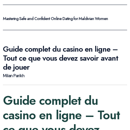
Mastering Safe and Confident Online Dating for Maldivian Women
Guide complet du casino en ligne –
Tout ce que vous devez savoir avant
de jouer
Milan Parikh
Guide complet du
casino en ligne – Tout
ce que vous devez