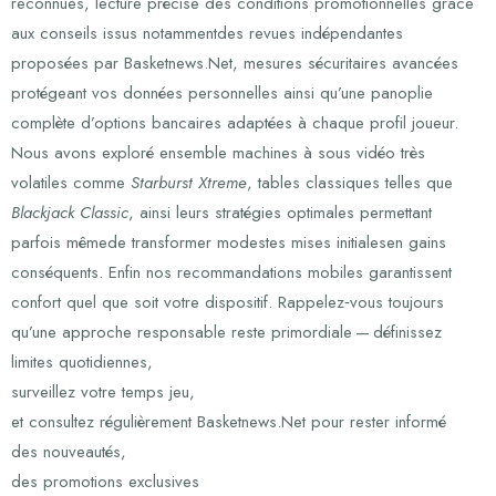
reconnues, lecture précise des conditions promotionnelles grâce
aux conseils issus notammentdes revues indépendantes
proposées par Basketnews.Net, mesures sécuritaires avancées
protégeant vos données personnelles ainsi qu’une panoplie
complète d’options bancaires adaptées à chaque profil joueur.​
Nous avons exploré ensemble machines à sous vidéo très
volatiles comme
Starburst Xtreme
, tables classiques telles que
Blackjack Classic
, ainsi leurs stratégies optimales permettant
parfois mêmede transformer modestes mises initiales​en gains
conséquents.​ Enfin nos recommandations mobiles garantissent
confort quel que soit votre dispositif.​ Rappelez‑vous toujours
qu’une approche responsable reste primordiale — définissez
limites quotidiennes,
surveillez votre temps jeu,
et consultez régulièrement Basketnews.Net pour rester informé
des nouveautés,
des promotions exclusives