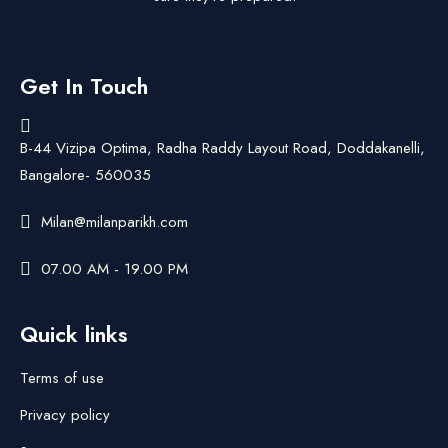
Get In Touch
B-44 Vizipa Optima, Radha Raddy Layout Road, Doddakanelli,
Bangalore- 560035
Milan@milanparikh.com
07.00 AM - 19.00 PM
Quick links
Terms of use
Privacy policy