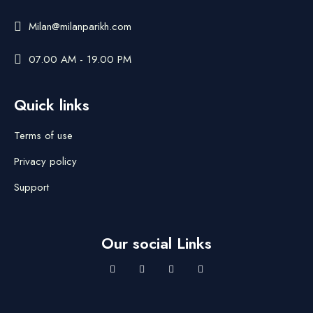
Milan@milanparikh.com
07.00 AM - 19.00 PM
Quick links
Terms of use
Privacy policy
Support
Our social Links