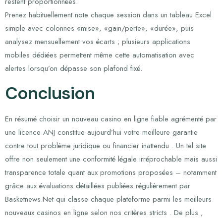
restent proportionnées.
Prenez habituellement note chaque session dans un tableau Excel
simple avec colonnes «mise», «gain/perte», «durée», puis
analysez mensuellement vos écarts ; plusieurs applications
mobiles dédiées permettent même cette automatisation avec
alertes lorsqu’on dépasse son plafond fixé.
Conclusion
En résumé choisir un nouveau casino en ligne fiable agrémenté par
une licence ANJ constitue aujourd’hui votre meilleure garantie
contre tout problème juridique ou financier inattendu . Un tel site
offre non seulement une conformité légale irréprochable mais aussi
transparence totale quant aux promotions proposées – notamment
grâce aux évaluations détaillées publiées régulièrement par
Basketnews.Net qui classe chaque plateforme parmi les meilleurs
nouveaux casinos en ligne selon nos critères stricts . De plus ,