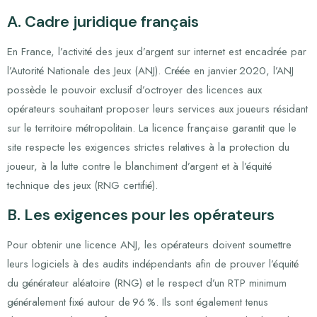
A. Cadre juridique français
En France, l’activité des jeux d’argent sur internet est encadrée par
l’Autorité Nationale des Jeux (ANJ). Créée en janvier 2020, l’ANJ
possède le pouvoir exclusif d’octroyer des licences aux
opérateurs souhaitant proposer leurs services aux joueurs résidant
sur le territoire métropolitain. La licence française garantit que le
site respecte les exigences strictes relatives à la protection du
joueur, à la lutte contre le blanchiment d’argent et à l’équité
technique des jeux (RNG certifié).
B. Les exigences pour les opérateurs
Pour obtenir une licence ANJ, les opérateurs doivent soumettre
leurs logiciels à des audits indépendants afin de prouver l’équité
du générateur aléatoire (RNG) et le respect d’un RTP minimum
généralement fixé autour de 96 %. Ils sont également tenus