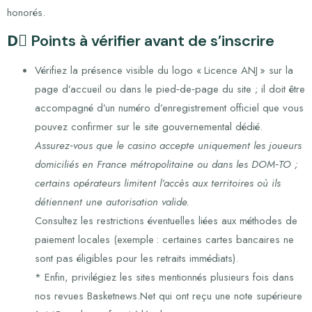
honorés.
D️⃣ Points à vérifier avant de s’inscrire
Vérifiez la présence visible du logo « Licence ANJ » sur la
page d’accueil ou dans le pied‑de‑page du site ; il doit être
accompagné d’un numéro d’enregistrement officiel que vous
pouvez confirmer sur le site gouvernemental dédié.
Assurez‑vous que le casino accepte uniquement les joueurs
domiciliés en France métropolitaine ou dans les DOM‑TO ;
certains opérateurs limitent l’accès aux territoires où ils
détiennent une autorisation valide.
Consultez les restrictions éventuelles liées aux méthodes de
paiement locales (exemple : certaines cartes bancaires ne
sont pas éligibles pour les retraits immédiats).
* Enfin, privilégiez les sites mentionnés plusieurs fois dans
nos revues Basketnews.Net qui ont reçu une note supérieure