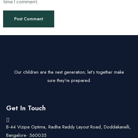
time I comment.
Our children are the next generation; let’s together make
sure they’re prepared.
Get In Touch
B-44 Vizipa Optima, Radha Raddy Layout Road, Doddakanelli,
Bangalore- 560035