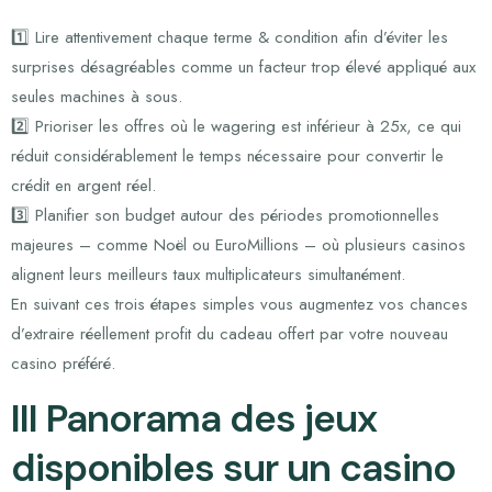
1️⃣ Lire attentivement chaque terme & condition afin d’éviter les
surprises désagréables comme un facteur trop élevé appliqué aux
seules machines à sous.
2️⃣ Prioriser les offres où le wagering est inférieur à 25x, ce qui
réduit considérablement le temps nécessaire pour convertir le
crédit en argent réel.
3️⃣ Planifier son budget autour des périodes promotionnelles
majeures – comme Noël ou EuroMillions – où plusieurs casinos
alignent leurs meilleurs taux multiplicateurs simultanément.
En suivant ces trois étapes simples vous augmentez vos chances
d’extraire réellement profit du cadeau offert par votre nouveau
casino préféré.
III Panorama des jeux
disponibles sur un casino