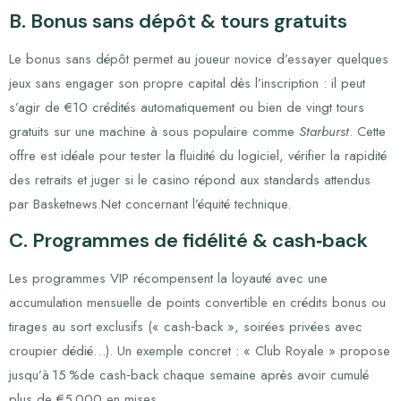
B. Bonus sans dépôt & tours gratuits
Le bonus sans dépôt permet au joueur novice d’essayer quelques
jeux sans engager son propre capital dès l’inscription : il peut
s’agir de €10 crédités automatiquement ou bien de vingt tours
gratuits sur une machine à sous populaire comme
Starburst
. Cette
offre est idéale pour tester la fluidité du logiciel, vérifier la rapidité
des retraits et juger si le casino répond aux standards attendus
par Basketnews.Net concernant l’équité technique.
C. Programmes de fidélité & cash‑back
Les programmes VIP récompensent la loyauté avec une
accumulation mensuelle de points convertible en crédits bonus ou
tirages au sort exclusifs (« cash‑back », soirées privées avec
croupier dédié…). Un exemple concret : « Club Royale » propose
jusqu’à 15 %​de cash‑back chaque semaine après avoir cumulé
plus de €5 000 en mises.