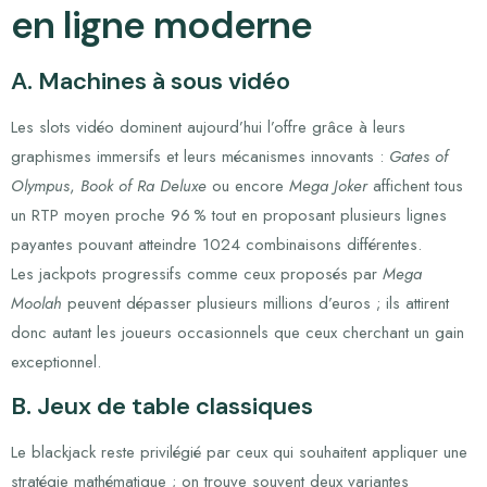
en ligne moderne
A. Machines à sous vidéo
Les slots vidéo dominent aujourd’hui l’offre grâce à leurs
graphismes immersifs et leurs mécanismes innovants :
Gates of
Olympus
,
Book of Ra Deluxe
ou encore
Mega Joker
affichent tous
un RTP moyen proche 96 % tout en proposant plusieurs lignes
payantes pouvant atteindre 1024 combinaisons différentes.
Les jackpots progressifs comme ceux proposés par
Mega
Moolah
peuvent dépasser plusieurs millions d’euros ; ils attirent
donc autant les joueurs occasionnels que ceux cherchant un gain
exceptionnel.
B. Jeux de table classiques
Le blackjack reste privilégié par ceux qui souhaitent appliquer une
stratégie mathématique ; on trouve souvent deux variantes