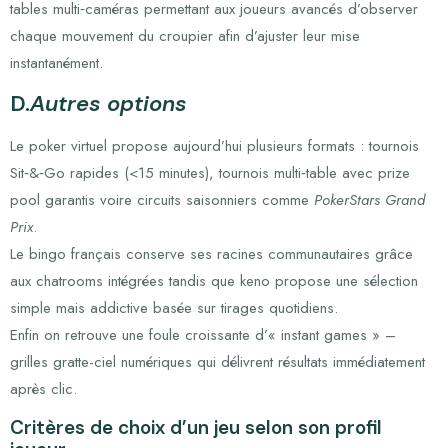
tables multi‑caméras permettant aux joueurs avancés d’observer
chaque mouvement du croupier afin d’ajuster leur mise
instantanément.
D.
Autres options
Le poker virtuel propose aujourd’hui plusieurs formats : tournois
Sit‑&‑Go rapides (<15 minutes), tournois multi‑table avec prize
pool garantis voire circuits saisonniers comme
PokerStars Grand
Prix
.
Le bingo français conserve ses racines communautaires grâce
aux chatrooms intégrées tandis que keno propose une sélection
simple mais addictive basée sur tirages quotidiens.
Enfin on retrouve une foule croissante d’« instant games » –
grilles gratte-ciel numériques qui délivrent résultats immédiatement
après clic.
Critères de choix d’un jeu selon son profil