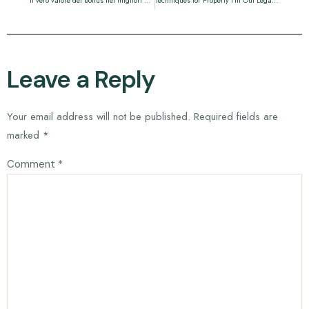
Il vero valore dei bonus nei migliori giochi di blackjack online: una guida comparativa per il 2024
Techniques for Properly Fill Out Legal Forms: Common Mistakes to Avoid
Leave a Reply
Your email address will not be published.
Required fields are
marked
*
Comment
*