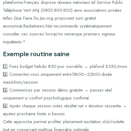
plateforme.Français dispose réseaux nationaux tel Service Public
Téléphone Vert ANJ (0800 800 800) ainsi associations privées
telles Que Faire Du Jeu.org proposant suivi gratuit
anonymisé.Basketnews.Net recommande systématiquement
consulter ces sources lorsqu’on remarque premiers signaux
inquiétants.*
Exemple routine saine
1️⃣ Fixez budget hebdo €50·jour ouvrable → plafond £350/mois
2️⃣ Connectez-vous uniquement entre18h00–22h00·durée
max45min/session
3️⃣ Commencez par session démo gratuite → passez réel
uniquement si confort psychologique confirmé
4️⃣ Après chaque session notez résultat net + émotion ressentie →
ajustez prochaine limite si besoin
Cette approche permet profiter pleinement excitation slot/roulette
tout en conservant maîtrise financière optimale.