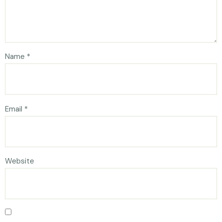
Name
*
Email
*
Website