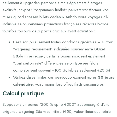
seulement à upgrades personnels mais également à tirages
exclusifs jackpot.“Programmes fidélité” peuvent transformer vos
mises quotidiennes​en billets cadeaux Airbnb voire voyages all-
inclusive selon certaines promotions françaises récentes.Notice
toutefois toujours deux points cruciaux avant activation :
Lisez scrupuleusement toutes conditions générales – surtout
“wagering requirement” indiquées souvent entre
30x
et
50x
la mise reçue ; certains bonus imposent également
“contribution rate” différenciée selon type jeu (slots
comptabilisent souvent +100 %, tables seulement +20 %)
Vérifiez dates limites car beaucoup expirent après
30 jours
calendaire
, voire moins lors offres flash saisonnières
Calcul pratique
Supposons un bonus “200 % up to €300” accompagné d’une
exigence wagering 35x·mise initiale (€50).Valeur théorique totale