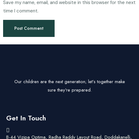
Save my name, email, and website in this browser for the next
time I comment.
Our children are the next generation; let’s together make
sure they’re prepared.
Get In Touch
B-44 Vizipa Optima, Radha Raddy Layout Road, Doddakanelli,