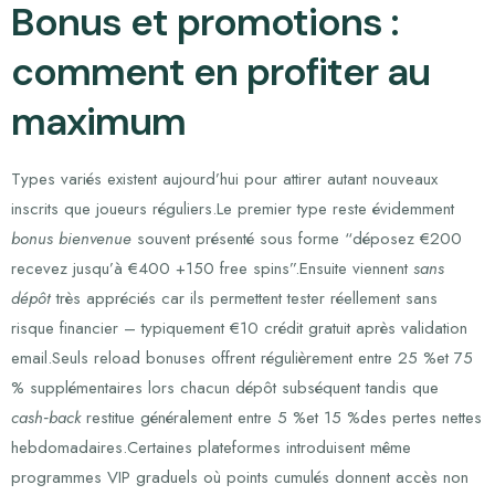
Bonus et promotions :
comment en profiter au
maximum
Types variés existent aujourd’hui pour attirer autant nouveaux
inscrits que joueurs réguliers.Le premier type reste évidemment
bonus bienvenue
souvent présenté sous forme “déposez €200
recevez jusqu’à €400 +150 free spins”.Ensuite viennent
sans
dépôt
très appréciés car ils permettent tester réellement sans
risque financier – typiquement €10 crédit gratuit après validation
email.Seuls reload bonuses offrent régulièrement entre 25 %et 75
% supplémentaires lors chacun dépôt subséquent tandis que
cash‑back
restitue généralement entre 5 %et 15 %des pertes nettes
hebdomadaires.Certaines plateformes introduisent même
programmes VIP graduels où points cumulés donnent accès non