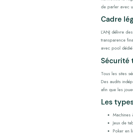
de parler avec u
Cadre lég
L’ANJ délivre de
transparence fina
avec pool dédié e
Sécurité
Tous les sites s
Des audits indép
afin que les joueu
Les type
Machines à
Jeux de ta
Poker en l