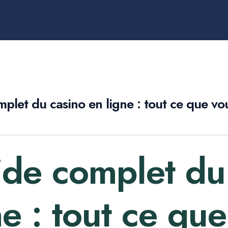
plet du casino en ligne : tout ce que v
de complet du
ne : tout ce qu