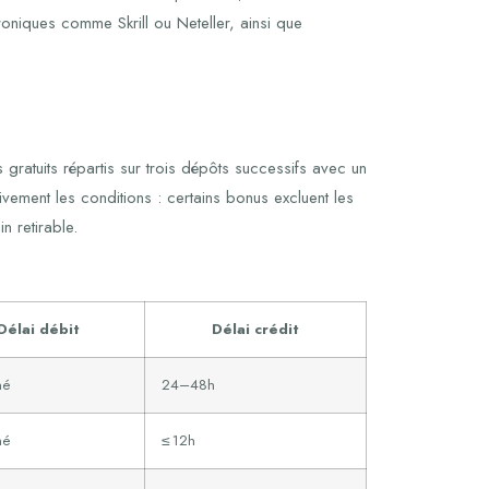
oniques comme Skrill ou Neteller, ainsi que
atuits répartis sur trois dépôts successifs avec un
tivement les conditions : certains bonus excluent les
n retirable.
Délai débit
Délai crédit
né
24–48h
né
≤ 12h