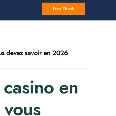
Free Ebook
ous devez savoir en 2026
 casino en
e vous