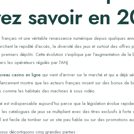
ez savoir en 
 français vit une véritable renaissance numérique depuis quelques ann
rchent la rapidité d’accès, la diversité des jeux et surtout des offres 
s premiers dépôts. Cette évolution s’explique par l’augmentation de l
ers les opérateurs régulés par l’ANJ.
uveau casino en ligne
qui vient d’arriver sur le marché et qui a déjà 
lancement montre que les acteurs français misent sur des bonus de b
ces comme les habitués des machines à sous vidéo.
sé est indispensable aujourd’hui parce que la législation évolue rapid
 les catalogues de jeux se multiplient avec des titres exclusifs à forte
, il est facile de tomber sur un site peu fiable ou sur des promotions 
 nous décortiquons cinq grandes parties :