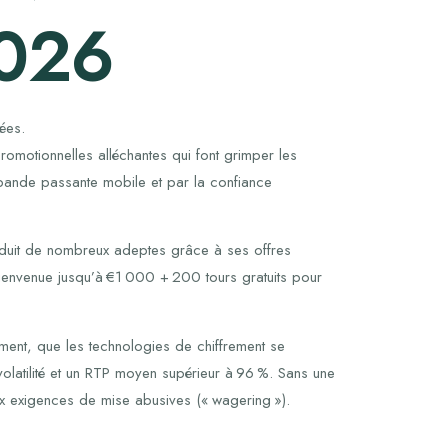
2026
ées.
promotionnelles alléchantes qui font grimper les
a bande passante mobile et par la confiance
séduit de nombreux adeptes grâce à ses offres
ienvenue jusqu’à €1 000 + 200 tours gratuits pour
ement, que les technologies de chiffrement se
 volatilité et un RTP moyen supérieur à 96 %. Sans une
aux exigences de mise abusives (« wagering »).