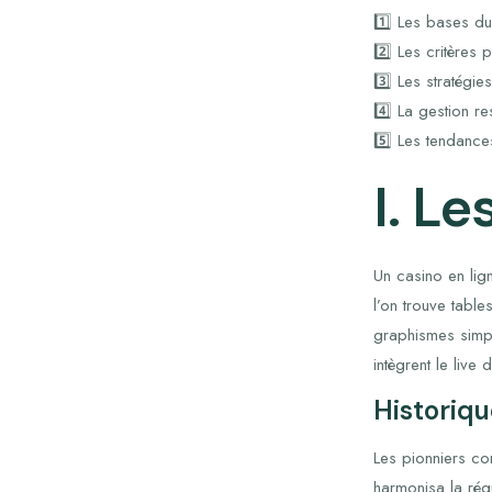
1️⃣ Les bases du
2️⃣ Les critères p
3️⃣ Les stratégi
4️⃣ La gestion r
5️⃣ Les tendances
I. L
Un casino en lig
l’on trouve tabl
graphismes simpl
intègrent le live
Historiqu
Les pionniers co
harmonisa la rég