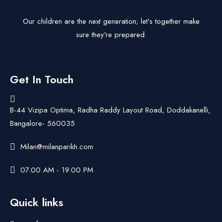
Our children are the next generation; let’s together make
sure they’re prepared.
Get In Touch
B-44 Vizipa Optima, Radha Raddy Layout Road, Doddakanelli,
Bangalore- 560035
Milan@milanparikh.com
07.00 AM - 19.00 PM
Quick links