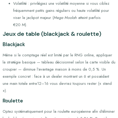
Volatilité : privilégiez une volatilité moyenne si vous ciblez
fréquemment petits gains réguliers ou haute volatilité pour
viser le jackpot majeur (
Mega Moolah
atteint parfois
€20 M).
Jeux de table (blackjack & roulette)
Blackjack
Même si le comptage réel est limité par le RNG online, appliquer
la stratégie basique — tableau décisionnel selon la carte visible du
croupier — diminue l’avantage maison à moins de 0,5 %. Un
exemple concret : face à un dealer montrant un 6 et possédant
une main totale entre12–16 vous devriez toujours rester (« stand
»).
Roulette
Optez systématiquement pour la roulette européenne afin d’éliminer