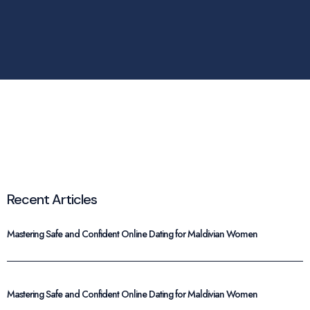
Recent Articles
Mastering Safe and Confident Online Dating for Maldivian Women
Mastering Safe and Confident Online Dating for Maldivian Women