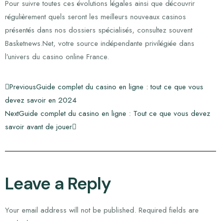
Pour suivre toutes ces évolutions légales ainsi que découvrir
régulièrement quels seront les meilleurs nouveaux casinos
présentés dans nos dossiers spécialisés, consultez souvent
Basketnews.Net, votre source indépendante privilégiée dans
l’univers du casino online France.​
Previous
Guide complet du casino en ligne : tout ce que vous
devez savoir en 2024
Next
Guide complet du casino en ligne : Tout ce que vous devez
savoir avant de jouer
Leave a Reply
Your email address will not be published.
Required fields are