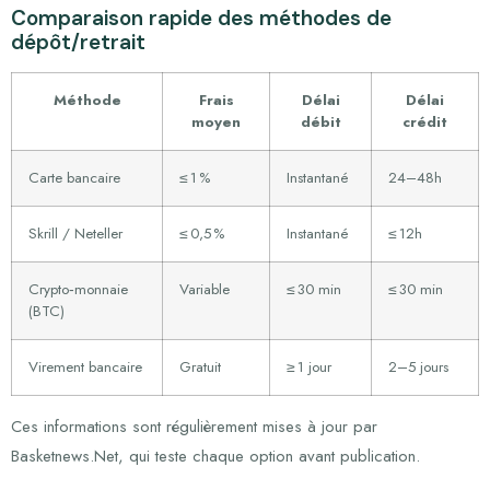
Comparaison rapide des méthodes de
dépôt/retrait
Méthode
Frais
Délai
Délai
moyen
débit
crédit
Carte bancaire
≤ 1 %
Instantané
24–48h
Skrill / Neteller
≤ 0,5 %
Instantané
≤ 12h
Crypto‑monnaie
Variable
≤ 30 min
≤ 30 min
(BTC)
Virement bancaire
Gratuit
≥ 1 jour
2–5 jours
Ces informations sont régulièrement mises à jour par
Basketnews.Net, qui teste chaque option avant publication.