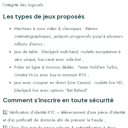
l’intégrité des logiciels.
Les types de jeux proposés
Machines à sous vidéo & classiques : thèmes
cinématographiques, jackpots progressifs jusqu’à plusieurs
millions d’euros ;
Jeux de table : blackjack multi‑hand, roulette européenne à
zéro unique, baccarat avec side‑bet ;
Poker en ligne & tournois dédiés : Texas Hold’em Turbo,
Omaha Hi‑Lo avec buy‑in minimum €10 ;
Jeux avec croupier en direct (Live Casino) : roulette live HD,
blackjack live avec options “Bet Behind”.
Comment s’inscrire en toute sécurité
1️⃣ Vérification d’identité KYC – téléversement d’une pièce d’identité
et d’un justificatif de domicile afin de prévenir la fraude ;
2️⃣ Choix d’un mot de passe robuste & authentification à deux