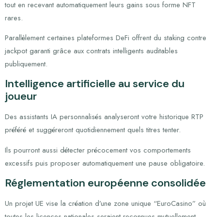
tout en recevant automatiquement leurs gains sous forme NFT
rares.
Parallèlement certaines plateformes DeFi offrent du staking contre
jackpot garanti grâce aux contrats intelligents auditables
publiquement.
Intelligence artificielle au service du
joueur
Des assistants IA personnalisés analyseront votre historique RTP
préféré et suggéreront quotidiennement quels titres tenter.
Ils pourront aussi détecter précocement vos comportements
excessifs puis proposer automatiquement une pause obligatoire.
Réglementation européenne consolidée
Un projet UE vise la création d’une zone unique “EuroCasino” où
toutes les licences nationales seraient reconnues mutuellement —