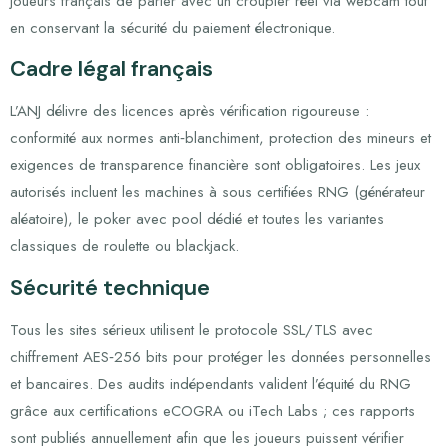
joueurs français de parler avec un croupier réel via webcam tout
en conservant la sécurité du paiement électronique.
Cadre légal français
L’ANJ délivre des licences après vérification rigoureuse :
conformité aux normes anti‑blanchiment, protection des mineurs et
exigences de transparence financière sont obligatoires. Les jeux
autorisés incluent les machines à sous certifiées RNG (générateur
aléatoire), le poker avec pool dédié et toutes les variantes
classiques de roulette ou blackjack.
Sécurité technique
Tous les sites sérieux utilisent le protocole SSL/TLS avec
chiffrement AES‑256 bits pour protéger les données personnelles
et bancaires. Des audits indépendants valident l’équité du RNG
grâce aux certifications eCOGRA ou iTech Labs ; ces rapports
sont publiés annuellement afin que les joueurs puissent vérifier