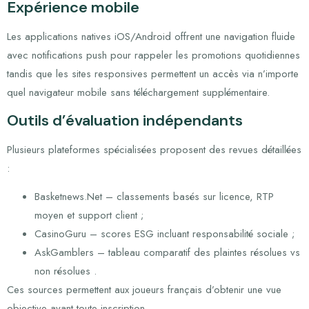
Expérience mobile
Les applications natives iOS/Android offrent une navigation fluide
avec notifications push pour rappeler les promotions quotidiennes
tandis que les sites responsives permettent un accès via n’importe
quel navigateur mobile sans téléchargement supplémentaire.
Outils d’évaluation indépendants
Plusieurs plateformes spécialisées proposent des revues détaillées
:
Basketnews.Net – classements basés sur licence, RTP
moyen et support client ;
CasinoGuru – scores ESG incluant responsabilité sociale ;
AskGamblers – tableau comparatif des plaintes résolues vs
non résolues .
Ces sources permettent aux joueurs français d’obtenir une vue
objective avant toute inscription.