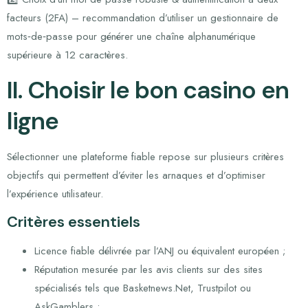
facteurs (2FA) – recommandation d’utiliser un gestionnaire de
mots‑de‑passe pour générer une chaîne alphanumérique
supérieure à 12 caractères.
II. Choisir le bon casino en
ligne
Sélectionner une plateforme fiable repose sur plusieurs critères
objectifs qui permettent d’éviter les arnaques et d’optimiser
l’expérience utilisateur.
Critères essentiels
Licence fiable délivrée par l’ANJ ou équivalent européen ;
Réputation mesurée par les avis clients sur des sites
spécialisés tels que Basketnews.Net, Trustpilot ou
AskGamblers ;