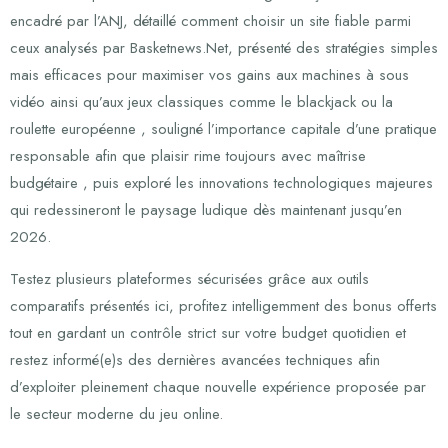
encadré par l’ANJ, détaillé comment choisir un site fiable parmi
ceux analysés par Basketnews.Net, présenté des stratégies simples
mais efficaces pour maximiser vos gains aux machines à sous
vidéo ainsi qu’aux jeux classiques comme le blackjack ou la
roulette européenne , souligné l’importance capitale d’une pratique
responsable afin que plaisir rime toujours avec maîtrise
budgétaire , puis exploré les innovations technologiques majeures
qui redessineront le paysage ludique dès maintenant jusqu’en​
2026.
Testez plusieurs plateformes sécurisées grâce aux outils
comparatifs présentés ici, profitez intelligemment des bonus offerts
tout en gardant un contrôle strict sur votre budget quotidien et
restez informé(e)s des dernières avancées techniques afin
d’exploiter pleinement chaque nouvelle expérience proposée par
le secteur moderne du jeu online.