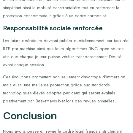
simplifiant ainsi la mobilité transfrontalière tout en renforçant la
protection consommateur grâce à un cadre harmonisé.
Responsabilité sociale renforcée
Les futurs opérateurs devront publier quotidiennement leur taux réel
RTP par machine ainsi que leurs algorithmes RNG open‑source
afin que chaque joueur puisse vérifier transparentement l’équité
avant chaque session.
Ces évolutions promettent non seulement davantage d’immersion
mais aussi une meilleure protection grâce aux standards
technologiques élevés adoptés par ceux qui seront évalués
positivement par Basketnews.Net lors des revues annuelles.
Conclusion
Nous avons passé en revue le cadre légal français strictement