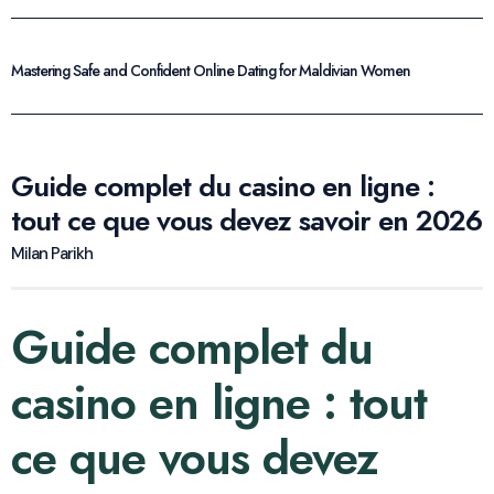
Mastering Safe and Confident Online Dating for Maldivian Women
Guide complet du casino en ligne :
tout ce que vous devez savoir en 2026
Milan Parikh
Guide complet du
casino en ligne : tout
ce que vous devez