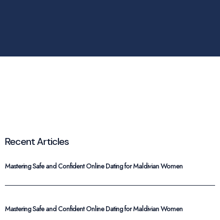
Recent Articles
Mastering Safe and Confident Online Dating for Maldivian Women
Mastering Safe and Confident Online Dating for Maldivian Women