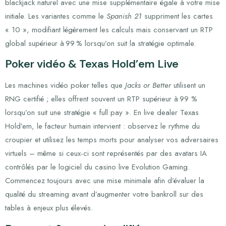
blackjack naturel avec une mise supplémentaire égale à votre mise
initiale. Les variantes comme le
Spanish 21
suppriment les cartes
« 10 », modifiant légèrement les calculs mais conservant un RTP
global supérieur à 99 % lorsqu’on suit la stratégie optimale.
Poker vidéo & Texas Hold’em Live
Les machines vidéo poker telles que
Jacks or Better
utilisent un
RNG certifié ; elles offrent souvent un RTP supérieur à 99 %
lorsqu’on suit une stratégie « full pay ». En live dealer Texas
Hold’em, le facteur humain intervient : observez le rythme du
croupier et utilisez les temps morts pour analyser vos adversaires
virtuels – même si ceux-ci sont représentés par des avatars IA
contrôlés par le logiciel du casino live Evolution Gaming.
Commencez toujours avec une mise minimale afin d’évaluer la
qualité du streaming avant d’augmenter votre bankroll sur des
tables à enjeux plus élevés.