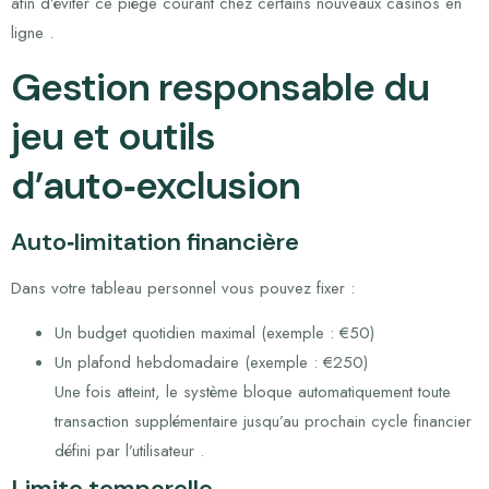
afin d’éviter ce piège courant chez certains nouveaux casinos en
ligne .
Gestion responsable du
jeu et outils
d’auto‑exclusion
Auto‑limitation financière
Dans votre tableau personnel vous pouvez fixer :
Un budget quotidien maximal (exemple : €50)
Un plafond hebdomadaire (exemple : €250)
Une fois atteint, le système bloque automatiquement toute
transaction supplémentaire jusqu’au prochain cycle financier
défini par l’utilisateur .
Limite temporelle