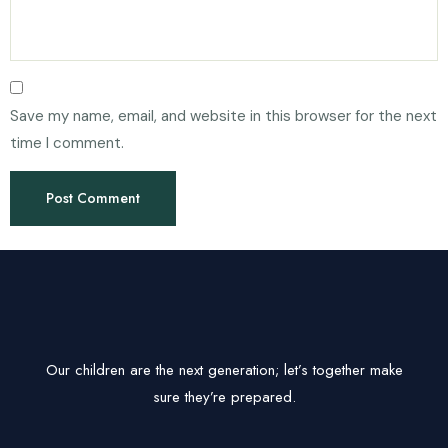
Save my name, email, and website in this browser for the next
time I comment.
Our children are the next generation; let’s together make
sure they’re prepared.