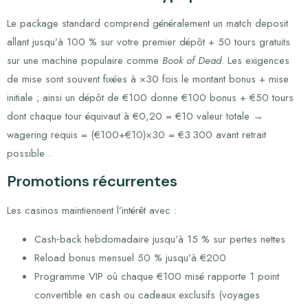
Le package standard comprend généralement un match deposit
allant jusqu’à 100 % sur votre premier dépôt + 50 tours gratuits
sur une machine populaire comme
Book of Dead
. Les exigences
de mise sont souvent fixées à ×30 fois le montant bonus + mise
initiale ; ainsi un dépôt de €100 donne €100 bonus + €50 tours
dont chaque tour équivaut à €0,20 = €10 valeur totale →
wagering requis = (€100+€10)×30 = €3 300 avant retrait
possible .
Promotions récurrentes
Les casinos maintiennent l’intérêt avec :
Cash‑back hebdomadaire jusqu’à 15 % sur pertes nettes
Reload bonus mensuel 50 % jusqu’à €200
Programme VIP où chaque €100 misé rapporte 1 point
convertible en cash ou cadeaux exclusifs (voyages