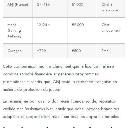
ANJ (France)
24‑48 h
€1 000
Chat +
téléphone
Malta
12‑24 h
€2 000
Chat
Gaming
uniquement
Authority
Curaçao
≤72 h
€500
Email
Cette comparaison montre clairement que la licence maltaise
combine rapidité financière et généreux programmes
promotionnels, tandis que l’ANJ reste la référence française en
matière de protection du joueur.
En résumé, un bon casino doit réunir licence solide, réputation
vérifiée par Basketnews.Net, catalogue riche, options bancaires
adaptées et support client réactif sur tous les appareils mobiles.