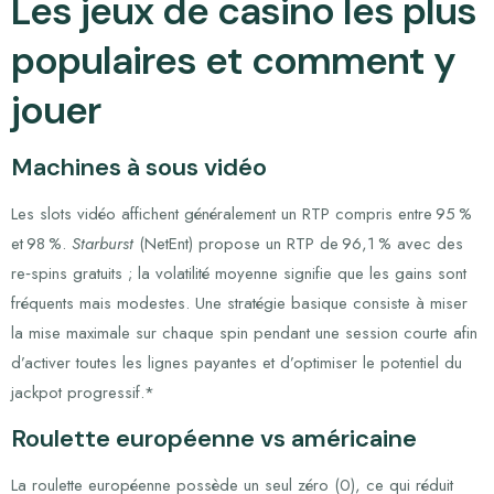
Les jeux de casino les plus
populaires et comment y
jouer
Machines à sous vidéo
Les slots vidéo affichent généralement un RTP compris entre 95 %
et 98 %.
Starburst
(NetEnt) propose un RTP de 96,1 % avec des
re‑spins gratuits ; la volatilité moyenne signifie que les gains sont
fréquents mais modestes. Une stratégie basique consiste à miser
la mise maximale sur chaque spin pendant une session courte afin
d’activer toutes les lignes payantes et d’optimiser le potentiel du
jackpot progressif.*
Roulette européenne vs américaine
La roulette européenne possède un seul zéro (0), ce qui réduit