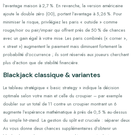
l’avantage maison à 2,7 %. En revanche, la version américaine
ajoute le double zéro (00), portant l’avantage à 5,26 %. Pour
minimiser le risque, privilégiez les paris « outside » comme
rouge/noir ou pair/impair qui offrent près de 50 % de chances
avec un gain égal à votre mise. Les paris combinés (« corner »,
« street ») augmentent le paiement mais diminuent fortement la
probabilité d’occurrence ; ils sont réservés aux joueurs cherchant
plus d’action que de stabilité financière.
Blackjack classique & variantes
Le tableau stratégique « basic strategy » indique la décision
optimale selon votre main et celle du croupier – par exemple
doubler sur un total de 11 contre un croupier montrant un 6
augmente l’espérance mathématique à près de 0,5 % au-dessus
du simple hit‑stand. La gestion du split est cruciale : séparer deux
As vous donne deux chances supplémentaires d’obtenir un