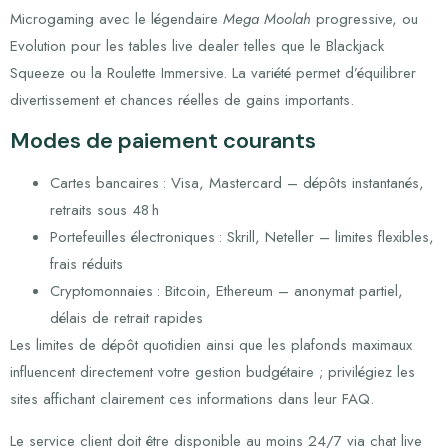
Microgaming avec le légendaire
Mega Moolah
progressive, ou
Evolution pour les tables live dealer telles que le Blackjack
Squeeze ou la Roulette Immersive. La variété permet d’équilibrer
divertissement et chances réelles de gains importants.
Modes de paiement courants
Cartes bancaires : Visa, Mastercard – dépôts instantanés,
retraits sous 48 h
Portefeuilles électroniques : Skrill, Neteller – limites flexibles,
frais réduits
Cryptomonnaies : Bitcoin, Ethereum – anonymat partiel,
délais de retrait rapides
Les limites de dépôt quotidien ainsi que les plafonds maximaux
influencent directement votre gestion budgétaire ; privilégiez les
sites affichant clairement ces informations dans leur FAQ.
Le service client doit être disponible au moins 24/7 via chat live