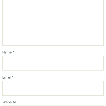
Name
*
Email
*
Website