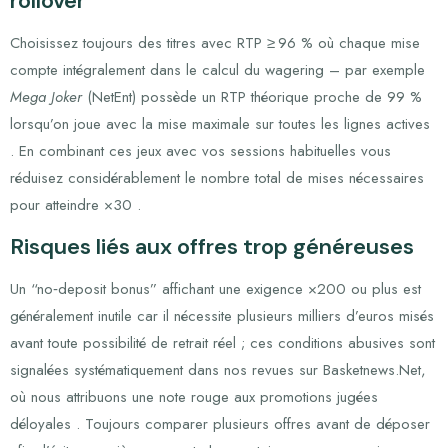
rollover
Choisissez toujours des titres avec RTP ≥ 96 % où chaque mise
compte intégralement dans le calcul du wagering – par exemple
Mega Joker
(NetEnt) possède un RTP théorique proche de 99 %
lorsqu’on joue avec la mise maximale sur toutes les lignes actives
. En combinant ces jeux avec vos sessions habituelles vous
réduisez considérablement le nombre total de mises nécessaires
pour atteindre ×30 .
Risques liés aux offres trop généreuses
Un “no‑deposit bonus” affichant une exigence ×200 ou plus est
généralement inutile car il nécessite plusieurs milliers d’euros misés
avant toute possibilité de retrait réel ; ces conditions abusives sont
signalées systématiquement dans nos revues sur Basketnews.Net,
où nous attribuons une note rouge aux promotions jugées
déloyales . Toujours comparer plusieurs offres avant de déposer