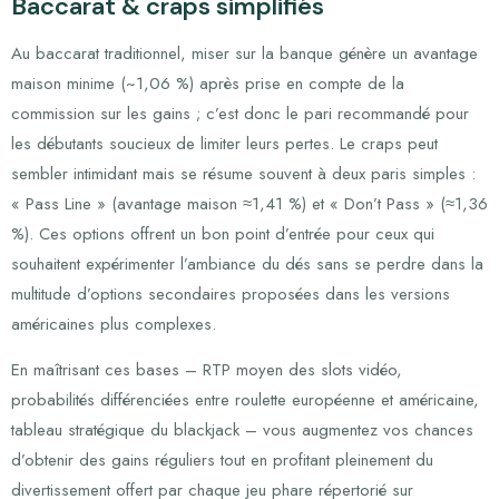
Baccarat & craps simplifiés
Au baccarat traditionnel, miser sur la banque génère un avantage
maison minime (~1,06 %) après prise en compte de la
commission sur les gains ; c’est donc le pari recommandé pour
les débutants soucieux de limiter leurs pertes. Le craps peut
sembler intimidant mais se résume souvent à deux paris simples :
« Pass Line » (avantage maison ≈1,41 %) et « Don’t Pass » (≈1,36
%). Ces options offrent un bon point d’entrée pour ceux qui
souhaitent expérimenter l’ambiance du dés sans se perdre dans la
multitude d’options secondaires proposées dans les versions
américaines plus complexes.
En maîtrisant ces bases – RTP moyen des slots vidéo,
probabilités différenciées entre roulette européenne et américaine,
tableau stratégique du blackjack – vous augmentez vos chances
d’obtenir des gains réguliers tout en profitant pleinement du
divertissement offert par chaque jeu phare répertorié sur