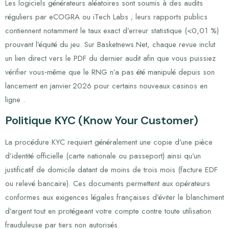
Les logiciels générateurs aléatoires sont soumis à des audits
réguliers par eCOGRA ou iTech Labs ; leurs rapports publics
contiennent notamment le taux exact d’erreur statistique (<0,01 %)
prouvant l’équité du jeu. Sur Basketnews.Net, chaque revue inclut
un lien direct vers le PDF du dernier audit afin que vous puissiez
vérifier vous‑même que le RNG n’a pas été manipulé depuis son
lancement en janvier 2026 pour certains nouveaux casinos en
ligne .
Politique KYC (Know Your Customer)
La procédure KYC requiert généralement une copie d’une pièce
d’identité officielle (carte nationale ou passeport) ainsi qu’un
justificatif de domicile datant de moins de trois mois (facture EDF
ou relevé bancaire). Ces documents permettent aux opérateurs
conformes aux exigences légales françaises d’éviter le blanchiment
d’argent tout en protégeant votre compte contre toute utilisation
frauduleuse par tiers non autorisés.