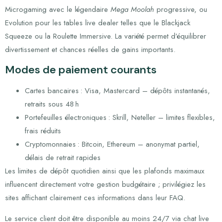
Microgaming avec le légendaire
Mega Moolah
progressive, ou
Evolution pour les tables live dealer telles que le Blackjack
Squeeze ou la Roulette Immersive. La variété permet d’équilibrer
divertissement et chances réelles de gains importants.
Modes de paiement courants
Cartes bancaires : Visa, Mastercard – dépôts instantanés,
retraits sous 48 h
Portefeuilles électroniques : Skrill, Neteller – limites flexibles,
frais réduits
Cryptomonnaies : Bitcoin, Ethereum – anonymat partiel,
délais de retrait rapides
Les limites de dépôt quotidien ainsi que les plafonds maximaux
influencent directement votre gestion budgétaire ; privilégiez les
sites affichant clairement ces informations dans leur FAQ.
Le service client doit être disponible au moins 24/7 via chat live