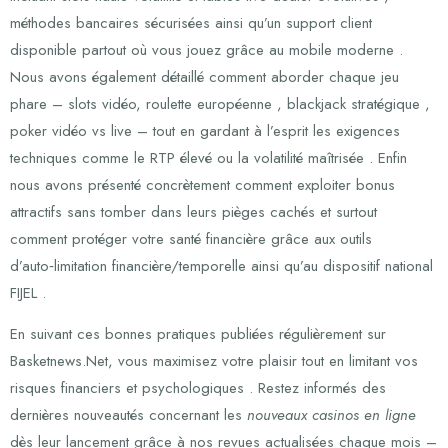
méthodes bancaires sécurisées ainsi qu’un support client
disponible partout où vous jouez grâce au mobile moderne .
Nous avons également détaillé comment aborder chaque jeu
phare – slots vidéo, roulette européenne , blackjack stratégique ,
poker vidéo vs live – tout en gardant à l’esprit les exigences
techniques comme le RTP élevé ou la volatilité maîtrisée . Enfin
nous avons présenté concrètement comment exploiter bonus
attractifs sans tomber dans leurs pièges cachés et surtout
comment protéger votre santé financière grâce aux outils
d’auto‑limitation financière/temporelle ainsi qu’au dispositif national
FIJEL .
En suivant ces bonnes pratiques publiées régulièrement sur
Basketnews.Net, vous maximisez votre plaisir tout en limitant vos
risques financiers et psychologiques . Restez informés des
dernières nouveautés concernant les
nouveaux casinos en ligne
dès leur lancement grâce à nos revues actualisées chaque mois –