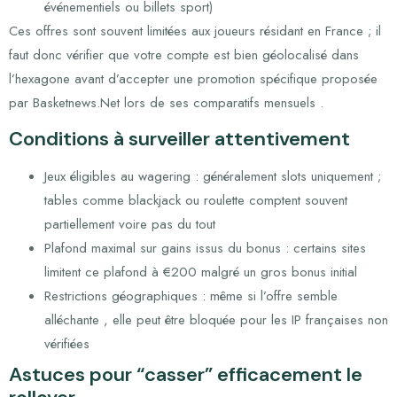
événementiels ou billets sport)
Ces offres sont souvent limitées aux joueurs résidant en France ; il
faut donc vérifier que votre compte est bien géolocalisé dans
l’hexagone avant d’accepter une promotion spécifique proposée
par Basketnews.Net lors de ses comparatifs mensuels .
Conditions à surveiller attentivement
Jeux éligibles au wagering : généralement slots uniquement ;
tables comme blackjack ou roulette comptent souvent
partiellement voire pas du tout
Plafond maximal sur gains issus du bonus : certains sites
limitent ce plafond à €200 malgré un gros bonus initial
Restrictions géographiques : même si l’offre semble
alléchante , elle peut être bloquée pour les IP françaises non
vérifiées
Astuces pour “casser” efficacement le