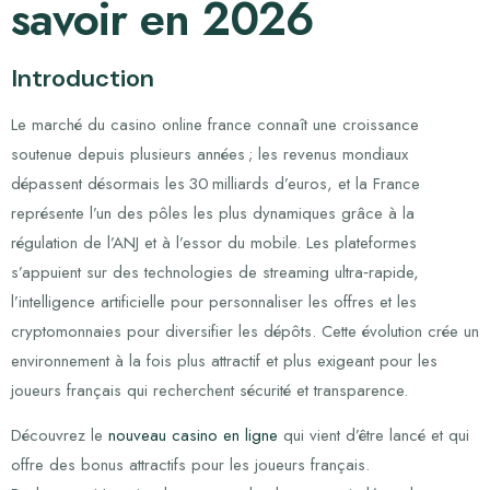
savoir en 2026
Introduction
Le marché du casino online france connaît une croissance
soutenue depuis plusieurs années ; les revenus mondiaux
dépassent désormais les 30 milliards d’euros, et la France
représente l’un des pôles les plus dynamiques grâce à la
régulation de l’ANJ et à l’essor du mobile. Les plateformes
s’appuient sur des technologies de streaming ultra‑rapide,
l’intelligence artificielle pour personnaliser les offres et les
cryptomonnaies pour diversifier les dépôts. Cette évolution crée un
environnement à la fois plus attractif et plus exigeant pour les
joueurs français qui recherchent sécurité et transparence.
Découvrez le
nouveau casino en ligne
qui vient d’être lancé et qui
offre des bonus attractifs pour les joueurs français.