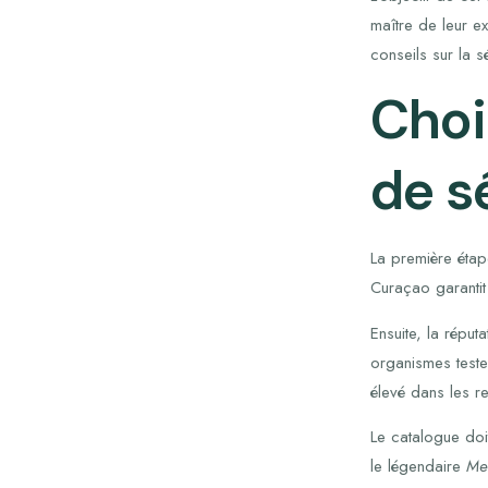
maître de leur ex
conseils sur la 
Chois
de s
La première étape
Curaçao garantit
Ensuite, la répu
organismes teste
élevé dans les r
Le catalogue doit
le légendaire
Me