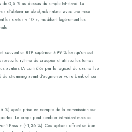
s de 0,5 % au-dessus du simple hit‑stand. La
es d’obtenir un blackjack naturel avec une mise
t les cartes « 10 », modifiant légèrement les
male.
frent souvent un RTP supérieur à 99 % lorsqu’on suit
observez le rythme du croupier et utilisez les temps
s avatars IA contrôlés par le logiciel du casino live
é du streaming avant d’augmenter votre bankroll sur
,06 %) après prise en compte de la commission sur
 pertes. Le craps peut sembler intimidant mais se
on’t Pass » (≈1,36 %). Ces options offrent un bon