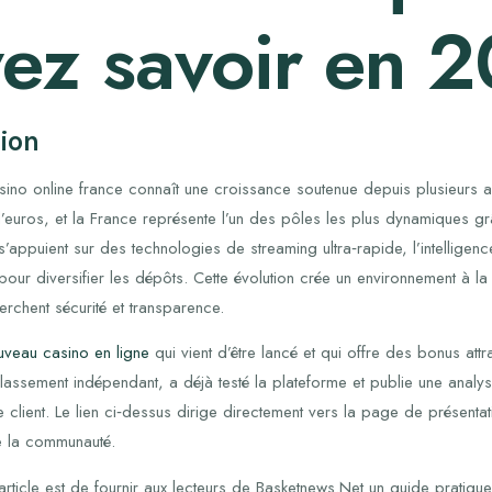
ez savoir en 
ion
ino online france connaît une croissance soutenue depuis plusieurs 
d’euros, et la France représente l’un des pôles les plus dynamiques grâ
’appuient sur des technologies de streaming ultra‑rapide, l’intelligence 
ur diversifier les dépôts. Cette évolution crée un environnement à la fo
erchent sécurité et transparence.
uveau casino en ligne
qui vient d’être lancé et qui offre des bonus attr
lassement indépendant, a déjà testé la plateforme et publie une analy
e client. Le lien ci‑dessus dirige directement vers la page de présent
 la communauté.
 article est de fournir aux lecteurs de Basketnews.Net un guide pratique,