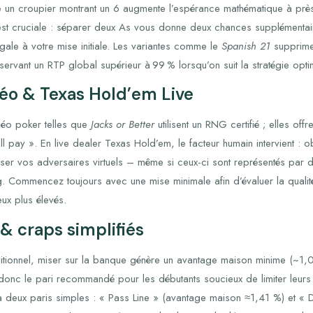
re un croupier montrant un 6 augmente l’espérance mathématique à prè
 est cruciale : séparer deux As vous donne deux chances supplémentair
gale à votre mise initiale. Les variantes comme le
Spanish 21
supprimen
ervant un RTP global supérieur à 99 % lorsqu’on suit la stratégie opti
déo & Texas Hold’em Live
déo poker telles que
Jacks or Better
utilisent un RNG certifié ; elles of
ull pay ». En live dealer Texas Hold’em, le facteur humain intervient : 
ser vos adversaires virtuels – même si ceux-ci sont représentés par de
. Commencez toujours avec une mise minimale afin d’évaluer la qualit
ux plus élevés.
& craps simplifiés
itionnel, miser sur la banque génère un avantage maison minime (~1
t donc le pari recommandé pour les débutants soucieux de limiter leurs
 deux paris simples : « Pass Line » (avantage maison ≈1,41 %) et « D