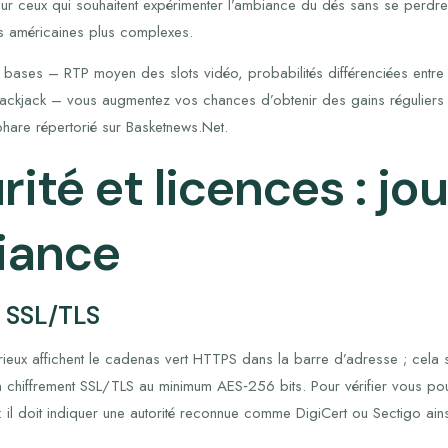
our ceux qui souhaitent expérimenter l’ambiance du dés sans se perdr
s américaines plus complexes.
s bases – RTP moyen des slots vidéo, probabilités différenciées entre 
lackjack – vous augmentez vos chances d’obtenir des gains réguliers to
hare répertorié sur Basketnews.Net.
rité et licences : jo
iance
 SSL/TLS
érieux affichent le cadenas vert HTTPS dans la barre d’adresse ; cela
 chiffrement SSL/TLS au minimum AES‑256 bits. Pour vérifier vous pouv
lé : il doit indiquer une autorité reconnue comme DigiCert ou Sectigo ain