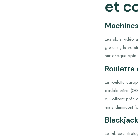
et c
Machines
Les slots vidéo 
gratuits ; la vol
sur chaque spin p
Roulette
La roulette euro
double zéro (00)
qui offrent près
mais diminuent fo
Blackjack
Le tableau strat