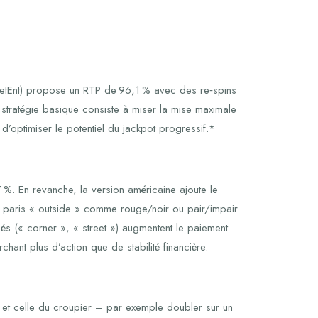
tEnt) propose un RTP de 96,1 % avec des re‑spins
e stratégie basique consiste à miser la mise maximale
d’optimiser le potentiel du jackpot progressif.*
 %. En revanche, la version américaine ajoute le
es paris « outside » comme rouge/noir ou pair/impair
és (« corner », « street ») augmentent le paiement
chant plus d’action que de stabilité financière.
n et celle du croupier – par exemple doubler sur un