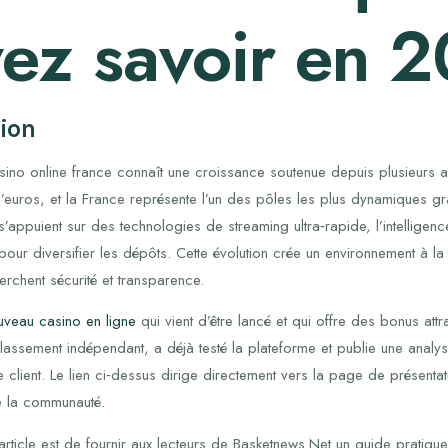
ez savoir en 
ion
ino online france connaît une croissance soutenue depuis plusieurs 
d’euros, et la France représente l’un des pôles les plus dynamiques grâ
’appuient sur des technologies de streaming ultra‑rapide, l’intelligence 
ur diversifier les dépôts. Cette évolution crée un environnement à la fo
erchent sécurité et transparence.
uveau casino en ligne
qui vient d’être lancé et qui offre des bonus attr
lassement indépendant, a déjà testé la plateforme et publie une analy
e client. Le lien ci‑dessus dirige directement vers la page de présent
 la communauté.
 article est de fournir aux lecteurs de Basketnews.Net un guide pratique,