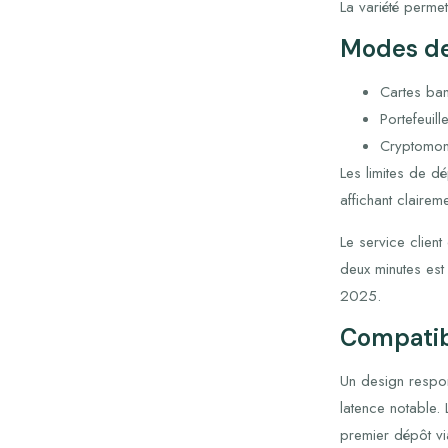
La variété permet
Modes de
Cartes ban
Portefeuill
Cryptomonn
Les limites de dé
affichant claire
Le service client
deux minutes est
2025.
Compatibi
Un design respon
latence notable.
premier dépôt vi