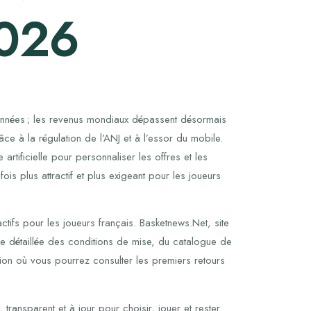
2026
années ; les revenus mondiaux dépassent désormais
ce à la régulation de l’ANJ et à l’essor du mobile.
artificielle pour personnaliser les offres et les
is plus attractif et plus exigeant pour les joueurs
actifs pour les joueurs français. Basketnews.Net, site
se détaillée des conditions de mise, du catalogue de
ation où vous pourrez consulter les premiers retours
 transparent et à jour pour choisir, jouer et rester