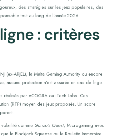
igoureux, des stratégies sur les jeux populaires, des
esponsable tout au long de l’année 2026.
igne : critères
l’ANJ (ex‑ARJEL), la Malta Gaming Authority ou encore
, aucune protection n’est assurée en cas de litige.
dants réalisés par eCOGRA ou iTech Labs. Ces
bution (RTP) moyen des jeux proposés. Un score
parent.
e volatilité comme
Gonzo’s Quest
, Microgaming avec
s que le Blackjack Squeeze ou la Roulette Immersive.