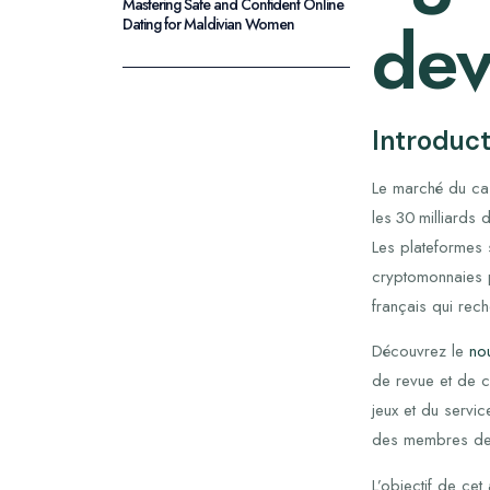
Mastering Safe and Confident Online
dev
Dating for Maldivian Women
Introduct
Le marché du cas
les 30 milliards 
Les plateformes s
cryptomonnaies po
français qui rech
Découvrez le
no
de revue et de c
jeux et du servic
des membres de
L’objectif de cet