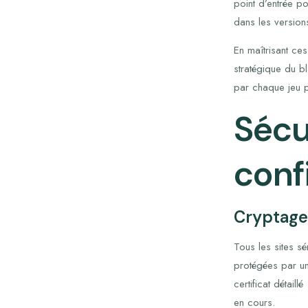
point d’entrée p
dans les version
En maîtrisant ce
stratégique du b
par chaque jeu p
Sécu
conf
Cryptage
Tous les sites s
protégées par un
certificat détail
en cours.