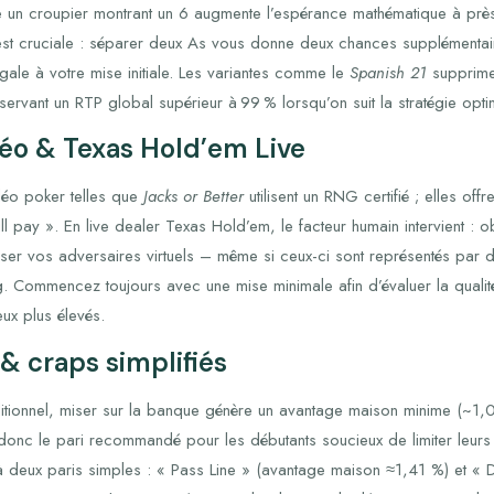
re un croupier montrant un 6 augmente l’espérance mathématique à prè
 est cruciale : séparer deux As vous donne deux chances supplémentair
gale à votre mise initiale. Les variantes comme le
Spanish 21
supprimen
ervant un RTP global supérieur à 99 % lorsqu’on suit la stratégie opti
déo & Texas Hold’em Live
déo poker telles que
Jacks or Better
utilisent un RNG certifié ; elles of
ull pay ». En live dealer Texas Hold’em, le facteur humain intervient : 
ser vos adversaires virtuels – même si ceux-ci sont représentés par de
. Commencez toujours avec une mise minimale afin d’évaluer la qualit
ux plus élevés.
& craps simplifiés
itionnel, miser sur la banque génère un avantage maison minime (~1
t donc le pari recommandé pour les débutants soucieux de limiter leurs
 deux paris simples : « Pass Line » (avantage maison ≈1,41 %) et « D