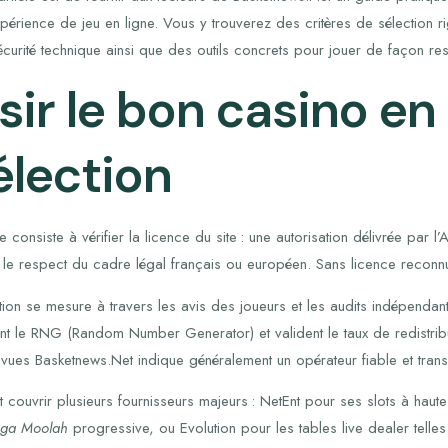
périence de jeu en ligne. Vous y trouverez des critères de sélection r
sécurité technique ainsi que des outils concrets pour jouer de façon r
ir le bon casino en l
élection
 consiste à vérifier la licence du site : une autorisation délivrée par 
 le respect du cadre légal français ou européen. Sans licence reconnue
tation se mesure à travers les avis des joueurs et les audits indépen
nt le RNG (Random Number Generator) et valident le taux de redistri
evues Basketnews.Net indique généralement un opérateur fiable et trans
 couvrir plusieurs fournisseurs majeurs : NetEnt pour ses slots à haut
ga Moolah
progressive, ou Evolution pour les tables live dealer telle