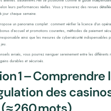
 attentes. Basketnews.Net se positionne comme le guide indépendant q
 selon leurs performances réelles. Vous y trouverez des revues détaillé
à jour chaque semaine.
opose un panorama complet : comment vérifier la licence d’un opérateur
onus d’accueil et promotions courantes, méthodes de paiement sécur
 responsable ainsi que les mesures de cybersécurité indispensables
 jeu.
onseils avisés, vous pourrez naviguer sereinement entre les différents
ains durables et sécurisés.
ion 1 – Comprendre l
égulation des casino
e (≈ 260 mots)