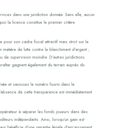
rvices dans une juridiction donnée. Sans elle, aucun
oi la licence constitue le premier critère
pour son cadre fiscal attractif mais strict sur le
tière de lutte contre le blanchiment d’argent ;
 de supervision moindre. D’autres juridictions
raltar gagnent également du terrain auprès du
cernée et saisissez le numéro fourni dans le
; l’absence de cette transparence est immédiatement
 l’opérateur à séparer les fonds joueurs dans des
diteurs indépendants. Ainsi, lorsqu’un gain est
ur bénéficie d’une garantie légale d’encaissement