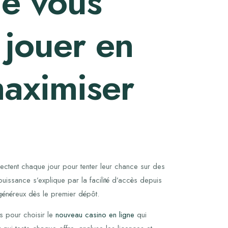
ue vous
 jouer en
maximiser
nectent chaque jour pour tenter leur chance sur des
puissance s’explique par la facilité d’accès depuis
 généreux dès le premier dépôt.
es pour choisir le
nouveau casino en ligne
qui