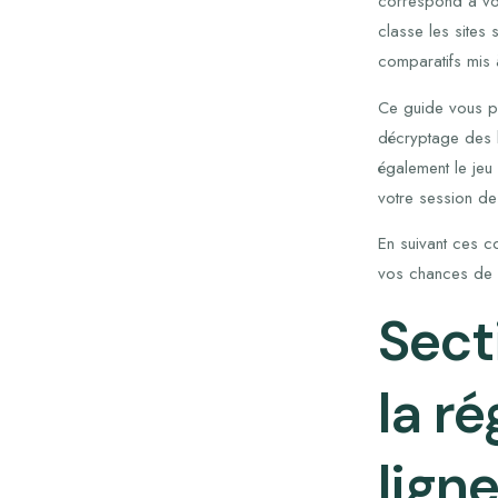
correspond à vos
classe les sites
comparatifs mis 
Ce guide vous pr
décryptage des b
également le jeu
votre session de
En suivant ces c
vos chances de g
Sect
la r
lign