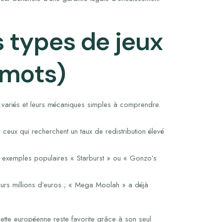
s types de jeux
 mots)
s variés et leurs mécaniques simples à comprendre.
ceux qui recherchent un taux de redistribution élevé
 ; exemples populaires « Starburst » ou « Gonzo’s
eurs millions d’euros ; « Mega Moolah » a déjà
lette européenne reste favorite grâce à son seul