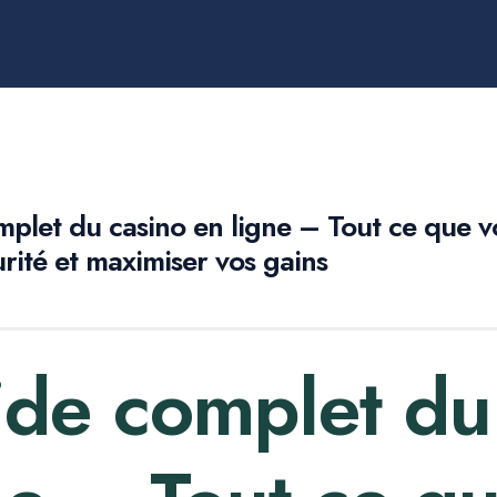
plet du casino en ligne – Tout ce que v
urité et maximiser vos gains
de complet du