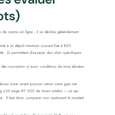
ots)
de casino en ligne ; il se décline généralement
nné à un dépôt minimum souvent fixé à €20 .
té ; ils permettent d’essayer des slots spécifiques
s dès inscription ») avec conditions de mise élevées
devez miser avant pouvoir retirer votre gain net
ng ×35 exige €7 000 de mises totales – ce qui
vée . Il faut donc comparer non seulement le montant