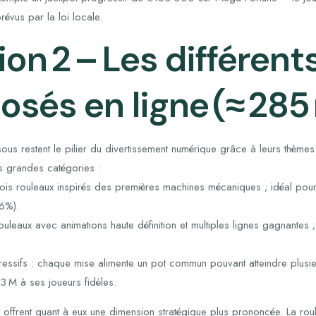
révus par la loi locale.
ion 2 – Les différent
osés en ligne (≈ 285
ous restent le pilier du divertissement numérique grâce à leurs thème
is grandes catégories :
rois rouleaux inspirés des premières machines mécaniques ; idéal pour 
6%).
ouleaux avec animations haute définition et multiples lignes gagnantes
essifs : chaque mise alimente un pot commun pouvant atteindre plusi
3 M à ses joueurs fidèles.
e offrent quant à eux une dimension stratégique plus prononcée. La rou