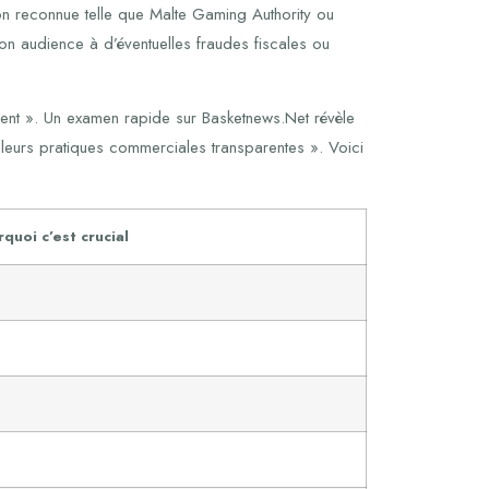
ction reconnue telle que Malte Gaming Authority ou
son audience à d’éventuelles fraudes fiscales ou
client ». Un examen rapide sur Basketnews.Net révèle
à leurs pratiques commerciales transparentes ». Voici
quoi c’est crucial
g