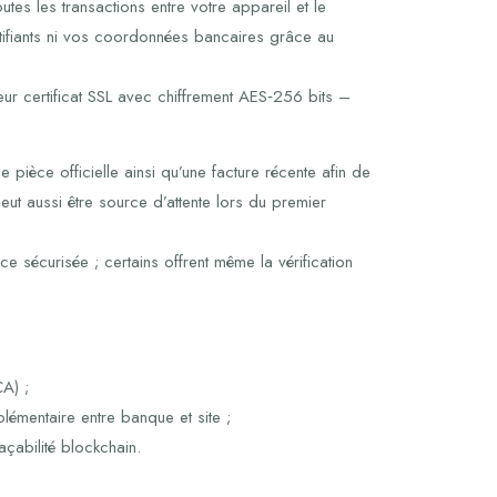
tes les transactions entre votre appareil et le
entifiants ni vos coordonnées bancaires grâce au
ur certificat SSL avec chiffrement AES‑256 bits –
ièce officielle ainsi qu’une facture récente afin de
 peut aussi être source d’attente lors du premier
e sécurisée ; certains offrent même la vérification
A) ;
plémentaire entre banque et site ;
çabilité blockchain.