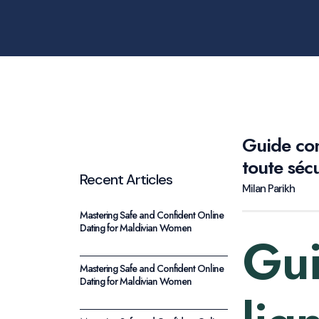
Guide com
toute séc
Recent Articles
Milan Parikh
Mastering Safe and Confident Online
Dating for Maldivian Women
Gui
Mastering Safe and Confident Online
Dating for Maldivian Women