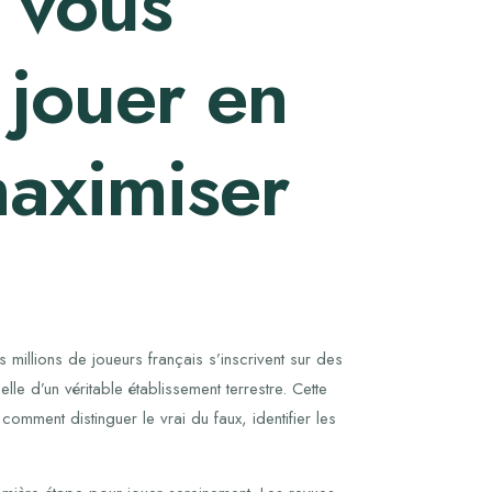
e vous
 jouer en
maximiser
millions de joueurs français s’inscrivent sur des
e d’un véritable établissement terrestre. Cette
omment distinguer le vrai du faux, identifier les