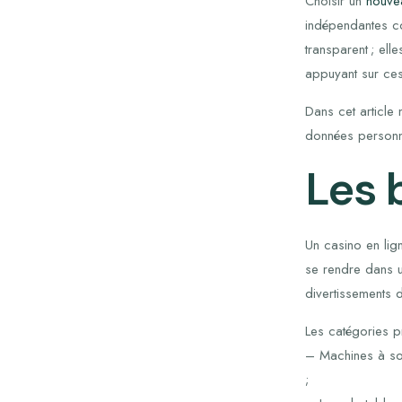
Choisir un
nouve
indépendantes co
transparent ; el
appuyant sur ces
Dans cet article 
données personne
Les 
Un casino en lign
se rendre dans u
divertissements 
Les catégories pr
– Machines à sou
;