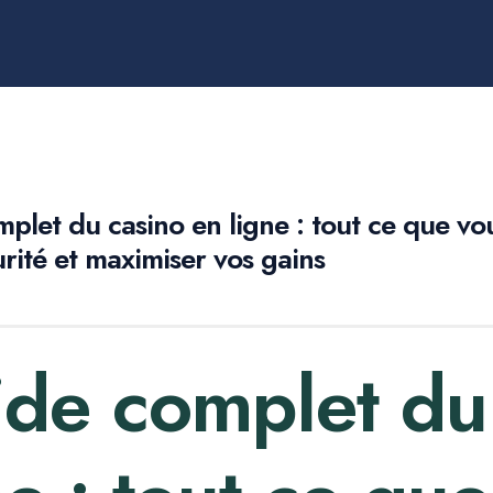
plet du casino en ligne : tout ce que vo
urité et maximiser vos gains
de complet du