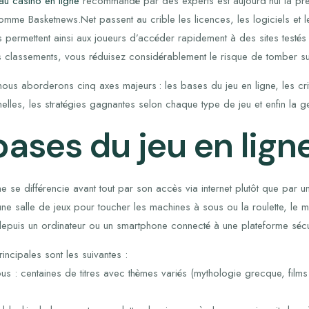
au casino en ligne
recommandé par des experts est aujourd’hui la pre
mme Basketnews.Net passent au crible les licences, les logiciels et le
les permettent ainsi aux joueurs d’accéder rapidement à des sites test
 classements, vous réduisez considérablement le risque de tomber su
nous aborderons cinq axes majeurs : les bases du jeu en ligne, les critè
lles, les stratégies gagnantes selon chaque type de jeu et enfin la 
bases du jeu en lign
e se différencie avant tout par son accès via internet plutôt que par un
ne salle de jeux pour toucher les machines à sous ou la roulette, le
depuis un ordinateur ou un smartphone connecté à une plateforme sécu
incipales sont les suivantes :
s : centaines de titres avec thèmes variés (mythologie grecque, films 