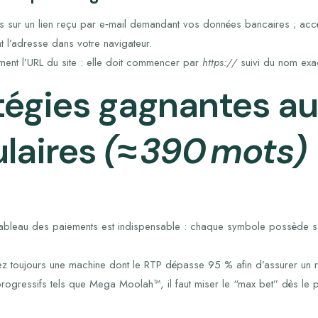
s sur un lien reçu par e‑mail demandant vos données bancaires ; accé
t l’adresse dans votre navigateur.
ement l’URL du site : elle doit commencer par
https://
suivi du nom exac
tégies gagnantes au
laires
(≈ 390 mots)
bleau des paiements est indispensable : chaque symbole possède sa 
sez toujours une machine dont le RTP dépasse 95 % afin d’assurer un 
progressifs tels que Mega Moolah™, il faut miser le “max bet” dès le 