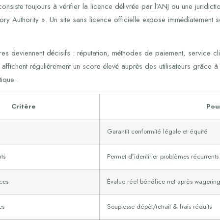
 consiste toujours à vérifier la licence délivrée par l’ANJ ou une juridi
tory Authority ». Un site sans licence officielle expose immédiatement 
tères deviennent décisifs : réputation, méthodes de paiement, service 
 affichent régulièrement un score élevé auprès des utilisateurs grâce 
tique :
Critère
Pour
Garantit conformité légale et équité
ts
Permet d’identifier problèmes récurrents
ces
Évalue réel bénéfice net après wagerin
es
Souplesse dépôt/retrait & frais réduits