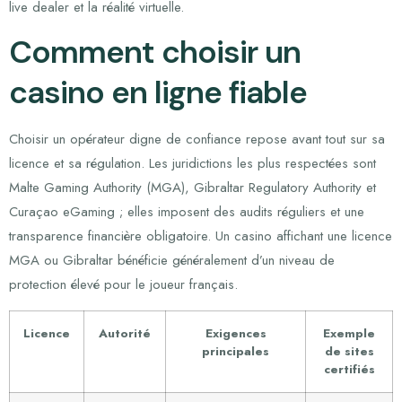
live dealer et la réalité virtuelle.
Comment choisir un
casino en ligne fiable
Choisir un opérateur digne de confiance repose avant tout sur sa
licence et sa régulation. Les juridictions les plus respectées sont
Malte Gaming Authority (MGA), Gibraltar Regulatory Authority et
Curaçao eGaming ; elles imposent des audits réguliers et une
transparence financière obligatoire. Un casino affichant une licence
MGA ou Gibraltar bénéficie généralement d’un niveau de
protection élevé pour le joueur français.
Licence
Autorité
Exigences
Exemple
principales
de sites
certifiés