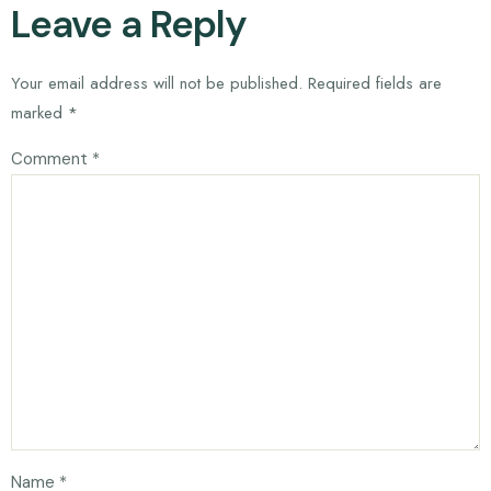
Leave a Reply
Your email address will not be published.
Required fields are
marked
*
Comment
*
Name
*