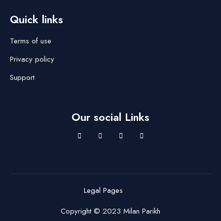
Quick links
Terms of use
Privacy policy
Support
Our social Links
Legal Pages
Copyright © 2023 Milan Parikh