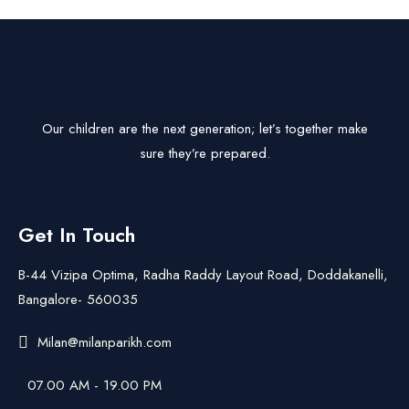
Our children are the next generation; let’s together make
sure they’re prepared.
Get In Touch
B-44 Vizipa Optima, Radha Raddy Layout Road, Doddakanelli,
Bangalore- 560035
Milan@milanparikh.com
07.00 AM - 19.00 PM