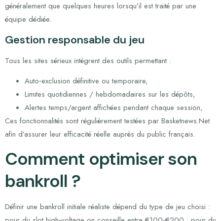
généralement que quelques heures lorsqu’il est traité par une
équipe dédiée.
Gestion responsable du jeu
Tous les sites sérieux intègrent des outils permettant :
Auto‑exclusion définitive ou temporaire,
Limites quotidiennes / hebdomadaires sur les dépôts,
Alertes temps/argent affichées pendant chaque session,
Ces fonctionnalités sont régulièrement testées par Basketnews.Net
afin d’assurer leur efficacité réelle auprès du public français.
Comment optimiser son
bankroll ?
Définir une bankroll initiale réaliste dépend du type de jeu choisi :
pour du slot high‑voltage on conseille entre €100‑€200 ; pour du