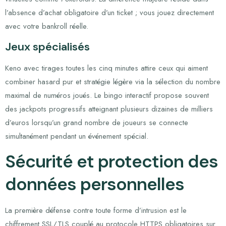
l’absence d’achat obligatoire d’un ticket ; vous jouez directement
avec votre bankroll réelle.
Jeux spécialisés
Keno avec tirages toutes les cinq minutes attire ceux qui aiment
combiner hasard pur et stratégie légère via la sélection du nombre
maximal de numéros joués. Le bingo interactif propose souvent
des jackpots progressifs atteignant plusieurs dizaines de milliers
d’euros lorsqu’un grand nombre de joueurs se connecte
simultanément pendant un événement spécial.
Sécurité et protection des
données personnelles
La première défense contre toute forme d’intrusion est le
chiffrement SSL/TLS couplé au protocole HTTPS obligatoires sur