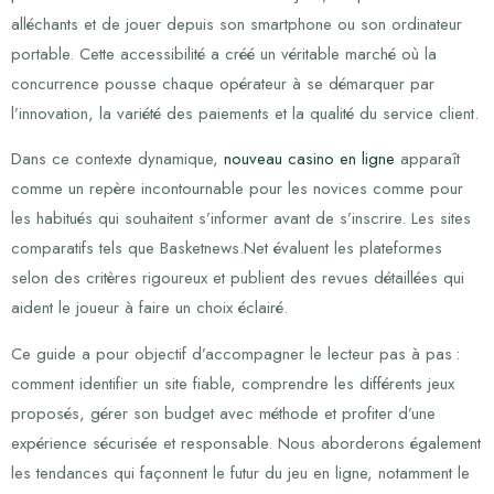
alléchants et de jouer depuis son smartphone ou son ordinateur
portable. Cette accessibilité a créé un véritable marché où la
concurrence pousse chaque opérateur à se démarquer par
l’innovation, la variété des paiements et la qualité du service client.
Dans ce contexte dynamique,
nouveau casino en ligne
apparaît
comme un repère incontournable pour les novices comme pour
les habitués qui souhaitent s’informer avant de s’inscrire. Les sites
comparatifs tels que Basketnews.Net évaluent les plateformes
selon des critères rigoureux et publient des revues détaillées qui
aident le joueur à faire un choix éclairé.
Ce guide a pour objectif d’accompagner le lecteur pas à pas :
comment identifier un site fiable, comprendre les différents jeux
proposés, gérer son budget avec méthode et profiter d’une
expérience sécurisée et responsable. Nous aborderons également
les tendances qui façonnent le futur du jeu en ligne, notamment le