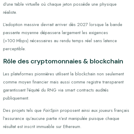
d’une table virtuelle où chaque jeton possède une physique
réaliste.
L’adoption massive devrait arriver dès 2027 lorsque la bande
passante moyenne dépassera largement les exigences
(>100 Mbps) nécessaires au rendu temps réel sans latence
perceptible.
Rôle des cryptomonnaies & blockchain
Les plateformes pionnières utilisent la blockchain non seulement
comme moyen financier mais aussi comme registre transparent
garantissant l’équité du RNG via smart contracts audités
publiquement.
Des projets tels que
FairSpin
proposent ainsi aux joueurs français
l’assurance qu’aucune partie n’est manipulée puisque chaque
résultat est inscrit immuable sur Ethereum.