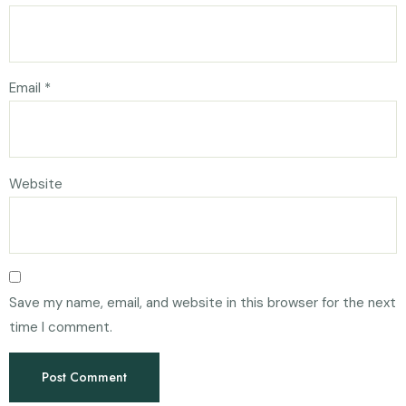
Email
*
Website
Save my name, email, and website in this browser for the next
time I comment.