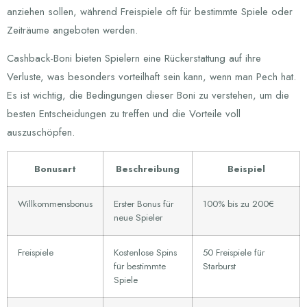
anziehen sollen, während Freispiele oft für bestimmte Spiele oder
Zeiträume angeboten werden.
Cashback-Boni bieten Spielern eine Rückerstattung auf ihre
Verluste, was besonders vorteilhaft sein kann, wenn man Pech hat.
Es ist wichtig, die Bedingungen dieser Boni zu verstehen, um die
besten Entscheidungen zu treffen und die Vorteile voll
auszuschöpfen.
Bonusart
Beschreibung
Beispiel
Willkommensbonus
Erster Bonus für
100% bis zu 200€
neue Spieler
Freispiele
Kostenlose Spins
50 Freispiele für
für bestimmte
Starburst
Spiele