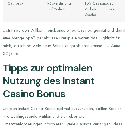
Cashback
Rückerstattung
10% Cashback auf
auf Verluste
Verluste der letzten
Woche
„Ich habe den Willkommensbonus eines Casinos genutzt und damit
eine Menge Spaß gehabt. Die Freispiele waren das Highlight für
mich, da ich so viele neue Spiele ausprobieren konnte.“ – Anna,
32 Jahre.
Tipps zur optimalen
Nutzung des Instant
Casino Bonus
Um den Instant Casino Bonus optimal auszunutzen, sollten Spieler
ihre Lieblingsspiele wählen und sich über die
Umsatzanforderungen informieren. Viele Casinos verlangen, dass