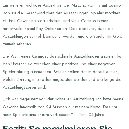
Ein weiterer wichtiger Aspekt bei der Nutzung von Instant Casino
Boni ist die Geschwindigkeit der Auszahlungen. Spieler möchten
oft ihre Gewinne sofort erhalten, und viele Casinos bieten
mittlerweile Instant Pay Optionen an. Dies bedeutet, dass die
Auszahlungen schnell bearbeitet werden und die Spieler ihr Geld
zeitnah erhalten.
Die Wahl eines Casinos, das schnelle Auszahlungen anbietet, kann
den Unterschied zwischen einer positiven und einer negativen
Spielerfahrung ausmachen. Spieler sollten daher darauf achten,
welche Zahlungsmethoden angeboten werden und wie lange die
Auszahlungszeiten sind.
„Ich war begeistert von der schnellen Auszahlung. Ich hatte meine
Gewinne innerhalb von 24 Stunden auf meinem Konto. Das hat
mein Spielerlebnis enorm verbessert.“ – Tim, 34 Jahre.