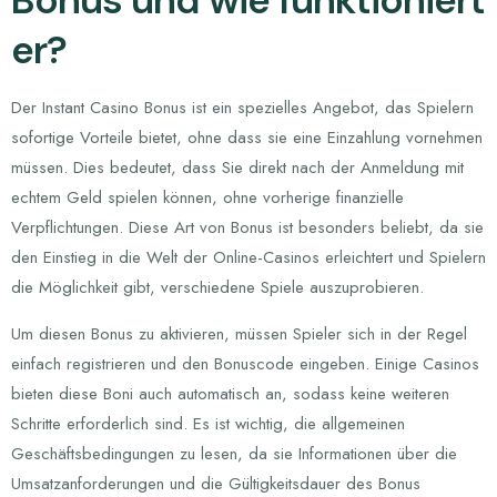
Bonus und wie funktioniert
er?
Der Instant Casino Bonus ist ein spezielles Angebot, das Spielern
sofortige Vorteile bietet, ohne dass sie eine Einzahlung vornehmen
müssen. Dies bedeutet, dass Sie direkt nach der Anmeldung mit
echtem Geld spielen können, ohne vorherige finanzielle
Verpflichtungen. Diese Art von Bonus ist besonders beliebt, da sie
den Einstieg in die Welt der Online-Casinos erleichtert und Spielern
die Möglichkeit gibt, verschiedene Spiele auszuprobieren.
Um diesen Bonus zu aktivieren, müssen Spieler sich in der Regel
einfach registrieren und den Bonuscode eingeben. Einige Casinos
bieten diese Boni auch automatisch an, sodass keine weiteren
Schritte erforderlich sind. Es ist wichtig, die allgemeinen
Geschäftsbedingungen zu lesen, da sie Informationen über die
Umsatzanforderungen und die Gültigkeitsdauer des Bonus