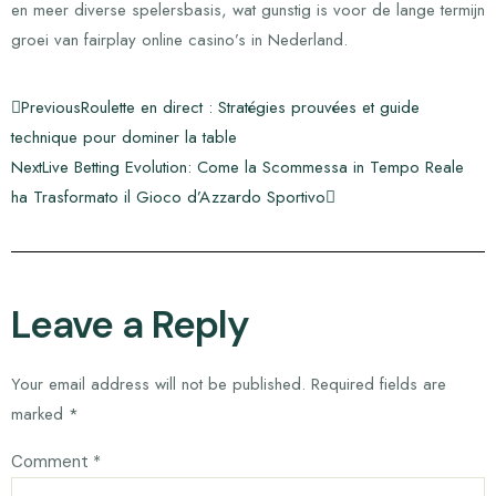
en meer diverse spelersbasis, wat gunstig is voor de lange termijn
groei van fairplay online casino’s in Nederland.
Previous
Roulette en direct : Stratégies prouvées et guide
technique pour dominer la table
Next
Live Betting Evolution: Come la Scommessa in Tempo Reale
ha Trasformato il Gioco d’Azzardo Sportivo
Leave a Reply
Your email address will not be published.
Required fields are
marked
*
Comment
*