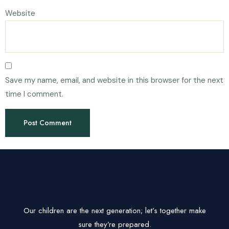
Website
Save my name, email, and website in this browser for the next
time I comment.
Our children are the next generation; let’s together make
sure they’re prepared.