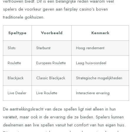
vertrouwen biedt. Dit is een belangrijke reden waarom veel
spelers de voorkeur geven aan fairplay casino’s boven
traditionele gokhuizen.
Speltype
Voorbeeld
Kenmerk
Slots
Starburst
Hoog rendement
Roulette
Europees Roulette
Laag huisvoordeel
Blackjack
Classic Blackjack
Strategische mogelijkheden
Live Dealer
Live Roulette
Interactieve ervaring
De aantrekkingskracht van deze spellen ligt niet alleen in hun
variëteit, maar ook in de ervaring die ze bieden. Spelers kunnen
deelnemen aan live spellen vanuit het comfort van hun eigen huis.