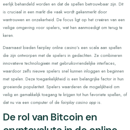
eerlijk behandeld worden en dat de spellen betrouwbaar zijn. Dit
is cruciaal in een markt die vaak wordt gekenmerkt door
wantrouwen en onzekerheid. De focus ligt op het creëren van een
veilige omgeving voor spelers, wat hen aanmoedigt om terug te
keren.
Daarnaast bieden fairplay online casino’s een scala aan spellen
die zijn ontworpen met de spelers in gedachten. Ze combineren
innovatieve technologieën met gebruiksvriendelijke interfaces,
waardoor zelfs nieuwe spelers snel kunnen inloggen en beginnen
met spelen. Deze toegankelijkheid is een belangrijke factor in hun
groeiende populariteit. Spelers waarderen de mogelijkheid om
veilig en gemakkelijk toegang te krijgen tot hun favoriete spellen, of
dat nu via een computer of de
fairplay casino app
is.
De rol van Bitcoin en