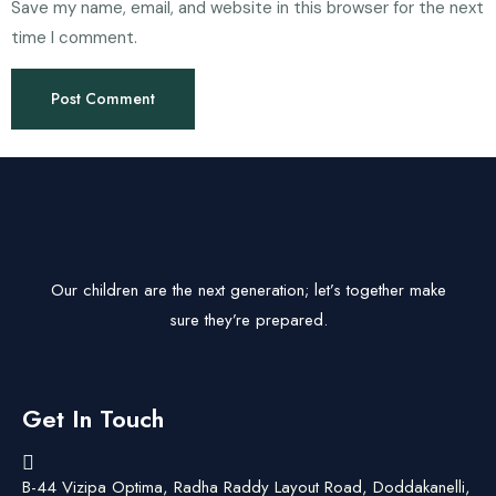
Save my name, email, and website in this browser for the next
time I comment.
Our children are the next generation; let’s together make
sure they’re prepared.
Get In Touch
B-44 Vizipa Optima, Radha Raddy Layout Road, Doddakanelli,