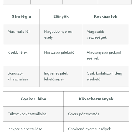
Stratégia
Előnyök
Kockázatok
Maximális tét
Nagyobb nyerési
Magasabb
esély
veszteségek
Kisebb tétek
Hosszabb játékidő
Alacsonyabb jackpot
esélyek
Bónuszok
Ingyenes játék
Csak korlátozott ideig
kihasználása
lehetőségek
elérhető
Gyakori hiba
Következmények
Túlzott kockázatvállalás
Gyors pénzvesztés
Jackpot alábecsülése
Csökkenő nyerési esélyek