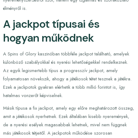
nyereményszerzésről szól, hanem egy izgalmas és szórakoztató
élményről is.
A jackpot típusai és
hogyan működnek
A Spins of Glory kaszinóban többféle jackpot található, amelyek
különböző szabályokkal és nyerési lehetőségekkel rendelkeznek.
Az egyik legismertebb típus a progresszív jackpot, amely
folyamatosan növekszik, ahogy a játékosok tétet tesznek a játékra.
Ezek a jackpotok gyakran elérhetik a több millió forintot is, így
hatalmas vonzerőt képviselnek.
Másik típusa a fix jackpot, amely egy előre meghatározott összeg,
amit a játékosok nyerhetnek. Ezek általában kisebb nyeremények,
de a nyerési esélyek magasabbak lehetnek, mivel nem függnek
más játékosok tétjeitől. A jackpotok működése szorosan