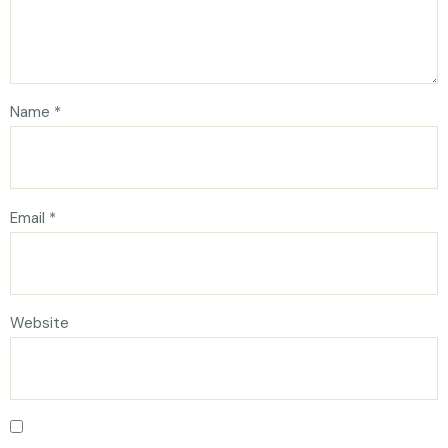
Name
*
Email
*
Website