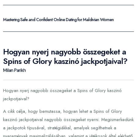
Mastering Safe and Confident Online Dating for Maldivian Women
Hogyan nyerj nagyobb összegeket a
Spins of Glory kaszinó jackpotjaival?
Milan Parikh
Hogyan nyerj nagyobb összegeket a Spins of Glory kaszinó
jackpotjaival?
A cikk célja, hogy bemutassa, hogyan lehet a Spins of Glory
kaszinó jackpotjaival nagyobb összegeket nyerni. Megismerkedünk
a jackpotok típusával, stratégiákkal, amelyek segíthetnek a
nyeremények maximalizálásában, valamint a játékosok által elérhető