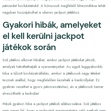
pénzedet kockáztatnád. A bónuszok megfelelő kihasználása tehát
nagyban hozzájárulhat a sikeres jackpot játékhoz.
Gyakori hibák, amelyeket
el kell kerülni jackpot
játékok során
Sok játékos elkövet hibákat, amikor jackpot játékokat játszik,
amelyek hátráltathatják a nyereményeket. Az egyik leggyakoribb
hiba a túlzott kockázatvállalás, amikor a játékosok nagy téteket
tesznek anélkül, hogy megfelelően kezelnék a bankrolljukat. Ez
gyakran vezethet a gyors pénzvesztéshez, és a játékosok hamar
elveszíthetik a kedvüket.
Másik gyakori hiba a jackpot játékok alábecsülése. Sok játékos
nem ismeri fel, hogy a jackpotok megnyerésére való esélyek nem