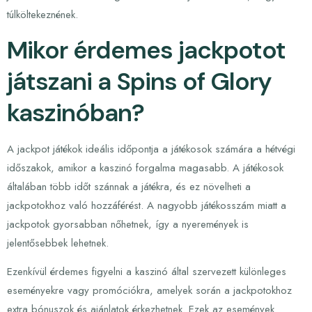
túlköltekeznének.
Mikor érdemes jackpotot
játszani a Spins of Glory
kaszinóban?
A jackpot játékok ideális időpontja a játékosok számára a hétvégi
időszakok, amikor a kaszinó forgalma magasabb. A játékosok
általában több időt szánnak a játékra, és ez növelheti a
jackpotokhoz való hozzáférést. A nagyobb játékosszám miatt a
jackpotok gyorsabban nőhetnek, így a nyeremények is
jelentősebbek lehetnek.
Ezenkívül érdemes figyelni a kaszinó által szervezett különleges
eseményekre vagy promóciókra, amelyek során a jackpotokhoz
extra bónuszok és ajánlatok érkezhetnek. Ezek az események