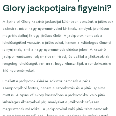
Glory jackpotjaira figyelni?
A Spins of Glory kaszinó jackpotjai különösen vonzóak a játékosok
számára, mivel nagy nyereményeket kínálnak, amelyek jelentősen
megváltoztathatják egy játékos életét. A jackpotok nemcsak a
lehetőségükkel vonzzák a játékosokat, hanem a különleges élményt
is nyújtanak, amit a nagy nyeremények elérése jelent. A kaszinó
jackpot rendszere folyamatosan frissül, és ezáltal a játékosoknak
rengeteg lehetőségük van arra, hogy kihasználják a rendelkezésre
álló nyereményeket.
Emellett a jackpotok elérése sokszor nemcsak a pénz
szempontjából fontos, hanem a szórakozás és a játék izgalma
miatt is. A Spins of Glory kaszinóban a jackpotokkal való játék
különleges élményekkel jár, amelyeket a játékosok szívesen
megosztanak másokkal. A jackpotokkal való játék tehát nemcsak