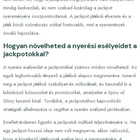
mindig kedvezőek, és nem szabad kizárólag a jackpot
nyereményére összpontosítaniuk. A jackpot játékok élvezete és a
játék körüli szórakozás sokkal fontosabb, mint a nyeremények
öncélú hajszolása.
Hogyan növelheted a nyerési esélyeidet a
jackpotokkal?
A nyerési esélyeidet a jackpotokkal számos módon növelheted. Az
egyik legfontosabb tényező a játékok alapos megismerése. Ismerd
meg a jackpot játékok szabályait és működését, és használd ki a
különböző bónuszokat és promóciókat, amelyeket a Spins of
Glory kaszinó kínál. Továbbá, a jackpotokhoz kapcsolódó
stratégiák alkalmazása is segíthet a nyerési esélyeid javításában.
Emellett érdemes figyelni a jackpotok múltbeli teljesítményére is. Ha
egy jackpot hosszú ideje nem volt megnyerve, akkor valószínű,
hogy a következő játékosnak esélye lesz a megnyerésére. A