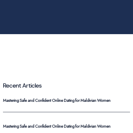
Recent Articles
Mastering Safe and Confident Online Dating for Maldivian Women
Mastering Safe and Confident Online Dating for Maldivian Women