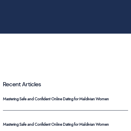
Recent Articles
Mastering Safe and Confident Online Dating for Maldivian Women
Mastering Safe and Confident Online Dating for Maldivian Women