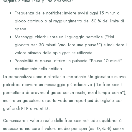
seguire alcune linee guida operative:
Frequenza delle notifiche: inviare avvisi ogni 15 minuti di
gioco continuo o al raggiungimento del 50 % del limite di
spesa.
Messaggi chiari: usare un linguaggio semplice (“Hai
giocato per 30 minuti. Vuoi fare una pausa?”) e includere il
valore stimato delle spin gratuite utilizzate.
Possibilità di pausa: offrire un pulsante “Pausa 10 minuti”
direttamente nella notifica.
La personalizzazione è altrettanto importante. Un giocatore nuovo
potrebbe ricevere un messaggio più educativo (“Le free spin ti
permettono di provare il gioco senza rischi, ma il tempo conta”),
mentre un giocatore esperto vede un report più dettagliato con
grafici di RTP e volatilità.
Comunicare il valore reale delle free spin richiede equilibrio: è
necessario indicare il valore medio per spin (es. 0,45 €) senza