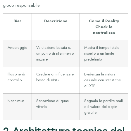
gioco responsabile.
Bias
Descrizione
Come il Reality
Check lo
neutralizza
Ancoraggio
Valutazione basata su
Mostra il tempo totale
un punto di riferimento
rispetto a un limite
iniziale
predefinito
Illusione di
Credere di influenzare
Evidenzia la natura
controllo
l’esito di RNG
casuale con statistiche
di RTP
Near‑miss
Sensazione di quasi
Segnala le perdite reali
vittoria
e il valore delle spin
gratuite