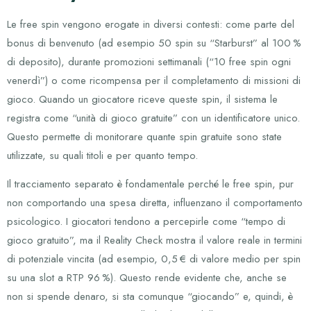
Le free spin vengono erogate in diversi contesti: come parte del
bonus di benvenuto (ad esempio 50 spin su “Starburst” al 100 %
di deposito), durante promozioni settimanali (“10 free spin ogni
venerdì”) o come ricompensa per il completamento di missioni di
gioco. Quando un giocatore riceve queste spin, il sistema le
registra come “unità di gioco gratuite” con un identificatore unico.
Questo permette di monitorare quante spin gratuite sono state
utilizzate, su quali titoli e per quanto tempo.
Il tracciamento separato è fondamentale perché le free spin, pur
non comportando una spesa diretta, influenzano il comportamento
psicologico. I giocatori tendono a percepirle come “tempo di
gioco gratuito”, ma il Reality Check mostra il valore reale in termini
di potenziale vincita (ad esempio, 0,5 € di valore medio per spin
su una slot a RTP 96 %). Questo rende evidente che, anche se
non si spende denaro, si sta comunque “giocando” e, quindi, è