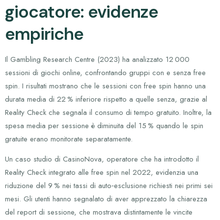
giocatore: evidenze
empiriche
Il Gambling Research Centre (2023) ha analizzato 12 000
sessioni di giochi online, confrontando gruppi con e senza free
spin. I risultati mostrano che le sessioni con free spin hanno una
durata media di 22 % inferiore rispetto a quelle senza, grazie al
Reality Check che segnala il consumo di tempo gratuito. Inoltre, la
spesa media per sessione è diminuita del 15 % quando le spin
gratuite erano monitorate separatamente.
Un caso studio di CasinoNova, operatore che ha introdotto il
Reality Check integrato alle free spin nel 2022, evidenzia una
riduzione del 9 % nei tassi di auto‑esclusione richiesti nei primi sei
mesi. Gli utenti hanno segnalato di aver apprezzato la chiarezza
del report di sessione, che mostrava distintamente le vincite