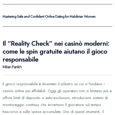
Mastering Safe and Confident Online Dating for Maldivian Women
Il “Reality Check” nei casinò moderni:
come le spin gratuite aiutano il gioco
responsabile
Milan Parikh
Il gioco responsabile è diventato il pilastro su cui si fondano i
casinò online più affidabili. Oggi gli operatori non si limitano più a
offrire limiti di deposito o auto‑esclusioni; introducono sistemi di
monitoraggio continuo che avvertono il giocatore sul tempo
trascorso e sulle spese accumulate. Uno di questi strumenti, il