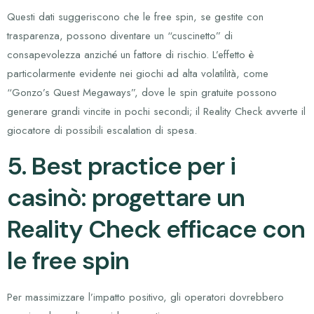
Questi dati suggeriscono che le free spin, se gestite con
trasparenza, possono diventare un “cuscinetto” di
consapevolezza anziché un fattore di rischio. L’effetto è
particolarmente evidente nei giochi ad alta volatilità, come
“Gonzo’s Quest Megaways”, dove le spin gratuite possono
generare grandi vincite in pochi secondi; il Reality Check avverte il
giocatore di possibili escalation di spesa.
5. Best practice per i
casinò: progettare un
Reality Check efficace con
le free spin
Per massimizzare l’impatto positivo, gli operatori dovrebbero