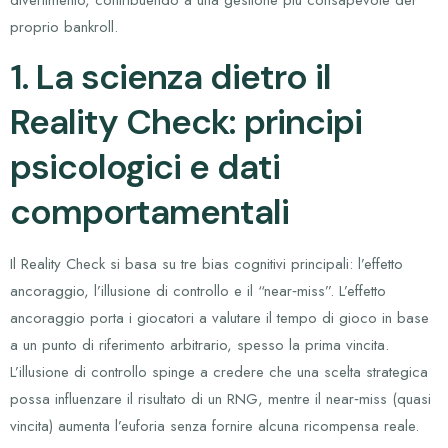
proprio bankroll.
1. La scienza dietro il
Reality Check: principi
psicologici e dati
comportamentali
Il Reality Check si basa su tre bias cognitivi principali: l’effetto
ancoraggio, l’illusione di controllo e il “near‑miss”. L’effetto
ancoraggio porta i giocatori a valutare il tempo di gioco in base
a un punto di riferimento arbitrario, spesso la prima vincita.
L’illusione di controllo spinge a credere che una scelta strategica
possa influenzare il risultato di un RNG, mentre il near‑miss (quasi
vincita) aumenta l’euforia senza fornire alcuna ricompensa reale.