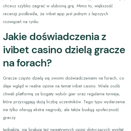
chcesz szybko zagrać w ulubioną grę. Mimo to, większość
recenzji podkreśla, że ivibet app jest jednym z lepszych
rozwiązań na rynku.
Jakie doświadczenia z
ivibet casino dzielą gracze
na forach?
Gracze często dzielą się swoimi doświadczeniami na forach, co
daje wgląd w realne opinie na temat ivibet casino. Wiele osób
chwali platformę za bogaty wybór gier oraz regularne turnieje,
które przyciągają dużą liczbę uczestników. Tego typu wydarzenia
nie tylko oferują ekstra nagrody, ale także budują społeczność
graczy.
Jednakże, nie brakuje też negatywnych opinii dotyczących wypłat.