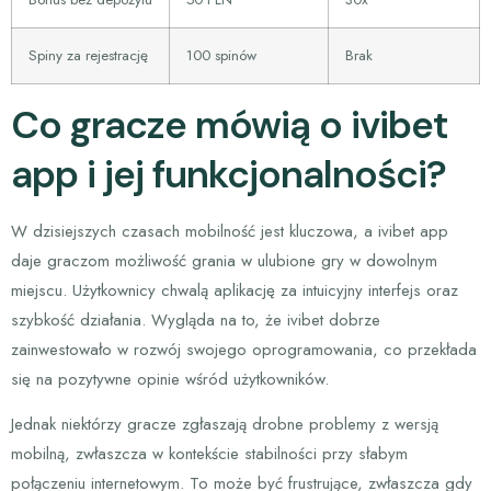
Spiny za rejestrację
100 spinów
Brak
Co gracze mówią o ivibet
app i jej funkcjonalności?
W dzisiejszych czasach mobilność jest kluczowa, a ivibet app
daje graczom możliwość grania w ulubione gry w dowolnym
miejscu. Użytkownicy chwalą aplikację za intuicyjny interfejs oraz
szybkość działania. Wygląda na to, że ivibet dobrze
zainwestowało w rozwój swojego oprogramowania, co przekłada
się na pozytywne opinie wśród użytkowników.
Jednak niektórzy gracze zgłaszają drobne problemy z wersją
mobilną, zwłaszcza w kontekście stabilności przy słabym
połączeniu internetowym. To może być frustrujące, zwłaszcza gdy