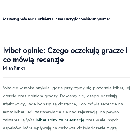
Mastering Safe and Confident Online Dating for Maldivian Women
Ivibet opinie: Czego oczekują gracze i
co mówią recenzje
Milan Parikh
Witajcie w moim artykule, gdzie przyjrzymy się platformie ivibet, jej
ofercie oraz opiniom graczy. Dowiemy się, czego oczekują
użytkownicy, jakie bonusy są dostępne, i co mówią recenzje na
temat ivibet. Jeśli zastanawiacie się nad rejestracją, na pewno
zainteresują Was
ivibet spiny za rejestrację
oraz wiele innych
aspektów, które wpływają na całkowite doświadczenie z grą.