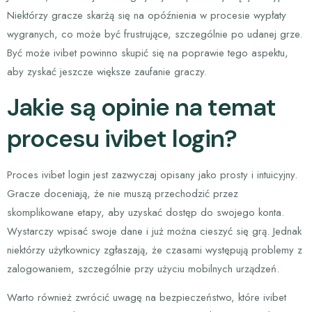
Niektórzy gracze skarżą się na opóźnienia w procesie wypłaty
wygranych, co może być frustrujące, szczególnie po udanej grze.
Być może ivibet powinno skupić się na poprawie tego aspektu,
aby zyskać jeszcze większe zaufanie graczy.
Jakie są opinie na temat
procesu ivibet login?
Proces ivibet login jest zazwyczaj opisany jako prosty i intuicyjny.
Gracze doceniają, że nie muszą przechodzić przez
skomplikowane etapy, aby uzyskać dostęp do swojego konta.
Wystarczy wpisać swoje dane i już można cieszyć się grą. Jednak
niektórzy użytkownicy zgłaszają, że czasami występują problemy z
zalogowaniem, szczególnie przy użyciu mobilnych urządzeń.
Warto również zwrócić uwagę na bezpieczeństwo, które ivibet