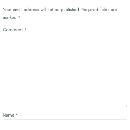
Your email address will not be published.
Required fields are
marked
*
Comment
*
Name
*