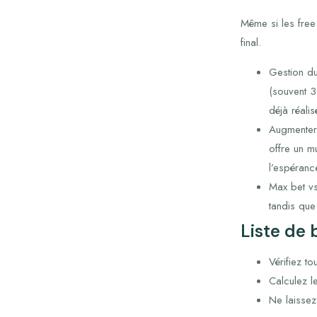
Même si les free
final.
Gestion du
(souvent 3
déjà réalis
Augmenter 
offre un m
l’espéranc
Max bet vs.
tandis que
Liste de 
Vérifiez t
Calculez l
Ne laissez