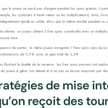
 que le joueur ne perd pas d’argent pendant les spins gratuits, il peu
xemple, les symboles à haute valeur ou les multiplicateurs). Ainsi, lo
 intégralement ajouté au solde, alors que le même résultat pendant un s
s élevés : un joueur obtient 3 free spins consécutifs avec un multiplic
ucune mise.
uence de pertes : le même joueur enregistre 7 free spins sans aucun 
combinaisons de 0,5 €, pour un gain total de 3,5 €.
 illustrent la dualité de la variance : les free spins peuvent soit explo
 du joueur à gérer son attente et à ne pas se laisser emporter par de
tratégies de mise int
qu’on reçoit des tour