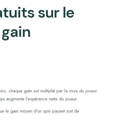
tuits sur le
 gain
spins, chaque gain est multiplié par la mise du joueur.
 qui augmente l’espérance nette du joueur.
e le gain moyen d’un spin payant soit de