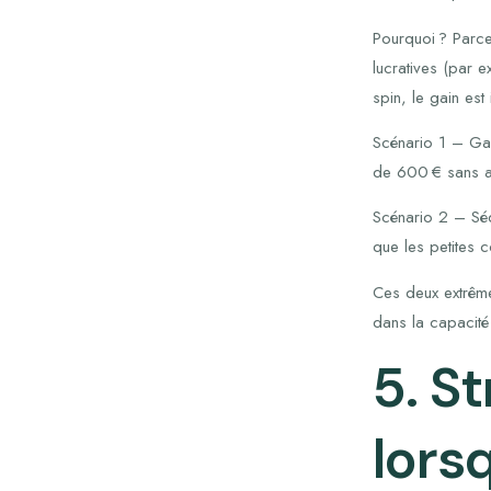
Pourquoi ? Parce
lucratives (par e
spin, le gain est
Scénario 1 – Gain
de 600 € sans a
Scénario 2 – Séq
que les petites 
Ces deux extrêmes
dans la capacité
5. S
lors