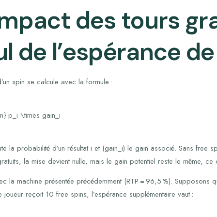
’impact des tours gra
ul de l’espérance de
’un spin se calcule avec la formule :
n} p_i \times gain_i
te la probabilité d’un résultat i et (gain_i) le gain associé. Sans free 
atuits, la mise devient nulle, mais le gain potentiel reste le même, ce
avec la machine présentée précédemment (RTP = 96,5 %). Supposons qu
e joueur reçoit 10 free spins, l’espérance supplémentaire vaut :