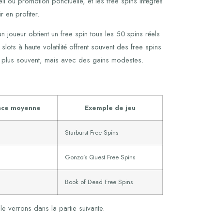
l ou promotion ponctuelle, et les free spins intégrés
 en profiter.
n joueur obtient un free spin tous les 50 spins réels
 slots à haute volatilité offrent souvent des free spins
nt plus souvent, mais avec des gains modestes.
nce moyenne
Exemple de jeu
Starburst Free Spins
Gonzo’s Quest Free Spins
Book of Dead Free Spins
e verrons dans la partie suivante.