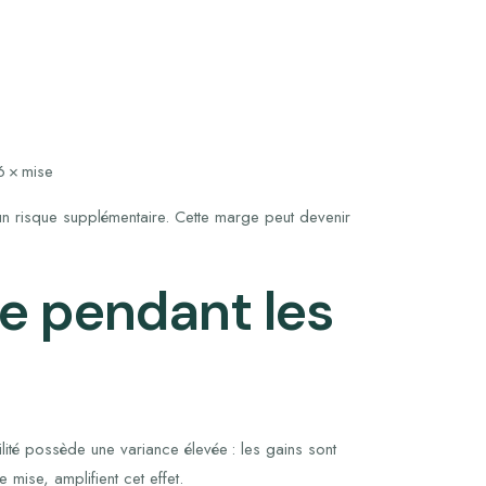
6 × mise
un risque supplémentaire. Cette marge peut devenir
ue pendant les
ilité possède une variance élevée : les gains sont
 mise, amplifient cet effet.