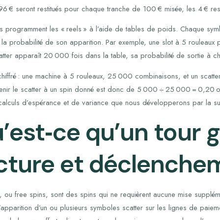
6 € seront restitués pour chaque tranche de 100 € misée, les 4 € rest
 programment les « reels » à l’aide de tables de poids. Chaque sym
 la probabilité de son apparition. Par exemple, une slot à 5 roulea
atter apparaît 20 000 fois dans la table, sa probabilité de sortie à 
hiffré : une machine à 5 rouleaux, 25 000 combinaisons, et un scat
tenir le scatter à un spin donné est donc de 5 000 ÷ 25 000 = 0,20 
calculs d’espérance et de variance que nous développerons par la sui
u’est‑ce qu’un tour g
cture et déclenche
s, ou free spins, sont des spins qui ne requièrent aucune mise supplém
’apparition d’un ou plusieurs symboles scatter sur les lignes de paieme