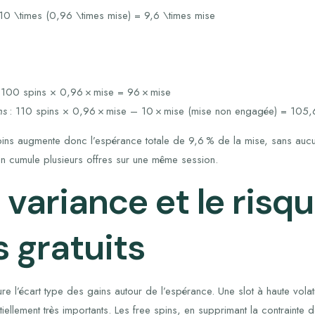
= 10 \times (0,96 \times mise) = 9,6 \times mise
 100 spins × 0,96 × mise = 96 × mise
ns
: 110 spins × 0,96 × mise – 10 × mise (mise non engagée) = 105,
spins augmente donc l’espérance totale de 9,6 % de la mise, sans auc
on cumule plusieurs offres sur une même session.
a variance et le risq
s gratuits
e l’écart type des gains autour de l’espérance. Une slot à haute volat
iellement très importants. Les free spins, en supprimant la contrainte de