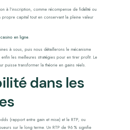
tion à l’inscription, comme récompense de fidélité ou
 propre capital tout en conservant la pleine valeur
e
casino en ligne
.
nes à sous, puis nous détaillerons le mécanisme
enfin les meilleures stratégies pour en tirer profit. Le
ur puisse transformer la théorie en gains réels.
ilité dans les
les
odds (rapport entre gain et mise) et le RTP, ou
joueurs sur le long terme. Un RTP de 96 % signifie