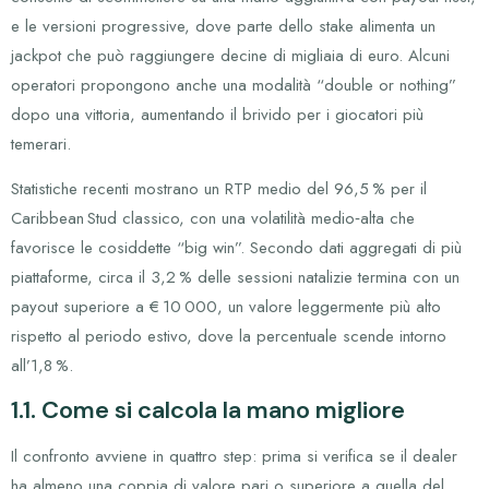
e le versioni progressive, dove parte dello stake alimenta un
jackpot che può raggiungere decine di migliaia di euro. Alcuni
operatori propongono anche una modalità “double or nothing”
dopo una vittoria, aumentando il brivido per i giocatori più
temerari.
Statistiche recenti mostrano un RTP medio del 96,5 % per il
Caribbean Stud classico, con una volatilità medio‑alta che
favorisce le cosiddette “big win”. Secondo dati aggregati di più
piattaforme, circa il 3,2 % delle sessioni natalizie termina con un
payout superiore a € 10 000, un valore leggermente più alto
rispetto al periodo estivo, dove la percentuale scende intorno
all’1,8 %.
1.1. Come si calcola la mano migliore
Il confronto avviene in quattro step: prima si verifica se il dealer
ha almeno una coppia di valore pari o superiore a quella del