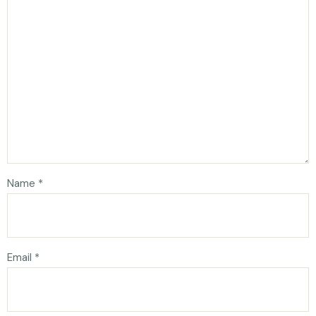
Name
*
Email
*