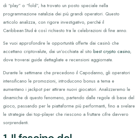
di “play” o “fold”, ha trovato un posto speciale nella
programmazione natalizia dei più grandi operatori. Questo
articolo analizza, con rigore investigativo, perché il
Caribbean Stud è così richiesto tra le celebrazioni di fine anno.
Se vuoi approfondire le opportunità offerte dai casinò che
accettano criptovalute, dai un’occhiata al sito
best crypto casino
,
dove troverai guide dettagliate e recensioni aggiornate.
Durante le settimane che precedono il Capodanno, gli operatori
intensificano le promozioni, introducono bonus a tema e
aumentano i jackpot per attirare nuovi giocatori. Analizzeremo le
dinamiche di questo fenomeno, partendo dalle regole di base del
gioco, passando per le piattaforme più performanti, fino a svelare
le strategie dei top‑player che riescono a fruttare cifre davvero
sorprendenti.