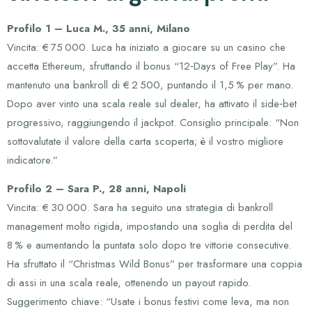
Profilo 1 – Luca M., 35 anni, Milano
Vincita: € 75 000. Luca ha iniziato a giocare su un casino che
accetta Ethereum, sfruttando il bonus “12‑Days of Free Play”. Ha
mantenuto una bankroll di € 2 500, puntando il 1,5 % per mano.
Dopo aver vinto una scala reale sul dealer, ha attivato il side‑bet
progressivo, raggiungendo il jackpot. Consiglio principale: “Non
sottovalutate il valore della carta scoperta; è il vostro migliore
indicatore.”
Profilo 2 – Sara P., 28 anni, Napoli
Vincita: € 30 000. Sara ha seguito una strategia di bankroll
management molto rigida, impostando una soglia di perdita del
8 % e aumentando la puntata solo dopo tre vittorie consecutive.
Ha sfruttato il “Christmas Wild Bonus” per trasformare una coppia
di assi in una scala reale, ottenendo un payout rapido.
Suggerimento chiave: “Usate i bonus festivi come leva, ma non