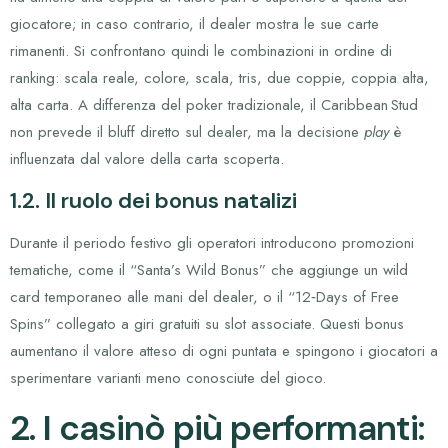
giocatore; in caso contrario, il dealer mostra le sue carte
rimanenti. Si confrontano quindi le combinazioni in ordine di
ranking: scala reale, colore, scala, tris, due coppie, coppia alta,
alta carta. A differenza del poker tradizionale, il Caribbean Stud
non prevede il bluff diretto sul dealer, ma la decisione
play
è
influenzata dal valore della carta scoperta.
1.2. Il ruolo dei bonus natalizi
Durante il periodo festivo gli operatori introducono promozioni
tematiche, come il “Santa’s Wild Bonus” che aggiunge un wild
card temporaneo alle mani del dealer, o il “12‑Days of Free
Spins” collegato a giri gratuiti su slot associate. Questi bonus
aumentano il valore atteso di ogni puntata e spingono i giocatori a
sperimentare varianti meno conosciute del gioco.
2. I casinò più performanti: