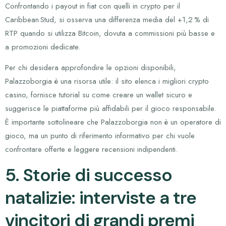
Confrontando i payout in fiat con quelli in crypto per il
Caribbean Stud, si osserva una differenza media del +1,2 % di
RTP quando si utilizza Bitcoin, dovuta a commissioni più basse e
a promozioni dedicate.
Per chi desidera approfondire le opzioni disponibili,
Palazzoborgia è una risorsa utile: il sito elenca i migliori crypto
casino, fornisce tutorial su come creare un wallet sicuro e
suggerisce le piattaforme più affidabili per il gioco responsabile.
È importante sottolineare che Palazzoborgia non è un operatore di
gioco, ma un punto di riferimento informativo per chi vuole
confrontare offerte e leggere recensioni indipendenti.
5. Storie di successo
natalizie: interviste a tre
vincitori di grandi premi