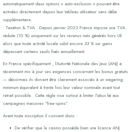
automatiquement deux options « auto‑exclusion » pouvant être
activées directement depuis leur tableau utilisateur sans délai
supplémentaire.
• Taxation & TVA : Depuis janvier 2023 France impose une TVA
réduite (10 %) uniquement sur les revenus nets générés hors UE
alors que toute activité locale subit encore
33 %
sur gains
dépassant certains seuils fixés annuellement.
En France spécifiquement , l’Autorité Nationale des Jeux (ANJ) a
récemment mis à jour ses exigences concernant les bonus gratuits
— désormais ils doivent être clairement associés à un wagering
minimum équivalent à trente fois leur valeur nominale avant tout
retrait possible . Cette règle vise surtout à limiter
l’abus
lié aux
campagnes massives “free‑spins”.
Avant toute inscription il convient donc :
De vérifier que le casino possède bien une licence ANJ