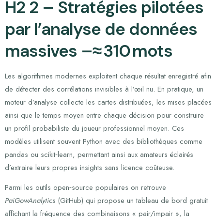
H2 2 – Stratégies pilotées
par l’analyse de données
massives –≈ 310 mots
Les algorithmes modernes exploitent chaque résultat enregistré afin
de détecter des corrélations invisibles à l’œil nu. En pratique, un
moteur d’analyse collecte les cartes distribuées, les mises placées
ainsi que le temps moyen entre chaque décision pour construire
un profil probabiliste du joueur professionnel moyen. Ces
modèles utilisent souvent Python avec des bibliothèques comme
pandas ou scikit‑learn, permettant ainsi aux amateurs éclairés
d’extraire leurs propres insights sans licence coûteuse.
Parmi les outils open‑source populaires on retrouve
PaiGowAnalytics
(GitHub) qui propose un tableau de bord gratuit
affichant la fréquence des combinaisons « pair/impair », la