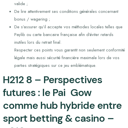
valide ;
De lire attentivement ses conditions générales concernant
bonus / wagering ;
De s’assurer qu’il accepte vos méthodes locales telles que
Paylib ou carte bancaire française afin d’éviter retards
inutiles lors du retrait final.
Respecter ces points vous garantit non seulement conformité
légale mais aussi sécurité financière maximale lors de vos
parties stratégiques sur ce jeu emblématique.
H212 8 – Perspectives
futures : le Pai Gow
comme hub hybride entre
sport betting & casino –