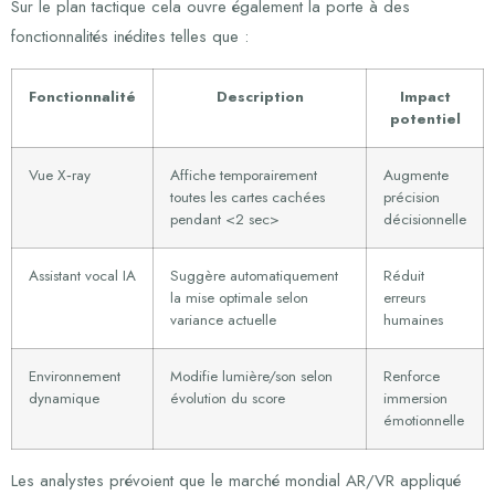
Sur le plan tactique cela ouvre également la porte à des
fonctionnalités inédites telles que :
Fonctionnalité
Description
Impact
potentiel
Vue X‑ray
Affiche temporairement
Augmente
toutes les cartes cachées
précision
pendant <2 sec>
décisionnelle
Assistant vocal IA
Suggère automatiquement
Réduit
la mise optimale selon
erreurs
variance actuelle
humaines
Environnement
Modifie lumière/son selon
Renforce
dynamique
évolution du score
immersion
émotionnelle
Les analystes prévoient que le marché mondial AR/VR appliqué