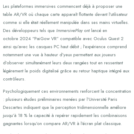
Les plateformes immersives commencent déjà à proposer une
table AR/VR où chaque carte apparaît flottante devant l’utilisateur
comme si elle était réellement manipulée dans ses mains virtuelles.
Des développeurs tels que
ImmersivePlay
ont lancé en
octobre 2024 “Pai Gow VR” compatible avec Oculus Quest 2
ainsi qu’avec les casques PC haut débit ; l’expérience comprend
notamment une vue à hauteur d’yeux permettant aux joueurs
d’observer simultanément leurs deux rangées tout en ressentant
légèrement le poids digitalisé grâce au retour haptique intégré aux
contrôleurs.
Psychologiquement ces environnements renforcent la concentration
: plusieurs études préliminaires menées par l’Université Paris
Descartes indiquent que la perception tridimensionnelle améliore
jusqu’à 18 % la capacité à repérer rapidement les combinaisons
gagnantes lorsqu’on compare AR/VR à l’écran plat classique.