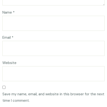
Name
*
Email
*
Website
Save my name, email, and website in this browser for the next
time I comment.