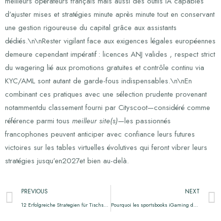
meilleurs opérateurs français mais aussi des outils IA capables
d’ajuster mises et stratégies minute après minute tout en conservant
une gestion rigoureuse du capital grâce aux assistants
dédiés.\n\nRester vigilant face aux exigences légales européennes
demeure cependant impératif : licences ANJ valides , respect strict
du wagering lié aux promotions gratuites et contrôle continu via
KYC/AML sont autant de garde-fous indispensables.\n\nEn
combinant ces pratiques avec une sélection prudente provenant
notammentdu classement fourni par Cityscoot—considéré comme
référence parmi tous
meilleur site(s)
—les passionnés
francophones peuvent anticiper avec confiance leurs futures
victoires sur les tables virtuelles évolutives qui feront vibrer leurs
stratégies jusqu’en​2027​et bien au-delà.​
PREVIOUS
NEXT
12 Erfolgreiche Strategien für Tischspiele im Realz Casino
Pourquoi les sportsbooks iGaming dominent les plateformes pure‑casino ? Analyse psychologique du joueur à l’ère du mobile et des tables en direct