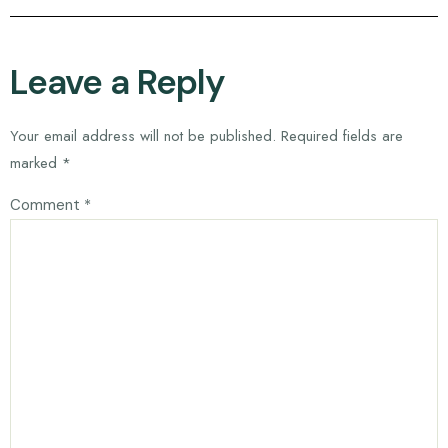
Leave a Reply
Your email address will not be published.
Required fields are
marked
*
Comment
*