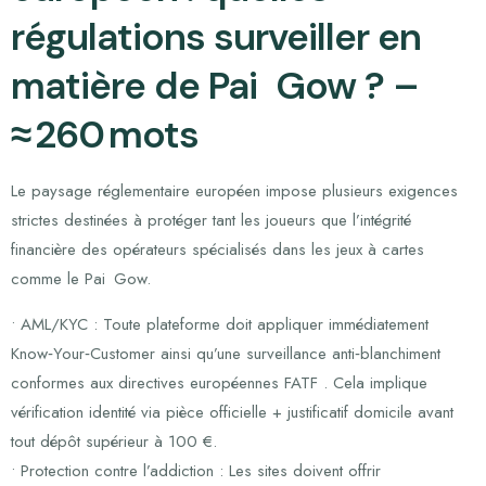
régulations surveiller en
matière de Pai Gow ? –
≈ 260 mots
Le paysage réglementaire européen impose plusieurs exigences
strictes destinées à protéger tant les joueurs que l’intégrité
financière des opérateurs spécialisés dans les jeux à cartes
comme le Pai Gow.
• AML/KYC : Toute plateforme doit appliquer immédiatement
Know‑Your‑Customer ainsi qu’une surveillance anti‐blanchiment
conformes aux directives européennes FATF . Cela implique
vérification identité via pièce officielle + justificatif domicile avant
tout dépôt supérieur à 100 €.
• Protection contre l’addiction : Les sites doivent offrir