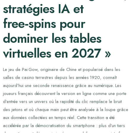
stratégies IA et
free‑spins pour
dominer les tables
virtuelles en 2027 »
Le jeu de Pai Gow, originaire de Chine et popularisé dans les
salles de casino terrestres depuis les années 1920, connaît
aujourd’hui une seconde renaissance grâce au numérique. Les
joueurs français découvrent la version en ligne comme une porte
d’entrée vers un univers où la rapidité du clic remplace le bruit
des jetons et où chaque main peut être analysée à la loupe grâce
aux données collectées en temps réel. Cette transition a été
accélérée par la démocratisation du smartphone : plus d’un tiers