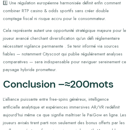
3️⃣ Une régulation européenne harmonisée définit enfin comment
combiner RTP casino & odds sportifs sans créer double
comptage fiscal ni risque accru pour le consommateur.
Cela représente autant une opportunité stratégique majeure pour le
joueur avancé cherchant diversification qu’un défi réglementaire
nécessitant vigilance permanente . Se tenir informé via sources
fiables — notamment Cityscoot qui publie régulièrement analyses
comparatives — sera indispensable pour naviguer sereinement ce
paysage hybride prometteur.
Conclusion –≈​200​mots
L’alliance puissante entre free‑spins généreux, intelligence
artificielle analytique et expériences immersives AR/VR redéfinit
aujourd’hui même ce que signifie maîtriser le Pai Gow en ligne. Les
joueurs avisés tirent parti non seulement des bonus offerts par les