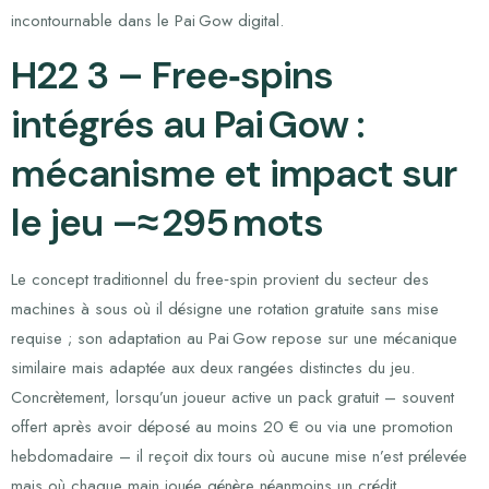
incontournable dans le Pai Gow digital.
H22 3 – Free‑spins
intégrés au Pai Gow :
mécanisme et impact sur
le jeu –≈ 295 mots
Le concept traditionnel du free‑spin provient du secteur des
machines à sous où il désigne une rotation gratuite sans mise
requise ; son adaptation au Pai Gow repose sur une mécanique
similaire mais adaptée aux deux rangées distinctes du jeu.
Concrètement, lorsqu’un joueur active un pack gratuit – souvent
offert après avoir déposé au moins 20 € ou via une promotion
hebdomadaire – il reçoit dix tours où aucune mise n’est prélevée
mais où chaque main jouée génère néanmoins un crédit