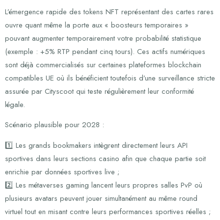
L’émergence rapide des tokens NFT représentant des cartes rares
ouvre quant même la porte aux « boosteurs temporaires »
pouvant augmenter temporairement votre probabilité statistique
(exemple : +5% RTP pendant cinq tours). Ces actifs numériques
sont déjà commercialisés sur certaines plateformes blockchain
compatibles UE où ils bénéficient toutefois d’une surveillance stricte
assurée par Cityscoot qui teste régulièrement leur conformité
légale.
Scénario plausible pour 2028 :
1️⃣ Les grands bookmakers intègrent directement leurs API
sportives dans leurs sections casino afin que chaque partie soit
enrichie par données sportives live ;
2️⃣ Les métaverses gaming lancent leurs propres salles PvP où
plusieurs avatars peuvent jouer simultanément au même round
virtuel tout en misant contre leurs performances sportives réelles ;