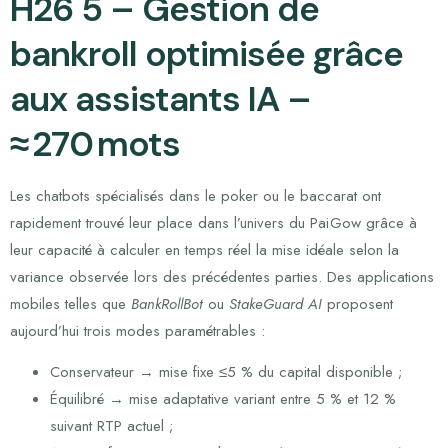
H26 5 – Gestion de
bankroll optimisée grâce
aux assistants IA –
≈ 270 mots
Les chatbots spécialisés dans le poker ou le baccarat ont
rapidement trouvé leur place dans l’univers du Pai Gow grâce à
leur capacité à calculer en temps réel la mise idéale selon la
variance observée lors des précédentes parties. Des applications
mobiles telles que
BankRollBot
ou
StakeGuard AI
proposent
aujourd’hui trois modes paramétrables :
Conservateur → mise fixe ≤5 % du capital disponible ;
Équilibré → mise adaptative variant entre 5 % et 12 %
suivant RTP actuel ;