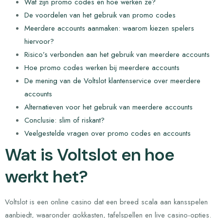
Wat zijn promo codes en hoe werken ze?
De voordelen van het gebruik van promo codes
Meerdere accounts aanmaken: waarom kiezen spelers
hiervoor?
Risico’s verbonden aan het gebruik van meerdere accounts
Hoe promo codes werken bij meerdere accounts
De mening van de Voltslot klantenservice over meerdere
accounts
Alternatieven voor het gebruik van meerdere accounts
Conclusie: slim of riskant?
Veelgestelde vragen over promo codes en accounts
Wat is Voltslot en hoe
werkt het?
Voltslot is een online casino dat een breed scala aan kansspelen
aanbiedt, waaronder gokkasten, tafelspellen en live casino-opties.