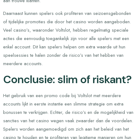
aan trouwe klanten.
Daarnaast kunnen spelers ook profiteren van seizoensgebonden
of tijdelijke promoties die door het casino worden aangeboden.
Veel casino’s, waaronder Voltslot, hebben regelmatig speciale
acties die eenvoudig toegankelijk zijn voor alle spelers met een
enkel account. Dit kan spelers helpen om extra waarde uit hun
speelsessies te halen zonder de risico’s van het hebben van
meerdere accounts.
Conclusie: slim of riskant?
Het gebruik van een promo code bij Voltslot met meerdere
accounts lijkt in eerste instantie een slimme strategie om extra
bonussen te verkrijgen. Echter, de risico’s en de mogelijkheid van
sancties van het casino wegen vaak zwaarder dan de voordelen.
Spelers worden aangemoedigd om zich aan het beleid van het
casino te houden en te profiteren van legitieme manieren om hun