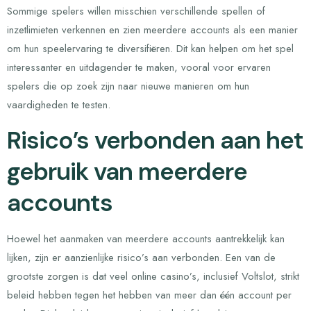
Sommige spelers willen misschien verschillende spellen of
inzetlimieten verkennen en zien meerdere accounts als een manier
om hun speelervaring te diversifiëren. Dit kan helpen om het spel
interessanter en uitdagender te maken, vooral voor ervaren
spelers die op zoek zijn naar nieuwe manieren om hun
vaardigheden te testen.
Risico’s verbonden aan het
gebruik van meerdere
accounts
Hoewel het aanmaken van meerdere accounts aantrekkelijk kan
lijken, zijn er aanzienlijke risico’s aan verbonden. Een van de
grootste zorgen is dat veel online casino’s, inclusief Voltslot, strikt
beleid hebben tegen het hebben van meer dan één account per