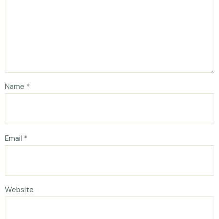
Name
*
Email
*
Website