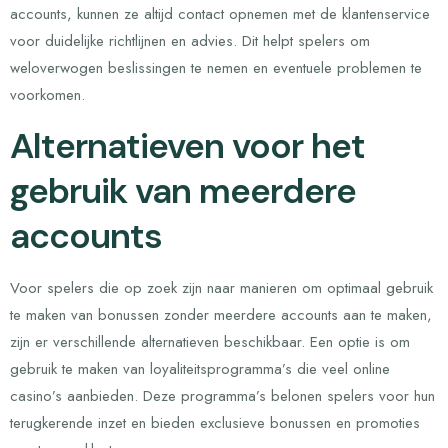
accounts, kunnen ze altijd contact opnemen met de klantenservice
voor duidelijke richtlijnen en advies. Dit helpt spelers om
weloverwogen beslissingen te nemen en eventuele problemen te
voorkomen.
Alternatieven voor het
gebruik van meerdere
accounts
Voor spelers die op zoek zijn naar manieren om optimaal gebruik
te maken van bonussen zonder meerdere accounts aan te maken,
zijn er verschillende alternatieven beschikbaar. Een optie is om
gebruik te maken van loyaliteitsprogramma’s die veel online
casino’s aanbieden. Deze programma’s belonen spelers voor hun
terugkerende inzet en bieden exclusieve bonussen en promoties