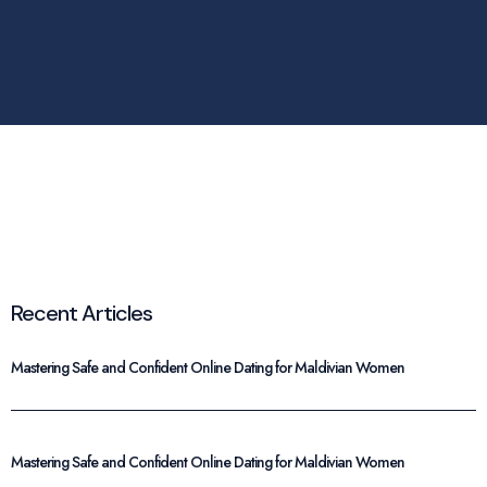
Recent Articles
Mastering Safe and Confident Online Dating for Maldivian Women
Mastering Safe and Confident Online Dating for Maldivian Women