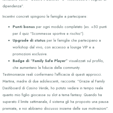
dipendenza”.
Incentivi concreti spingono le famiglie a partecipare:
Punti bonus
per ogni modulo completato (es. +50 punti
per il quiz “Scommesse sportive e rischio”).
Upgrade di status
per le famiglie che partecipano a
workshop dal vivo, con accesso a lounge VIP e a
promozioni esclusive.
Badge di “Family Safe Player”
visualizzati sul profilo,
che aumentano la fiducia della community.
Testimonianze reali confermano l’efficacia di questi approcci.
Martina, madre di due adolescenti, racconta: “Grazie al Family
Dashboard di
Casino Verde
, ho potuto vedere in tempo reale
quanto mio figlio giocasse su slot a tema fantasy. Quando ha
superato il limite settimanale, il sistema gli ha proposto una pausa
premiata, e noi abbiamo discusso insieme delle sue motivazioni”.