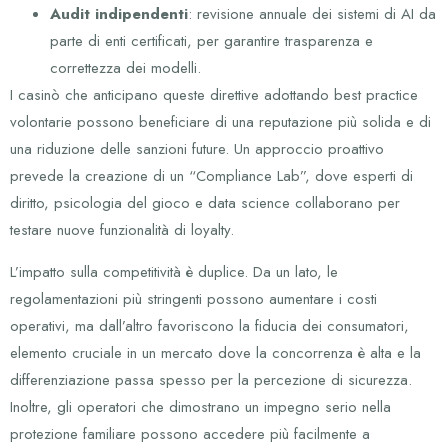
Audit indipendenti
: revisione annuale dei sistemi di AI da
parte di enti certificati, per garantire trasparenza e
correttezza dei modelli.
I casinò che anticipano queste direttive adottando best practice
volontarie possono beneficiare di una reputazione più solida e di
una riduzione delle sanzioni future. Un approccio proattivo
prevede la creazione di un “Compliance Lab”, dove esperti di
diritto, psicologia del gioco e data science collaborano per
testare nuove funzionalità di loyalty.
L’impatto sulla competitività è duplice. Da un lato, le
regolamentazioni più stringenti possono aumentare i costi
operativi, ma dall’altro favoriscono la fiducia dei consumatori,
elemento cruciale in un mercato dove la concorrenza è alta e la
differenziazione passa spesso per la percezione di sicurezza.
Inoltre, gli operatori che dimostrano un impegno serio nella
protezione familiare possono accedere più facilmente a