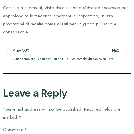
Continua a informarti, visita risorse come
Voicesforinnovation
per
approfondire le tendenze emergenti e, soprattutto, utilizza i
programmi di fedeltà come alleati per un gioco più sano e
consapevole.
PREVIOUS
NEXT
Guide complet du casino en ligne : tout ce que vous devez savoir avant de jouer
Guide complet du casino en ligne – Tout ce que vous devez savoir
Leave a Reply
Your email address will not be published.
Required fields are
marked
*
Comment
*