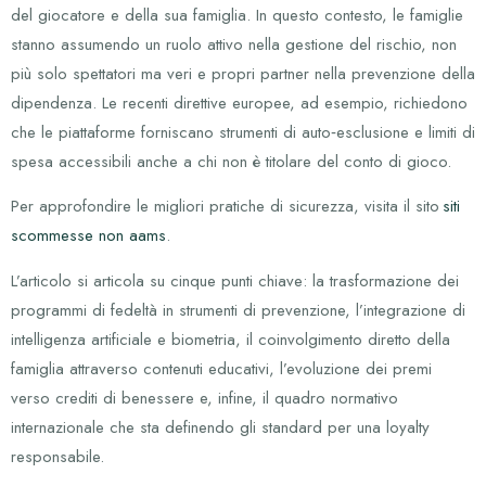
del giocatore e della sua famiglia. In questo contesto, le famiglie
stanno assumendo un ruolo attivo nella gestione del rischio, non
più solo spettatori ma veri e propri partner nella prevenzione della
dipendenza. Le recenti direttive europee, ad esempio, richiedono
che le piattaforme forniscano strumenti di auto‑esclusione e limiti di
spesa accessibili anche a chi non è titolare del conto di gioco.
Per approfondire le migliori pratiche di sicurezza, visita il sito
siti
scommesse non aams
.
L’articolo si articola su cinque punti chiave: la trasformazione dei
programmi di fedeltà in strumenti di prevenzione, l’integrazione di
intelligenza artificiale e biometria, il coinvolgimento diretto della
famiglia attraverso contenuti educativi, l’evoluzione dei premi
verso crediti di benessere e, infine, il quadro normativo
internazionale che sta definendo gli standard per una loyalty
responsabile.