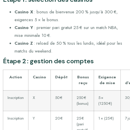
Casino X
: bonus de bienvenue 200 % jusqu’à 300 €,
exigences 5 × le bonus.
Casino Y
: premier pari gratuit 25 € sur un match NBA,
mise minimale 10 €.
Casino Z
: reload de 50 % tous les lundis, idéal pour les
matchs du weekend.
Étape 2 : gestion des comptes
Action
Casino
Dépôt
Bonus
Exigence
reçu
de mise
d’
Inscription
X
50 €
250 €
5 ×
30 
(bonus)
(1250 €)
Inscription
Y
20 €
25 €
1 × (25 €)
7 j
(pari
gratuit)