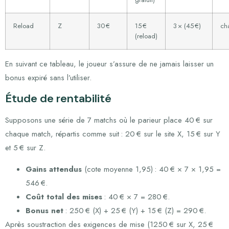
Reload
Z
30 €
15 €
3 × (45 €)
ch
(reload)
En suivant ce tableau, le joueur s’assure de ne jamais laisser un
bonus expiré sans l’utiliser.
Étude de rentabilité
Supposons une série de 7 matchs où le parieur place 40 € sur
chaque match, répartis comme suit : 20 € sur le site X, 15 € sur Y
et 5 € sur Z.
Gains attendus
(cote moyenne 1,95) : 40 € × 7 × 1,95 =
546 €.
Coût total des mises
: 40 € × 7 = 280 €.
Bonus net
: 250 € (X) + 25 € (Y) + 15 € (Z) = 290 €.
Après soustraction des exigences de mise (1250 € sur X, 25 €