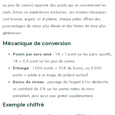
ou jeux de casino) rapporte des points qui se convertissent en
cash, bonus ou expériences exclusives. Les niveaux classiques
sont bronze, argent, or et platine, chaque palier offrant des
pourcentages de retour plus élevés et des limites de mise plus
généreuses.
Mécanique de conversion
Points par euro misé
: 1 € = 1 point sur les paris sportifs,
1 € = 0,8 point sur les jeux de casino.
Échange
: 1 000 points = 10 € de bonus, ou 5 000
points = entrée à un tirage de jackpot exclusif.
Bonus de niveau
: passage de l’argent à l’or déclenche
un
cashback
de 5 % sur les pertes nettes du mois
précédent, ainsi qu’un pari gratuit supplémentaire.
Exemple chiffré