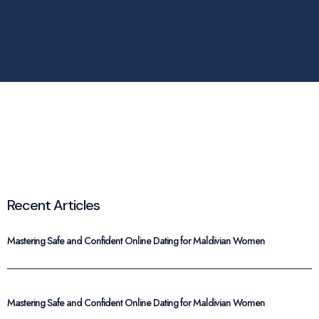
Recent Articles
Mastering Safe and Confident Online Dating for Maldivian Women
Mastering Safe and Confident Online Dating for Maldivian Women