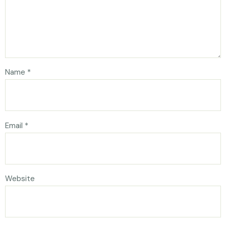
Name
*
Email
*
Website