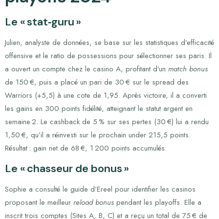
Le « stat‑guru »
Julien, analyste de données, se base sur les statistiques d’efficacité
offensive et le ratio de possessions pour sélectionner ses paris. Il
a ouvert un compte chez le casino A, profitant d’un
match bonus
de 150 €, puis a placé un pari de 30 € sur le spread des
Warriors (+5,5) à une cote de 1,95. Après victoire, il a converti
les gains en 300 points fidélité, atteignant le statut argent en
semaine 2. Le cashback de 5 % sur ses pertes (30 €) lui a rendu
1,50 €, qu’il a réinvesti sur le prochain under 215,5 points.
Résultat : gain net de 68 €, 1 200 points accumulés.
Le « chasseur de bonus »
Sophie a consulté le guide d’Ereel pour identifier les casinos
proposant le meilleur
reload bonus
pendant les playoffs. Elle a
inscrit trois comptes (Sites A, B, C) et a reçu un total de 75 € de