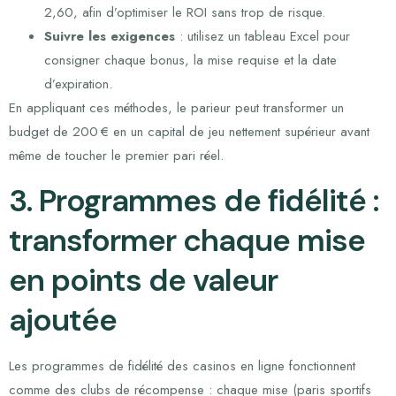
2,60, afin d’optimiser le ROI sans trop de risque.
Suivre les exigences
: utilisez un tableau Excel pour
consigner chaque bonus, la mise requise et la date
d’expiration.
En appliquant ces méthodes, le parieur peut transformer un
budget de 200 € en un capital de jeu nettement supérieur avant
même de toucher le premier pari réel.
3. Programmes de fidélité :
transformer chaque mise
en points de valeur
ajoutée
Les programmes de fidélité des casinos en ligne fonctionnent
comme des clubs de récompense : chaque mise (paris sportifs