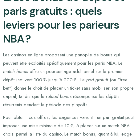
paris gratuits : quels
leviers pour les parieurs
NBA ?
Les casinos en ligne proposent une panoplie de bonus qui
peuvent être exploités spécifiquement pour les paris NBA. Le
match bonus
offre un pourcentage additionnel sur le premier
dépôt (souvent 100 % jusqu’à 200 €). Le
pari gratuit
(ou “free
bet”) donne le droit de placer un ticket sans mobiliser son propre
capital, tandis que le
reload bonus
récompense les dépôts
récurrents pendant la période des playoffs.
Pour obtenir ces offres, les exigences varient : un pari gratuit peut
imposer une mise minimale de 10 €, à placer sur un match NBA
choisi parmi la liste du casino. Le match bonus, quant à lui, exige