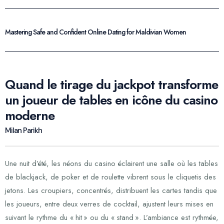
Mastering Safe and Confident Online Dating for Maldivian Women
Quand le tirage du jackpot transforme
un joueur de tables en icône du casino
moderne
Milan Parikh
Une nuit d’été, les néons du casino éclairent une salle où les tables
de blackjack, de poker et de roulette vibrent sous le cliquetis des
jetons. Les croupiers, concentrés, distribuent les cartes tandis que
les joueurs, entre deux verres de cocktail, ajustent leurs mises en
suivant le rythme du « hit » ou du « stand ». L’ambiance est rythmée,