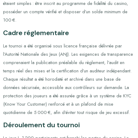
étaient simples : être inscrit au programme de fidélité du casino,
posséder un compte vérifié et disposer d’un solde minimum de
100 €.
Cadre réglementaire
Le tournoi a été organisé sous licence française délivrée par
l’Autorité Nationale des Jeux (ANJ). Les exigences de transparence
comprenaient la publication préalable du règlement, l’audit en
temps réel des mises et la certification d’un auditeur indépendant.
Chaque résultat a été horodaté et archivé dans une base de
données sécurisée, accessible aux contrôleurs sur demande. La
protection des joueurs a été assurée grâce à un système de KYC
(Know Your Customer) renforcé et à un plafond de mise
quotidienne de 5 000 €, afin d’éviter tout risque de jeu excessif.
Déroulement du tournoi
Le jour J, 1 200 participants ont franchi les portes du casino. La