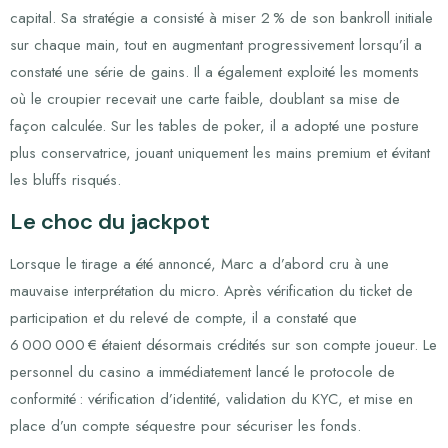
capital. Sa stratégie a consisté à miser 2 % de son bankroll initiale
sur chaque main, tout en augmentant progressivement lorsqu’il a
constaté une série de gains. Il a également exploité les moments
où le croupier recevait une carte faible, doublant sa mise de
façon calculée. Sur les tables de poker, il a adopté une posture
plus conservatrice, jouant uniquement les mains premium et évitant
les bluffs risqués.
Le choc du jackpot
Lorsque le tirage a été annoncé, Marc a d’abord cru à une
mauvaise interprétation du micro. Après vérification du ticket de
participation et du relevé de compte, il a constaté que
6 000 000 € étaient désormais crédités sur son compte joueur. Le
personnel du casino a immédiatement lancé le protocole de
conformité : vérification d’identité, validation du KYC, et mise en
place d’un compte séquestre pour sécuriser les fonds.