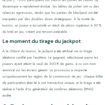
dynamique a rapidement évolué : les tables de poker ont vu des
relances agressives, tandis que les parties de blackjack ont été
marquées par des doubles down stratégiques. À la moitié du
tournoi, un joueur a accumulé un stack de jetons supérieur à 30 %
du total en jeu, créant une tension palpable.
Le moment du tirage du jackpot
À la clôture du tournoi, le jackpot a été attribué via un tirage
aléatoire certifié par l’auditeur. Le gagnant, sélectionné parmi les
joueurs ayant atteint le seuil de 500 € de gains, a vu son nom
annoncé sur les écrans géants. Le processus a respecté
scrupuleusement les règles de la commission de jeu : chaque billet
de participation était lié à une transaction unique, et le tirage a été
réalisé à l’aide d’un générateur de nombres aléatoires (RNG)
audité.