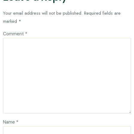
Your email address will not be published.
Required fields are
marked
*
Comment
*
Name
*