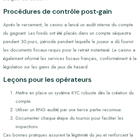
Procédures de contrôle post‑gain
Après le versement, le casino a lancé un audit interne du compte
du gagnant. Les fonds ont été placés dans un compte séquestre
pendant 30 jours, période pendant laquelle le joueur a dû fournir
les documents fiscaux requis pour le retrait instantané. Le casino a
également informé les services fiscaux français, conformément à la
législation sur les gains de jeux de hasard.
Leçons pour les opérateurs
Mettre en place un système KYC robuste dès la création du
compte.
Utiliser un RNG audité par une tierce partie reconnue.
Documenter chaque étape du tournoi pour faciliter les
inspections.
Ces bonnes pratiques assurent la légitimité du jeu et renforcent la