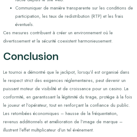
Communiquer de manière transparente sur les conditions de
participation, les taux de redistribution (RTP) et les frais
éventuels.
Ces mesures contribuent à créer un environnement où le
divertissement et la sécurité coexistent harmonieusement.
Conclusion
Le tournoi a démontré que le jackpot, lorsqu’il est organisé dans
le respect strict des exigences réglementaires, peut devenir un
puissant moteur de visibilité et de croissance pour un casino. La
conformité, en garantissant la légitimité du tirage, protège à la fois
le joueur et l’opérateur, tout en renforçant la confiance du public.
Les retombées économiques – hausse de la fréquentation,
revenus additionnels et amélioration de l’image de marque –
illustrent l’effet multiplicateur d’un tel événement.