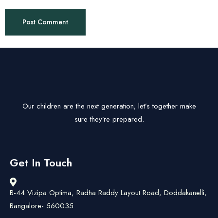
Our children are the next generation; let’s together make
sure they’re prepared.
Get In Touch
B-44 Vizipa Optima, Radha Raddy Layout Road, Doddakanelli,
Bangalore- 560035