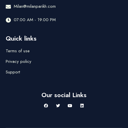
Milan@milanparikh.com
07.00 AM - 19.00 PM
Quick links
Terms of use
Privacy policy
Support
Our social Links