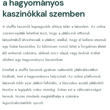
a hagyományos
kaszinókkal szemben
A shuffle kaszinók legnagyobb előnye talán a kényelem. Az online
szerencsejáték lehetővé teszi, hogy a játékosok otthonuk
kényelméből élvezhessék a játékot, anélkül, hogy el kellene utazniuk
egy fizikai kaszinóba. Ez különösen vonzó lehet a forgalmas életet
élő emberek számára, akiknek nincs idejük vagy kedvük órákat
eltölteni egy hagyományos kaszinóban.
Emellett a shuffle kaszinók gyakran szélesebb játékválasztékot
kínálnak, mint a hagyományos helyszínek. Az online platformok
képesek több ezer játékot felkínálni, a klasszikus asztali játékoktól
kezdve a legújabb video slotokig. Sokan ezt a változatosságot
keresik, hiszen mindenki megtalálhatja a számára
legszórakoztatóbb opciót.