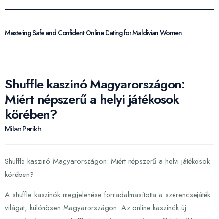
Mastering Safe and Confident Online Dating for Maldivian Women
Shuffle kaszinó Magyarországon:
Miért népszerű a helyi játékosok
körében?
Milan Parikh
Shuffle kaszinó Magyarországon: Miért népszerű a helyi játékosok
körében?
A shuffle kaszinók megjelenése forradalmasította a szerencsejáték
világát, különösen Magyarországon. Az online kaszinók új