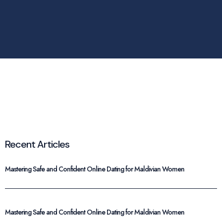
Recent Articles
Mastering Safe and Confident Online Dating for Maldivian Women
Mastering Safe and Confident Online Dating for Maldivian Women