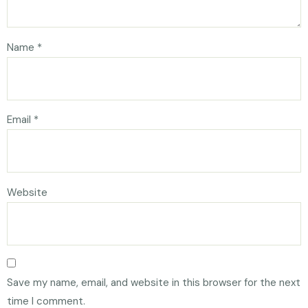
Name
*
Email
*
Website
Save my name, email, and website in this browser for the next
time I comment.