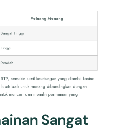
Peluang Menang
Sangat Tinggi
Tinggi
Rendah
RTP, semakin kecil keuntungan yang diambil kasino
g lebih baik untuk menang dibandingkan dengan
ntuk mencari dan memilih permainan yang
ainan Sangat