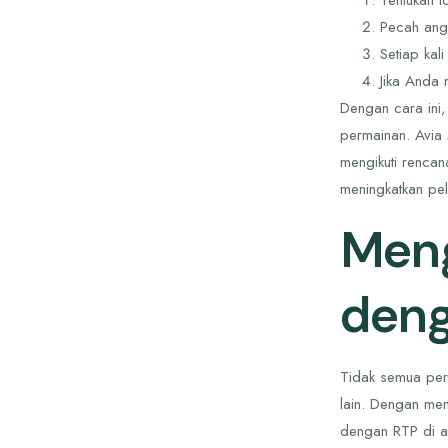
Tentukan t
Pecah ang
Setiap ka
Jika Anda 
Dengan cara ini,
permainan. Avia
mengikuti renca
meningkatkan pe
Meng
deng
Tidak semua per
lain. Dengan me
dengan RTP di at