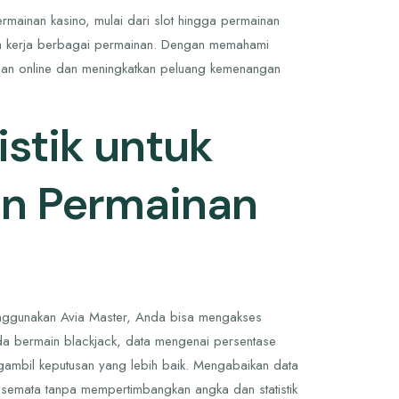
ermainan kasino, mulai dari slot hingga permainan
ra kerja berbagai permainan. Dengan memahami
ruhan online dan meningkatkan peluang kemenangan
stik untuk
n Permainan
enggunakan Avia Master, Anda bisa mengakses
nda bermain blackjack, data mengenai persentase
gambil keputusan yang lebih baik. Mengabaikan data
 semata tanpa mempertimbangkan angka dan statistik