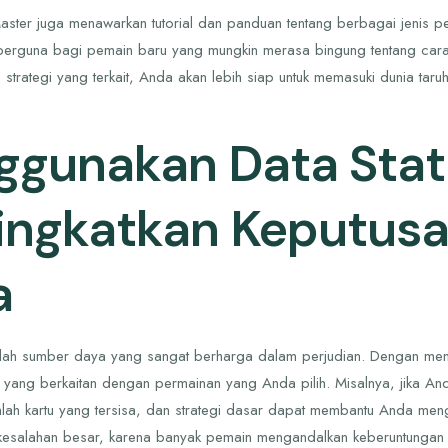
 Master juga menawarkan tutorial dan panduan tentang berbagai jenis p
at berguna bagi pemain baru yang mungkin merasa bingung tentang ca
 strategi yang terkait, Anda akan lebih siap untuk memasuki dunia ta
gunakan Data Stati
ngkatkan Keputusa
a
adalah sumber daya yang sangat berharga dalam perjudian. Dengan m
ik yang berkaitan dengan permainan yang Anda pilih. Misalnya, jika A
lah kartu yang tersisa, dan strategi dasar dapat membantu Anda men
i kesalahan besar, karena banyak pemain mengandalkan keberuntungan