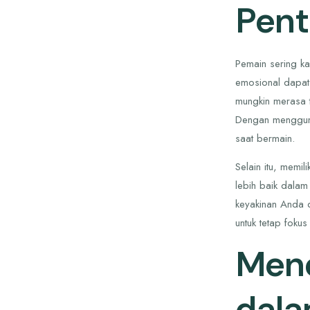
Pent
Pemain sering ka
emosional dapat
mungkin merasa 
Dengan mengguna
saat bermain.
Selain itu, memi
lebih baik dala
keyakinan Anda 
untuk tetap foku
Mene
dala