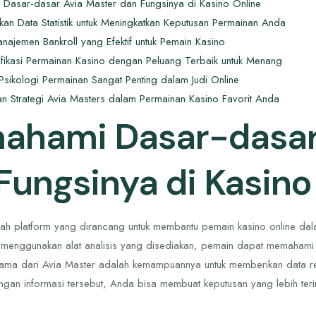
Dasar-dasar Avia Master dan Fungsinya di Kasino Online
n Data Statistik untuk Meningkatkan Keputusan Permainan Anda
anajemen Bankroll yang Efektif untuk Pemain Kasino
fikasi Permainan Kasino dengan Peluang Terbaik untuk Menang
ikologi Permainan Sangat Penting dalam Judi Online
n Strategi Avia Masters dalam Permainan Kasino Favorit Anda
hami Dasar-dasar 
Fungsinya di Kasino
lah platform yang dirancang untuk membantu pemain kasino online d
enggunakan alat analisis yang disediakan, pemain dapat memahami tr
r utama dari Avia Master adalah kemampuannya untuk memberikan data 
gan informasi tersebut, Anda bisa membuat keputusan yang lebih teri