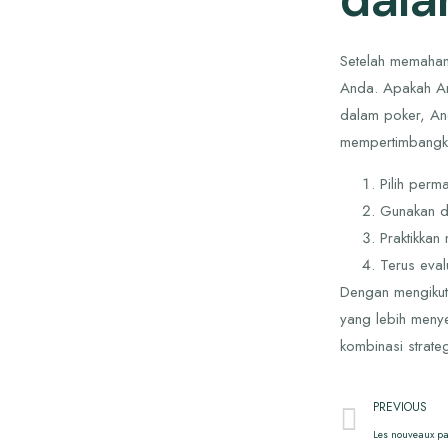
Setelah memahami
Anda. Apakah And
dalam poker, An
mempertimbangkan
Pilih perm
Gunakan da
Praktikkan
Terus eval
Dengan mengikut
yang lebih meny
kombinasi strate
PREVIOUS
Les nouveaux par