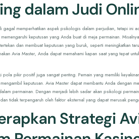
ing dalam Judi Onli
li gagal memperhatikan aspek psikologis dalam perjudian, tetapi ini 
 memengaruhi keputusan yang Anda buat di meja permainan. Misalnya
tertekan dan membuat keputusan yang buruk, seperti meningkatkan ta
kan Avia Master, Anda dapat memahami kapan saat yang tepat untu
liki pola pikir positif juga sangat penting. Pemain yang memiliki ke
m mengambil keputusan. Avia Master dapat membantu Anda dengan memb
dalam permainan. Dengan menjadi lebih sadar akan psikologi perma
s dan tidak terpengaruh oleh faktor eksternal yang dapat merusak pe
rapkan Strategi Av
m Permainan Kasino