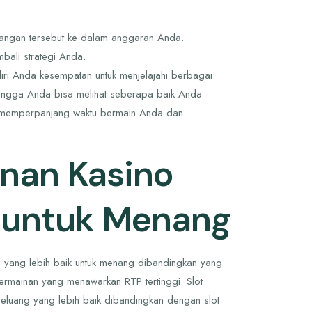
nangan tersebut ke dalam anggaran Anda.
mbali strategi Anda.
diri Anda kesempatan untuk menjelajahi berbagai
hingga Anda bisa melihat seberapa baik Anda
t memperpanjang waktu bermain Anda dan
inan Kasino
k untuk Menang
 yang lebih baik untuk menang dibandingkan yang
rmainan yang menawarkan RTP tertinggi. Slot
peluang yang lebih baik dibandingkan dengan slot