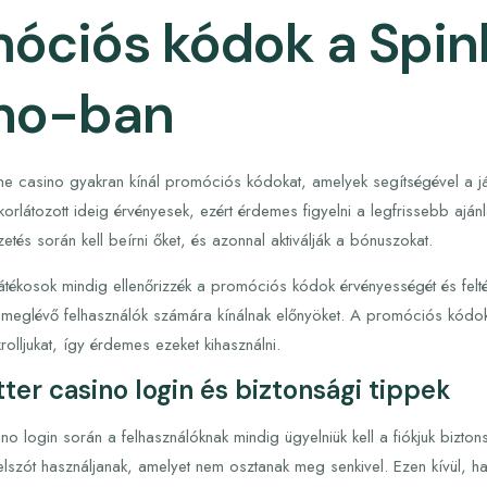
óciós kódok a Spinb
no-ban
ine casino gyakran kínál promóciós kódokat, amelyek segítségével a j
korlátozott ideig érvényesek, ezért érdemes figyelni a legfrissebb ajá
etés során kell beírni őket, és azonnal aktiválják a bónuszokat.
átékosok mindig ellenőrizzék a promóciós kódok érvényességét és felté
meglévő felhasználók számára kínálnak előnyöket. A promóciós kódok 
rolljukat, így érdemes ezeket kihasználni.
ter casino login és biztonsági tippek
ino login során a felhasználóknak mindig ügyelniük kell a fiókjuk bizt
elszót használjanak, amelyet nem osztanak meg senkivel. Ezen kívül, ha 