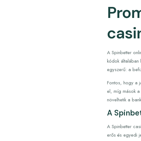
Prom
casi
A Spinbetter onl
kódok általában 
egyszerű: a befiz
Fontos, hogy a j
el, míg mások a 
növelhetik a bank
A Spinbet
A Spinbetter cas
erős és egyedi j