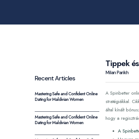
Tippek és
Milan Parikh
Recent Articles
A Spinbetter onl
Mastering Safe and Confident Online
Dating for Maldivian Women
stratégiákkal. C
által kínált bón
Mastering Safe and Confident Online
hogy a regisztrá
Dating for Maldivian Women
A Spinbett