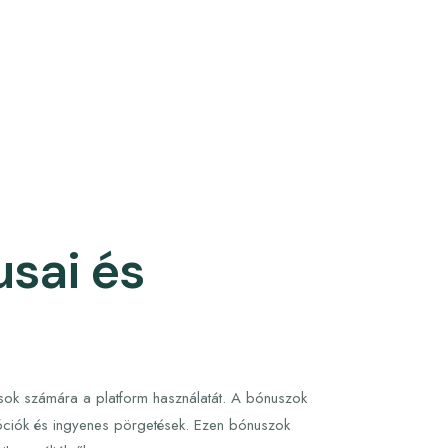
usai és
osok számára a platform használatát. A bónuszok
móciók és ingyenes pörgetések. Ezen bónuszok