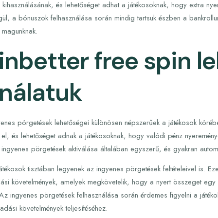
 kihasználásának, és lehetőséget adhat a játékosoknak, hogy extra nye
gül, a bónuszok felhasználása során mindig tartsuk észben a bankrollu
 magunknak.
inbetter free spin l
nálatuk
yenes pörgetések lehetőségei különösen népszerűek a játékosok köréb
k el, és lehetőséget adnak a játékosoknak, hogy valódi pénz nyereménye
 ingyenes pörgetések aktiválása általában egyszerű, és gyakran autom
átékosok tisztában legyenek az ingyenes pörgetések feltételeivel is. Ez
ási követelmények, amelyek megkövetelik, hogy a nyert összeget egy
. Az ingyenes pörgetések felhasználása során érdemes figyelni a játéko
dási követelmények teljesítéséhez.