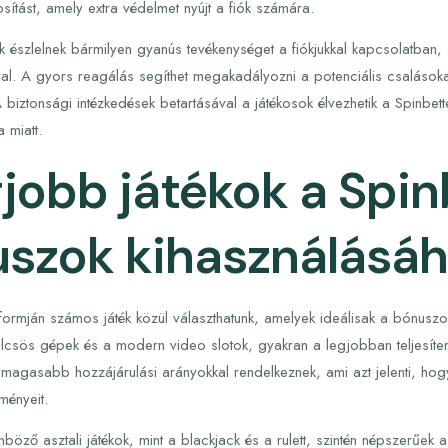
sítást, amely extra védelmet nyújt a fiók számára.
k észlelnek bármilyen gyanús tevékenységet a fiókjukkal kapcsolatban,
val. A gyors reagálás segíthet megakadályozni a potenciális csalások
 biztonsági intézkedések betartásával a játékosok élvezhetik a Spinbet
 miatt.
gjobb játékok a Spin
szok kihasználásá
formján számos játék közül választhatunk, amelyek ideálisak a bónuszok
lcsös gépek és a modern video slotok, gyakran a legjobban teljesít
n magasabb hozzájárulási arányokkal rendelkeznek, ami azt jelenti, h
ményeit.
böző asztali játékok, mint a blackjack és a rulett, szintén népszerűek 